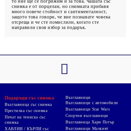
то ние ще се погрижим и за това. Чашата със
снимка е от порцелан, но снимката прибавя
много повече стойност и сантименталност,
защото това говори, че вие познавате човека
отсреща и че сте помислили, когато сте
направили своя избор за подарък.
Подаръци със снимка
Възглавници
Възглавници с автомобили
Възглавница със снимка
Възглавници Star Wars
Престилка със снимка
Спортни възглавници
Печат на тениска със
Възглавница Хари Потър
снимка
Възглавници Малкият
ХАВЛИИ / КЪРПИ със