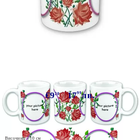
Tweet
Сподели
Марка:
GiftBG
Чаша подарък 8 март 26
€9
17
99
лв.
20
Височина - 10 см