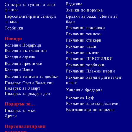
Баджове
Стикери за тунинг и авто
фенове
Значки по поръчка
Персонализирани стикери
Връзки за бадж | Ленти за
за кола
бадж
Рекламни покривки
Торбички
Рекламни тениски
Поводи
Рекламни стикери
Коледни Подаръци
Рекламни чаши
Коледни възглавници
Рекламни пъзели
Коледни одеяла
Рекламни ПРЕСТИЛКИ
Коледни престилки
Рекламни торбички
Коледни Чаши
Рекламни Плажни кърпи
Коледни тениски за двойки
Рекламни хавлии дигитален
печат
Подарък Свети Валентин
Подарък за 8 март
Хавлия с бродерия
Подарък за рожден ден
Рекламен Пуф
Подарък за...
Рекламни ключодържатели
Възглавници по поръчка
Подарък за мъж
Други
Персонализирани