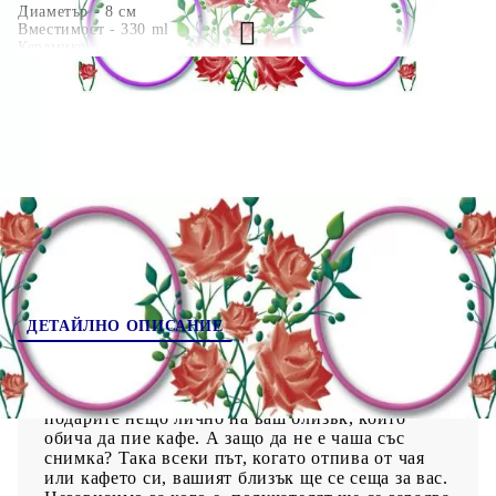
Диаметър - 8 см
Вместимост - 330 ml
Керамика
402025
Оцени продукта
ДЕТАЙЛНО ОПИСАНИЕ
Когато сутрин пием кафе или чай, обикновено
избираме любимата си чаша. Може би искате да
подарите нещо лично на ваш близък, който
обича да пие кафе. А защо да не е чаша със
снимка? Така всеки път, когато отпива от чая
или кафето си, вашият близък ще се сеща за вас.