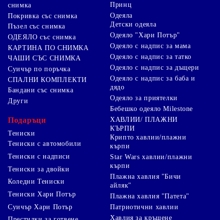
Принц
снимка
Одеяла
Покривка със снимка
Детски одеяла
Пъзел със снимка
Одеяло "Хари Потър"
ОДЕЯЛО със снимка
Одеяло с надпис за мама
КАРТИНА ПО СНИМКА
Одеяло с надпис за татко
ЧАШИ СЪС СНИМКА
Одеяло с надпис за дъщери
Суичър по поръчка
Одеяло с надпис за баба и
СПАЛНИ КОМПЛЕКТИ
дядо
Бандани със снимка
Одеяло за приятелки
Други
Бебешко одеяло Milestone
Подаръци
ХАВЛИИ/ ПЛАЖНИ
КЪРПИ
Тениски
Крипто хавлии/плажни
Тениски с автомобили
кърпи
Тениски с надписи
Star Wars хавлии/плажни
кърпи
Тениски за двойки
Плажна хавлия "Бичи
Коледни Тениски
айляк"
Тениски Хари Потър
Плажна хавлия "Патета"
Суичър Хари Потър
Патриотични хавлии
Хавлия за кръщене
Престилки за готвене