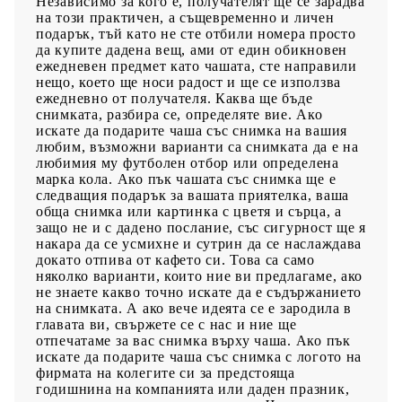
Независимо за кого е, получателят ще се зарадва
на този практичен, а същевременно и личен
подарък, тъй като не сте отбили номера просто
да купите дадена вещ, ами от един обикновен
ежедневен предмет като чашата, сте направили
нещо, което ще носи радост и ще се използва
ежедневно от получателя. Каква ще бъде
снимката, разбира се, определяте вие. Ако
искате да подарите чаша със снимка на вашия
любим, възможни варианти са снимката да е на
любимия му футболен отбор или определена
марка кола. Ако пък чашата със снимка ще е
следващия подарък за вашата приятелка, ваша
обща снимка или картинка с цветя и сърца, а
защо не и с дадено послание, със сигурност ще я
накара да се усмихне и сутрин да се наслаждава
докато отпива от кафето си. Това са само
няколко варианти, които ние ви предлагаме, ако
не знаете какво точно искате да е съдържанието
на снимката. А ако вече идеята се е зародила в
главата ви, свържете се с нас и ние ще
отпечатаме за вас снимка върху чаша. Ако пък
искате да подарите чаша със снимка с логото на
фирмата на колегите си за предстояща
годишнина на компанията или даден празник,