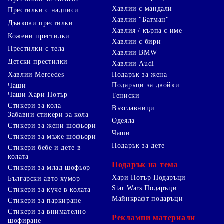
Хавлии с мандали
Престилки с надписи
Хавлии "Батман"
Дънкови престилки
Хавлия / кърпа с име
Кожени престилки
Хавлии с бири
Престилки с тела
Хавлии BMW
Детски престилки
Хавлии Audi
Хавлии Mercedes
Подарък за жена
Подаръци за двойки
Чаши
Чаши Хари Потър
Тениски
Стикери за кола
Възглавници
Забавни стикери за кола
Одеяла
Стикери за жени шофьори
Чаши
Стикери за мъже шофьори
Подарък за дете
Стикери бебе и дете в
колата
Подарък на тема
Стикери за млад шофьор
Хари Потър Подаръци
Български авто хумор
Star Wars Подаръци
Стикери за куче в колата
Майнкрафт подаръци
Стикери за паркиране
Стикери за внимателно
Рекламни материали
шофиране