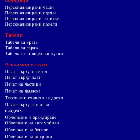
подаръци
Персонализирани чаши
Персонализирани одеяла
Персонализирани тениски
Персонализирани пъзели
Табели
Табели за врата
Табели за гараж
Табелки за пощенски кутии
Рекламни услуги
Печат върху текстил
Печат върху плат
Печат на ластици
Печат на дамаска
Текстилни етикети за дрехи
Печат върху сатенена
панделка
Облепване и брандиране
Облепване на автомобили
Облепване на бусове
Облепване на витрини