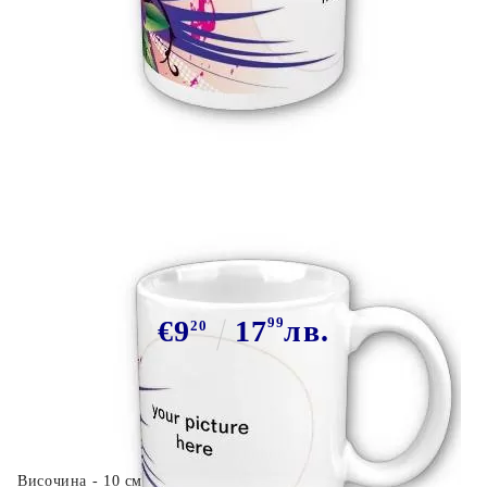
Tweet
Сподели
Марка:
GiftBG
Чаша подарък 8 март 14
€9
17
99
лв.
20
Височина - 10 см