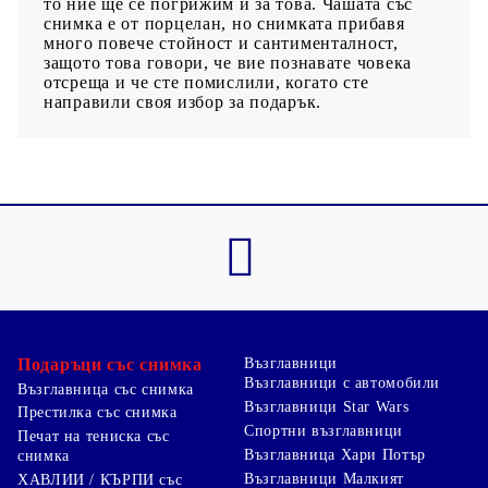
то ние ще се погрижим и за това. Чашата със
снимка е от порцелан, но снимката прибавя
много повече стойност и сантименталност,
защото това говори, че вие познавате човека
отсреща и че сте помислили, когато сте
направили своя избор за подарък.
Подаръци със снимка
Възглавници
Възглавници с автомобили
Възглавница със снимка
Възглавници Star Wars
Престилка със снимка
Спортни възглавници
Печат на тениска със
Възглавница Хари Потър
снимка
Възглавници Малкият
ХАВЛИИ / КЪРПИ със