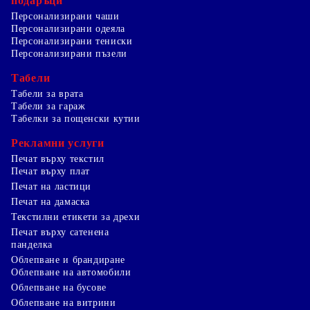
подаръци
Персонализирани чаши
Персонализирани одеяла
Персонализирани тениски
Персонализирани пъзели
Табели
Табели за врата
Табели за гараж
Табелки за пощенски кутии
Рекламни услуги
Печат върху текстил
Печат върху плат
Печат на ластици
Печат на дамаска
Текстилни етикети за дрехи
Печат върху сатенена
панделка
Облепване и брандиране
Облепване на автомобили
Облепване на бусове
Облепване на витрини