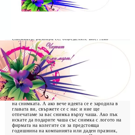
Независимо за кого е, получателят ще се зарадва
на този практичен, а същевременно и личен
подарък, тъй като не сте отбили номера просто
да купите дадена вещ, ами от един обикновен
ежедневен предмет като чашата, сте направили
нещо, което ще носи радост и ще се използва
ежедневно от получателя. Каква ще бъде
снимката, разбира се, определяте вие. Ако
искате да подарите чаша със снимка на вашия
любим, възможни варианти са снимката да е на
любимия му футболен отбор или определена
марка кола. Ако пък чашата със снимка ще е
следващия подарък за вашата приятелка, ваша
обща снимка или картинка с цветя и сърца, а
защо не и с дадено послание, със сигурност ще я
накара да се усмихне и сутрин да се наслаждава
докато отпива от кафето си. Това са само
няколко варианти, които ние ви предлагаме, ако
не знаете какво точно искате да е съдържанието
на снимката. А ако вече идеята се е зародила в
главата ви, свържете се с нас и ние ще
отпечатаме за вас снимка върху чаша. Ако пък
искате да подарите чаша със снимка с логото на
фирмата на колегите си за предстояща
годишнина на компанията или даден празник,