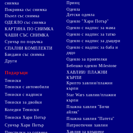
Принц
снимка
Одеяла
Покривка със снимка
Детски одеяла
Пъзел със снимка
Одеяло "Хари Потър"
ОДЕЯЛО със снимка
Одеяло с надпис за мама
КАРТИНА ПО СНИМКА
Одеяло с надпис за татко
ЧАШИ СЪС СНИМКА
Одеяло с надпис за дъщери
Суичър по поръчка
Одеяло с надпис за баба и
СПАЛНИ КОМПЛЕКТИ
дядо
Бандани със снимка
Одеяло за приятелки
Други
Бебешко одеяло Milestone
Подаръци
ХАВЛИИ/ ПЛАЖНИ
КЪРПИ
Тениски
Крипто хавлии/плажни
Тениски с автомобили
кърпи
Тениски с надписи
Star Wars хавлии/плажни
кърпи
Тениски за двойки
Плажна хавлия "Бичи
Коледни Тениски
айляк"
Тениски Хари Потър
Плажна хавлия "Патета"
Суичър Хари Потър
Патриотични хавлии
Хавлия за кръщене
Престилки за готвене