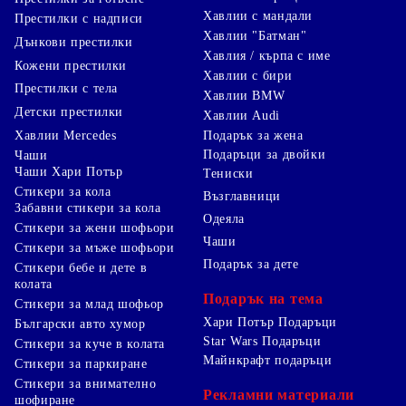
Хавлии с мандали
Престилки с надписи
Хавлии "Батман"
Дънкови престилки
Хавлия / кърпа с име
Кожени престилки
Хавлии с бири
Престилки с тела
Хавлии BMW
Детски престилки
Хавлии Audi
Хавлии Mercedes
Подарък за жена
Подаръци за двойки
Чаши
Чаши Хари Потър
Тениски
Стикери за кола
Възглавници
Забавни стикери за кола
Одеяла
Стикери за жени шофьори
Чаши
Стикери за мъже шофьори
Подарък за дете
Стикери бебе и дете в
колата
Подарък на тема
Стикери за млад шофьор
Хари Потър Подаръци
Български авто хумор
Star Wars Подаръци
Стикери за куче в колата
Майнкрафт подаръци
Стикери за паркиране
Стикери за внимателно
Рекламни материали
шофиране