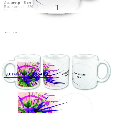
Диаметър - 8 см
Вместимост - 330 ml
Керамика
402013
Оцени продукта
ДЕТАЙЛНО ОПИСАНИЕ
Когато сутрин пием кафе или чай, обикновено
избираме любимата си чаша. Може би искате да
подарите нещо лично на ваш близък, който
обича да пие кафе. А защо да не е чаша със
снимка? Така всеки път, когато отпива от чая
или кафето си, вашият близък ще се сеща за вас.