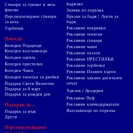
Баджове
Стикери за тунинг и авто
фенове
Значки по поръчка
Персонализирани стикери
Връзки за бадж | Ленти за
за кола
бадж
Рекламни покривки
Торбички
Рекламни тениски
Поводи
Рекламни стикери
Коледни Подаръци
Рекламни чаши
Коледни възглавници
Рекламни пъзели
Коледни одеяла
Рекламни ПРЕСТИЛКИ
Коледни престилки
Рекламни торбички
Коледни Чаши
Рекламни Плажни кърпи
Коледни тениски за двойки
Рекламни хавлии дигитален
печат
Подарък Свети Валентин
Подарък за 8 март
Хавлия с бродерия
Подарък за рожден ден
Рекламен Пуф
Подарък за...
Рекламни ключодържатели
Възглавници по поръчка
Подарък за мъж
Други
Персонализирани