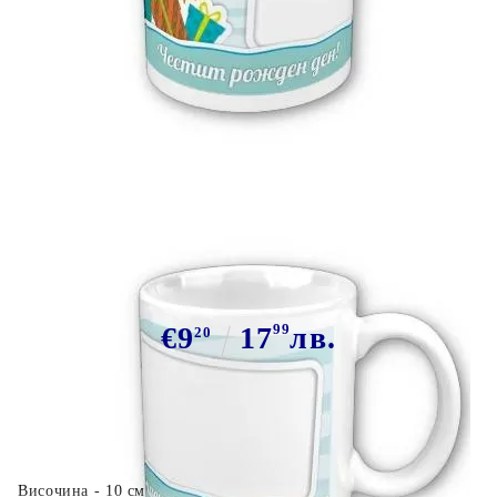
Tweet
Сподели
Марка:
GiftBG
Чаша подарък Рожден Ден 4
€9
17
99
лв.
20
Височина - 10 см