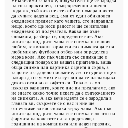
Независимо за кого е, получателят ще се зарадва
на този практичен, а същевременно и личен
подарък, тъй като не сте отбили номера просто
да купите дадена вещ, ами от един обикновен
ежедневен предмет като чашата, сте направили
нещо, което ще носи радост и ще се използва
ежедневно от получателя. Каква ще бъде
снимката, разбира се, определяте вие. Ако
искате да подарите чаша със снимка на вашия
любим, възможни варианти са снимката да е на
любимия му футболен отбор или определена
марка кола. Ако пък чашата със снимка ще е
следващия подарък за вашата приятелка, ваша
обща снимка или картинка с цветя и сърца, а
защо не и с дадено послание, със сигурност ще я
накара да се усмихне и сутрин да се наслаждава
докато отпива от кафето си. Това са само
няколко варианти, които ние ви предлагаме, ако
не знаете какво точно искате да е съдържанието
на снимката. А ако вече идеята се е зародила в
главата ви, свържете се с нас и ние ще
отпечатаме за вас снимка върху чаша. Ако пък
искате да подарите чаша със снимка с логото на
фирмата на колегите си за предстояща
годишнина на компанията или даден празник,