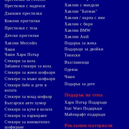
Хавлии с мандали
Престилки с надписи
Хавлии "Батман"
Дънкови престилки
Хавлия / кърпа с име
Кожени престилки
Хавлии с бири
Престилки с тела
Хавлии BMW
Детски престилки
Хавлии Audi
Хавлии Mercedes
Подарък за жена
Подаръци за двойки
Чаши
Чаши Хари Потър
Тениски
Стикери за кола
Възглавници
Забавни стикери за кола
Одеяла
Стикери за жени шофьори
Чаши
Стикери за мъже шофьори
Подарък за дете
Стикери бебе и дете в
колата
Подарък на тема
Стикери за млад шофьор
Хари Потър Подаръци
Български авто хумор
Star Wars Подаръци
Стикери за куче в колата
Майнкрафт подаръци
Стикери за паркиране
Стикери за внимателно
Рекламни материали
шофиране