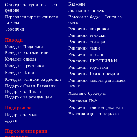
Баджове
Стикери за тунинг и авто
фенове
Значки по поръчка
Персонализирани стикери
Връзки за бадж | Ленти за
за кола
бадж
Рекламни покривки
Торбички
Рекламни тениски
Поводи
Рекламни стикери
Коледни Подаръци
Рекламни чаши
Коледни възглавници
Рекламни пъзели
Коледни одеяла
Рекламни ПРЕСТИЛКИ
Коледни престилки
Рекламни торбички
Коледни Чаши
Рекламни Плажни кърпи
Коледни тениски за двойки
Рекламни хавлии дигитален
печат
Подарък Свети Валентин
Подарък за 8 март
Хавлия с бродерия
Подарък за рожден ден
Рекламен Пуф
Подарък за...
Рекламни ключодържатели
Възглавници по поръчка
Подарък за мъж
Други
Персонализирани