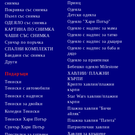
Принц
снимка
Одеяла
Покривка със снимка
Детски одеяла
Пъзел със снимка
Одеяло "Хари Потър"
ОДЕЯЛО със снимка
Одеяло с надпис за мама
КАРТИНА ПО СНИМКА
Одеяло с надпис за татко
ЧАШИ СЪС СНИМКА
Одеяло с надпис за дъщери
Суичър по поръчка
Одеяло с надпис за баба и
СПАЛНИ КОМПЛЕКТИ
дядо
Бандани със снимка
Одеяло за приятелки
Други
Бебешко одеяло Milestone
Подаръци
ХАВЛИИ/ ПЛАЖНИ
КЪРПИ
Тениски
Крипто хавлии/плажни
Тениски с автомобили
кърпи
Тениски с надписи
Star Wars хавлии/плажни
кърпи
Тениски за двойки
Плажна хавлия "Бичи
Коледни Тениски
айляк"
Тениски Хари Потър
Плажна хавлия "Патета"
Суичър Хари Потър
Патриотични хавлии
Хавлия за кръщене
Престилки за готвене