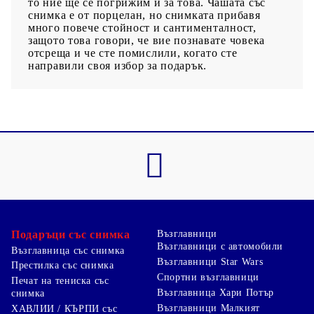
то ние ще се погрижим и за това. Чашата със
снимка е от порцелан, но снимката прибавя
много повече стойност и сантименталност,
защото това говори, че вие познавате човека
отсреща и че сте помислили, когато сте
направили своя избор за подарък.
Подаръци със снимка
Възглавници
Възглавници с автомобили
Възглавница със снимка
Възглавници Star Wars
Престилка със снимка
Спортни възглавници
Печат на тениска със
Възглавница Хари Потър
снимка
Възглавници Малкият
ХАВЛИИ / КЪРПИ със