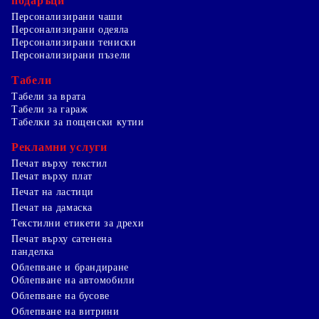
подаръци
Персонализирани чаши
Персонализирани одеяла
Персонализирани тениски
Персонализирани пъзели
Табели
Табели за врата
Табели за гараж
Табелки за пощенски кутии
Рекламни услуги
Печат върху текстил
Печат върху плат
Печат на ластици
Печат на дамаска
Текстилни етикети за дрехи
Печат върху сатенена
панделка
Облепване и брандиране
Облепване на автомобили
Облепване на бусове
Облепване на витрини