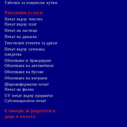
Табелки за пощенски кутии
Рекламни услуги
Печат върху текстил
Печат върху плат
Печат на ластици
Печат на дамаска
Текстилни етикети за дрехи
Печат върху сатенена
панделка
Облепване и брандиране
Облепване на автомобили
Облепване на бусове
Облепване на витрини
Широкоформатен печат
Печат на фолио
UV печат върху предмети
Сублимационен печат
Стикери за родители и
деца в колата