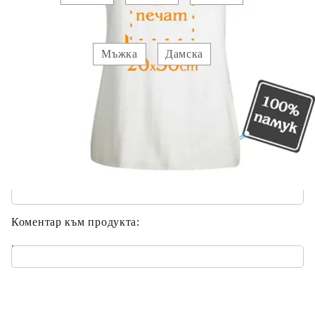
Вид :
Мъжка
Дамска
Прикачете :
Изображение 1
Добавете текст за отпечатване:
.
Коментар към продукта:
.