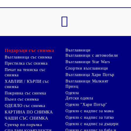
Подаръци със снимка
Възглавници
Възглавници с автомобили
Възглавница със снимка
Възглавници Star Wars
Престилка със снимка
Спортни възглавници
Печат на тениска със
Възглавница Хари Потър
снимка
Възглавници Малкият
ХАВЛИИ / КЪРПИ със
Принц
снимка
Одеяла
Покривка със снимка
Детски одеяла
Пъзел със снимка
Одеяло "Хари Потър"
ОДЕЯЛО със снимка
Одеяло с надпис за мама
КАРТИНА ПО СНИМКА
Одеяло с надпис за татко
ЧАШИ СЪС СНИМКА
Одеяло с надпис за дъщери
Суичър по поръчка
Одеяло с надпис за баба и