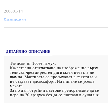
200001-14
Оцени продукта
ДЕТАЙЛНО ОПИСАНИЕ
Тениски от 100% памук.
Качествено отпечатване на изображение върху
тениска чрез директен дигитален печат, а не
щампа. Мастилата се просмукват в текстила и
не създават дискомфорт. На пипане се усеща
мекота.
За по дълготрайни цветове препоръчваме да се
пере на 30 градуса без да се поставя в сушилня.