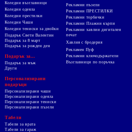
Коледни възглавници
Рекламни пъзели
Коледни одеяла
Рекламни ПРЕСТИЛКИ
Коледни престилки
Рекламни торбички
Коледни Чаши
Рекламни Плажни кърпи
Коледни тениски за двойки
Рекламни хавлии дигитален
печат
Подарък Свети Валентин
Подарък за 8 март
Хавлия с бродерия
Подарък за рожден ден
Рекламен Пуф
Подарък за...
Рекламни ключодържатели
Възглавници по поръчка
Подарък за мъж
Други
Персонализирани
подаръци
Персонализирани чаши
Персонализирани одеяла
Персонализирани тениски
Персонализирани пъзели
Табели
Табели за врата
Табели за гараж