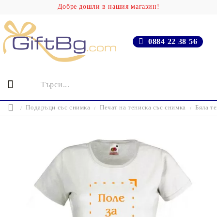
Добре дошли в нашия магазин!
0884 22 38 56
Подаръци със снимка
Печат на тениска със снимка
Бяла т