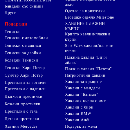
СПАЛНИ КОМПЛЕКТИ
дядо
Бандани със снимка
Одеяло за приятелки
Други
Бебешко одеяло Milestone
Подаръци
ХАВЛИИ/ ПЛАЖНИ
КЪРПИ
Тениски
Крипто хавлии/плажни
Тениски с автомобили
кърпи
Тениски с надписи
Star Wars хавлии/плажни
кърпи
Тениски за двойки
Плажна хавлия "Бичи
Коледни Тениски
айляк"
Тениски Хари Потър
Плажна хавлия "Патета"
Суичър Хари Потър
Патриотични хавлии
Хавлия за кръщене
Престилки за готвене
Хавлии с мандали
Престилки с надписи
Хавлии "Батман"
Дънкови престилки
Хавлия / кърпа с име
Кожени престилки
Хавлии с бири
Престилки с тела
Хавлии BMW
Детски престилки
Хавлии Audi
Хавлии Mercedes
Подарък за жена