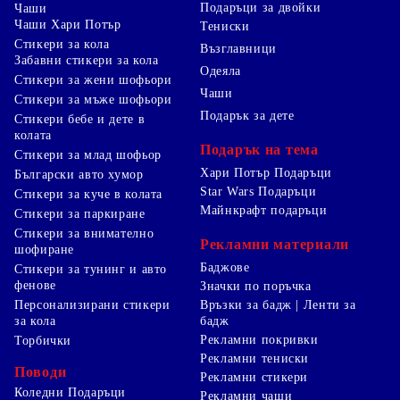
Подаръци за двойки
Чаши
Чаши Хари Потър
Тениски
Стикери за кола
Възглавници
Забавни стикери за кола
Одеяла
Стикери за жени шофьори
Чаши
Стикери за мъже шофьори
Подарък за дете
Стикери бебе и дете в
колата
Подарък на тема
Стикери за млад шофьор
Хари Потър Подаръци
Български авто хумор
Star Wars Подаръци
Стикери за куче в колата
Майнкрафт подаръци
Стикери за паркиране
Стикери за внимателно
Рекламни материали
шофиране
Баджове
Стикери за тунинг и авто
фенове
Значки по поръчка
Персонализирани стикери
Връзки за бадж | Ленти за
за кола
бадж
Рекламни покривки
Торбички
Рекламни тениски
Поводи
Рекламни стикери
Коледни Подаръци
Рекламни чаши