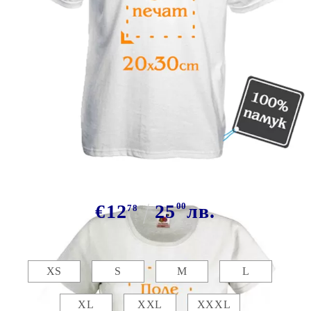
Tweet
Сподели
Марка:
GiftBG
Бяла тениска със снимка 20х30см
€12
25
00
лв.
78
Размер:
Таблица с размери
XS
S
M
L
XL
XXL
XXXL