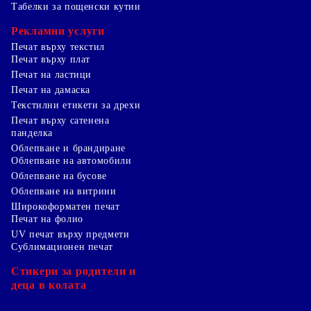
Табелки за пощенски кутии
Рекламни услуги
Печат върху текстил
Печат върху плат
Печат на ластици
Печат на дамаска
Текстилни етикети за дрехи
Печат върху сатенена
панделка
Облепване и брандиране
Облепване на автомобили
Облепване на бусове
Облепване на витрини
Широкоформатен печат
Печат на фолио
UV печат върху предмети
Сублимационен печат
Стикери за родители и
деца в колата