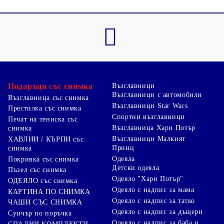
Подаръци със снимка
Възглавници
Възглавници с автомобили
Възглавница със снимка
Възглавници Star Wars
Престилка със снимка
Спортни възглавници
Печат на тениска със
Възглавница Хари Потър
снимка
Възглавници Малкият
ХАВЛИИ / КЪРПИ със
Принц
снимка
Одеяла
Покривка със снимка
Детски одеяла
Пъзел със снимка
Одеяло "Хари Потър"
ОДЕЯЛО със снимка
Одеяло с надпис за мама
КАРТИНА ПО СНИМКА
Одеяло с надпис за татко
ЧАШИ СЪС СНИМКА
Одеяло с надпис за дъщери
Суичър по поръчка
Одеяло с надпис за баба и