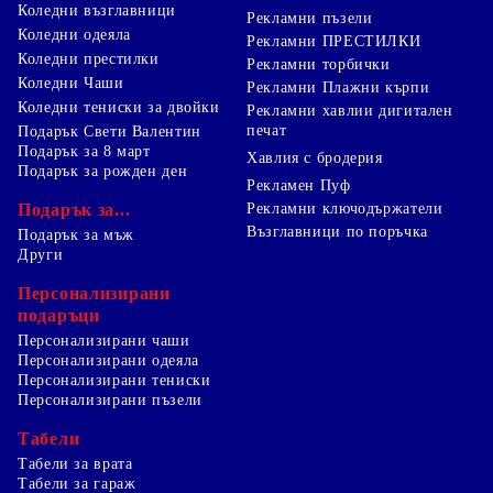
Коледни възглавници
Рекламни пъзели
Коледни одеяла
Рекламни ПРЕСТИЛКИ
Коледни престилки
Рекламни торбички
Коледни Чаши
Рекламни Плажни кърпи
Коледни тениски за двойки
Рекламни хавлии дигитален
печат
Подарък Свети Валентин
Подарък за 8 март
Хавлия с бродерия
Подарък за рожден ден
Рекламен Пуф
Подарък за...
Рекламни ключодържатели
Възглавници по поръчка
Подарък за мъж
Други
Персонализирани
подаръци
Персонализирани чаши
Персонализирани одеяла
Персонализирани тениски
Персонализирани пъзели
Табели
Табели за врата
Табели за гараж