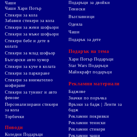
Подаръци за двойки
Чаши
Чаши Хари Потър
Тениски
Стикери за кола
Възглавници
Забавни стикери за кола
Одеяла
Стикери за жени шофьори
Чаши
Стикери за мъже шофьори
Подарък за дете
Стикери бебе и дете в
колата
Подарък на тема
Стикери за млад шофьор
Хари Потър Подаръци
Български авто хумор
Star Wars Подаръци
Стикери за куче в колата
Майнкрафт подаръци
Стикери за паркиране
Стикери за внимателно
Рекламни материали
шофиране
Баджове
Стикери за тунинг и авто
фенове
Значки по поръчка
Персонализирани стикери
Връзки за бадж | Ленти за
за кола
бадж
Рекламни покривки
Торбички
Рекламни тениски
Поводи
Рекламни стикери
Коледни Подаръци
Рекламни чаши