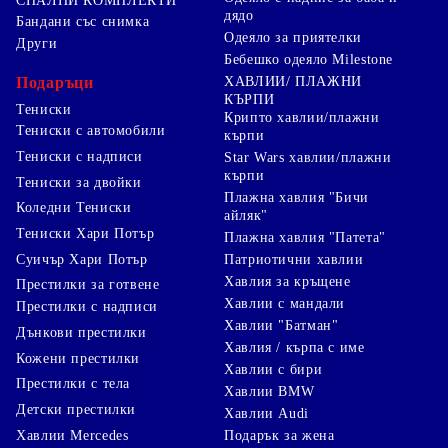
СПАЛНИ КОМПЛЕКТИ
дядо
Бандани със снимка
Одеяло за приятелки
Други
Бебешко одеяло Milestone
Подаръци
ХАВЛИИ/ ПЛАЖНИ
КЪРПИ
Тениски
Крипто хавлии/плажни
Тениски с автомобили
кърпи
Тениски с надписи
Star Wars хавлии/плажни
кърпи
Тениски за двойки
Плажна хавлия "Бичи
Коледни Тениски
айляк"
Тениски Хари Потър
Плажна хавлия "Патета"
Суичър Хари Потър
Патриотични хавлии
Хавлия за кръщене
Престилки за готвене
Хавлии с мандали
Престилки с надписи
Хавлии "Батман"
Дънкови престилки
Хавлия / кърпа с име
Кожени престилки
Хавлии с бири
Престилки с тела
Хавлии BMW
Детски престилки
Хавлии Audi
Хавлии Mercedes
Подарък за жена