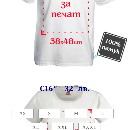
Tweet
Сподели
Марка:
GiftBG
Бяла тениска със снимка 38х48см
€16
32
00
лв.
36
Размер:
Таблица с размери
XS
S
M
L
XL
XXL
XXXL