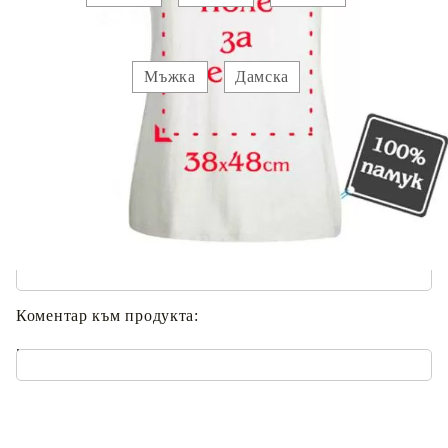
Вид :
Мъжка
Дамска
Прикачете :
Изображение 1
Добавете текст за отпечатване:
.
Коментар към продукта:
.