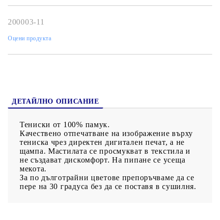
200003-11
Оцени продукта
ДЕТАЙЛНО ОПИСАНИЕ
Тениски от 100% памук.
Качествено отпечатване на изображение върху
тениска чрез директен дигитален печат, а не
щампа. Мастилата се просмукват в текстила и
не създават дискомфорт. На пипане се усеща
мекота.
За по дълготрайни цветове препоръчваме да се
пере на 30 градуса без да се поставя в сушилня.