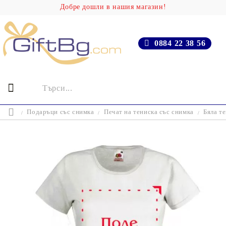
Добре дошли в нашия магазин!
0884 22 38 56
Подаръци със снимка
Печат на тениска със снимка
Бяла т