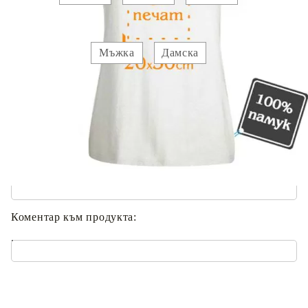
Вид :
Мъжка
Дамска
Прикачете :
Изображение 1
Добавете текст за отпечатване:
.
Коментар към продукта:
.