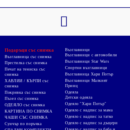
Подаръци със снимка
Възглавници
Възглавници с автомобили
Възглавница със снимка
Възглавници Star Wars
Престилка със снимка
Спортни възглавници
Печат на тениска със
Възглавница Хари Потър
снимка
Възглавници Малкият
ХАВЛИИ / КЪРПИ със
Принц
снимка
Одеяла
Покривка със снимка
Детски одеяла
Пъзел със снимка
Одеяло "Хари Потър"
ОДЕЯЛО със снимка
Одеяло с надпис за мама
КАРТИНА ПО СНИМКА
Одеяло с надпис за татко
ЧАШИ СЪС СНИМКА
Одеяло с надпис за дъщери
Суичър по поръчка
Одеяло с надпис за баба и