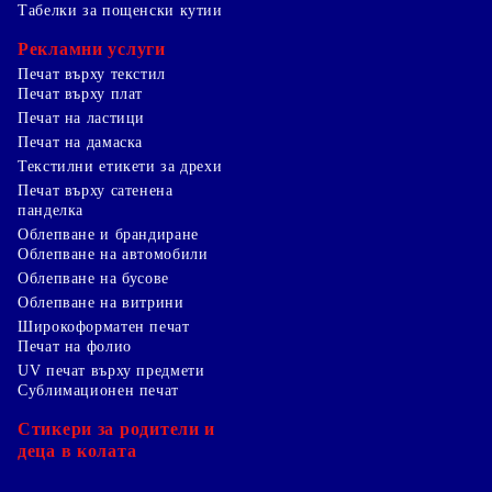
Табелки за пощенски кутии
Рекламни услуги
Печат върху текстил
Печат върху плат
Печат на ластици
Печат на дамаска
Текстилни етикети за дрехи
Печат върху сатенена
панделка
Облепване и брандиране
Облепване на автомобили
Облепване на бусове
Облепване на витрини
Широкоформатен печат
Печат на фолио
UV печат върху предмети
Сублимационен печат
Стикери за родители и
деца в колата