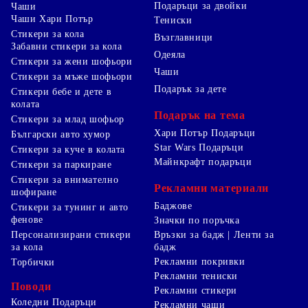
Подаръци за двойки
Чаши
Чаши Хари Потър
Тениски
Стикери за кола
Възглавници
Забавни стикери за кола
Одеяла
Стикери за жени шофьори
Чаши
Стикери за мъже шофьори
Подарък за дете
Стикери бебе и дете в
колата
Подарък на тема
Стикери за млад шофьор
Хари Потър Подаръци
Български авто хумор
Star Wars Подаръци
Стикери за куче в колата
Майнкрафт подаръци
Стикери за паркиране
Стикери за внимателно
Рекламни материали
шофиране
Баджове
Стикери за тунинг и авто
фенове
Значки по поръчка
Персонализирани стикери
Връзки за бадж | Ленти за
за кола
бадж
Рекламни покривки
Торбички
Рекламни тениски
Поводи
Рекламни стикери
Коледни Подаръци
Рекламни чаши