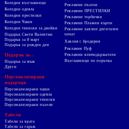
Коледни възглавници
Рекламни пъзели
Коледни одеяла
Рекламни ПРЕСТИЛКИ
Коледни престилки
Рекламни торбички
Коледни Чаши
Рекламни Плажни кърпи
Коледни тениски за двойки
Рекламни хавлии дигитален
печат
Подарък Свети Валентин
Подарък за 8 март
Хавлия с бродерия
Подарък за рожден ден
Рекламен Пуф
Подарък за...
Рекламни ключодържатели
Възглавници по поръчка
Подарък за мъж
Други
Персонализирани
подаръци
Персонализирани чаши
Персонализирани одеяла
Персонализирани тениски
Персонализирани пъзели
Табели
Табели за врата
Табели за гараж