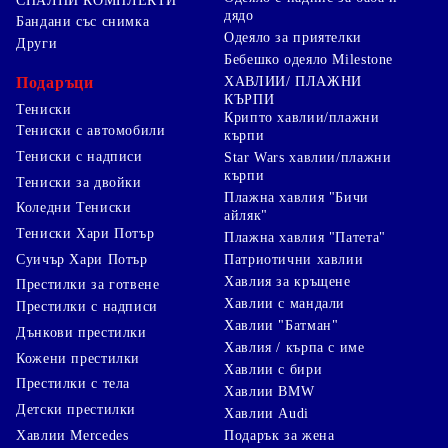
СПАЛНИ КОМПЛЕКТИ
дядо
Бандани със снимка
Одеяло за приятелки
Други
Бебешко одеяло Milestone
Подаръци
ХАВЛИИ/ ПЛАЖНИ
КЪРПИ
Тениски
Крипто хавлии/плажни
Тениски с автомобили
кърпи
Тениски с надписи
Star Wars хавлии/плажни
кърпи
Тениски за двойки
Плажна хавлия "Бичи
Коледни Тениски
айляк"
Тениски Хари Потър
Плажна хавлия "Патета"
Суичър Хари Потър
Патриотични хавлии
Хавлия за кръщене
Престилки за готвене
Хавлии с мандали
Престилки с надписи
Хавлии "Батман"
Дънкови престилки
Хавлия / кърпа с име
Кожени престилки
Хавлии с бири
Престилки с тела
Хавлии BMW
Детски престилки
Хавлии Audi
Хавлии Mercedes
Подарък за жена