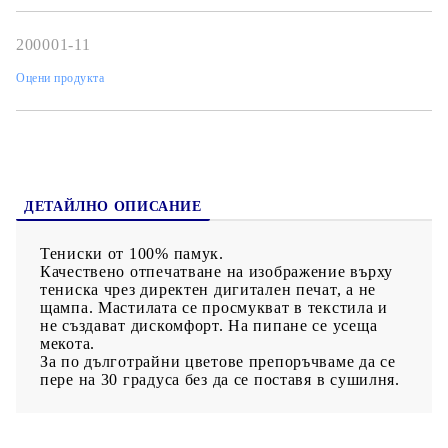
200001-11
Оцени продукта
ДЕТАЙЛНО ОПИСАНИЕ
Тениски от 100% памук.
Качествено отпечатване на изображение върху
тениска чрез директен дигитален печат, а не
щампа. Мастилата се просмукват в текстила и
не създават дискомфорт. На пипане се усеща
мекота.
За по дълготрайни цветове препоръчваме да се
пере на 30 градуса без да се поставя в сушилня.