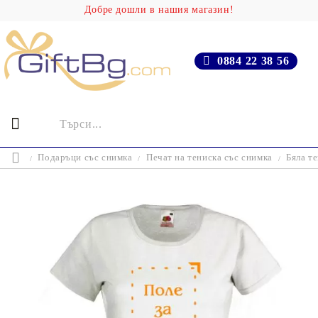
Добре дошли в нашия магазин!
0884 22 38 56
Подаръци със снимка
Печат на тениска със снимка
Бяла т