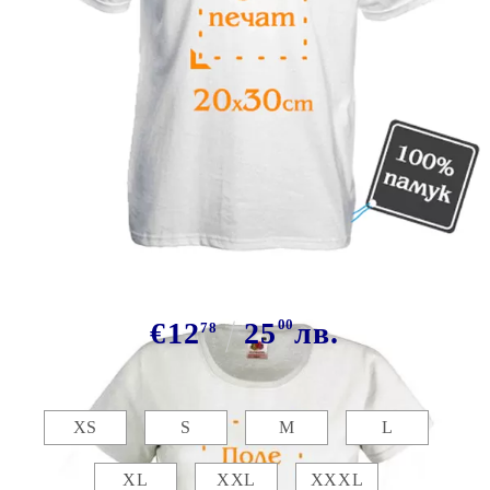
Tweet
Сподели
Марка:
GiftBG
Бяла тениска със снимка 20х30см
€12
25
00
лв.
78
Размер:
Таблица с размери
XS
S
M
L
XL
XXL
XXXL