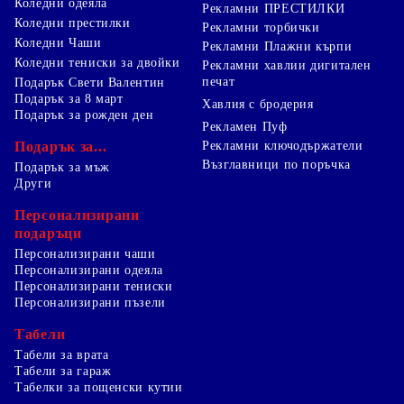
Коледни одеяла
Рекламни ПРЕСТИЛКИ
Коледни престилки
Рекламни торбички
Коледни Чаши
Рекламни Плажни кърпи
Коледни тениски за двойки
Рекламни хавлии дигитален
печат
Подарък Свети Валентин
Подарък за 8 март
Хавлия с бродерия
Подарък за рожден ден
Рекламен Пуф
Подарък за...
Рекламни ключодържатели
Възглавници по поръчка
Подарък за мъж
Други
Персонализирани
подаръци
Персонализирани чаши
Персонализирани одеяла
Персонализирани тениски
Персонализирани пъзели
Табели
Табели за врата
Табели за гараж
Табелки за пощенски кутии