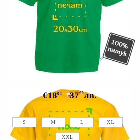
Tweet
Сподели
Марка:
GiftBG
Цветна тениска със снимка
€18
37
00
лв.
92
Размер:
Таблица с размери
S
M
L
XL
XXL