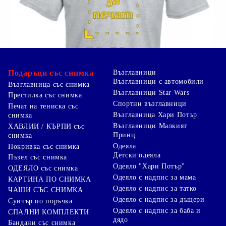
Подаръци със снимка
Възглавници
Възглавници с автомобили
Възглавница със снимка
Възглавници Star Wars
Престилка със снимка
Спортни възглавници
Печат на тениска със
Възглавница Хари Потър
снимка
Възглавници Малкият
ХАВЛИИ / КЪРПИ със
Принц
снимка
Одеяла
Покривка със снимка
Детски одеяла
Пъзел със снимка
Одеяло "Хари Потър"
ОДЕЯЛО със снимка
Одеяло с надпис за мама
КАРТИНА ПО СНИМКА
Одеяло с надпис за татко
ЧАШИ СЪС СНИМКА
Одеяло с надпис за дъщери
Суичър по поръчка
Одеяло с надпис за баба и
СПАЛНИ КОМПЛЕКТИ
дядо
Бандани със снимка