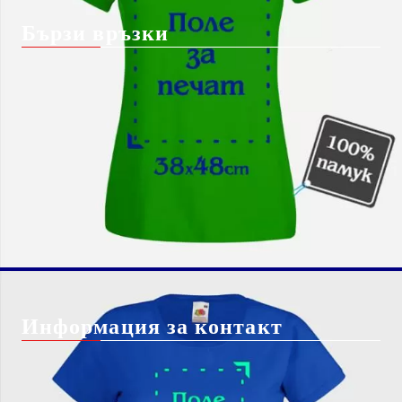
Бързи връзки
Начало
Блог
За Нас
Shutterstock изображение
Вход
безплатно*
Чести Въпроси
Регистрация
Бисквитки
Контакт с нас
Доставка
Информация за контакт
info@giftbg.com
0884 22 38 56