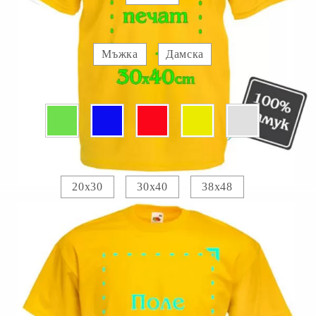
Вид :
Мъжка
Дамска
Цвят:
Печатно поле :
20х30
30х40
38х48
Прикачете изображение за отпечатване :
Изображение 1
Добавете текст за отпечатване:
.