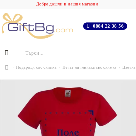
Добре дошли в нашия магазин!
0884 22 38 56
Подаръци със снимка
Печат на тениска със снимка
Цветна