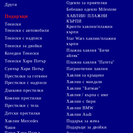
Одеяло за приятелки
Други
Бебешко одеяло Milestone
Подаръци
ХАВЛИИ/ ПЛАЖНИ
КЪРПИ
Тениски
Крипто хавлии/плажни
Тениски с автомобили
кърпи
Тениски с надписи
Star Wars хавлии/плажни
кърпи
Тениски за двойки
Плажна хавлия "Бичи
Коледни Тениски
айляк"
Тениски Хари Потър
Плажна хавлия "Патета"
Суичър Хари Потър
Патриотични хавлии
Хавлия за кръщене
Престилки за готвене
Хавлии с мандали
Престилки с надписи
Хавлии "Батман"
Дънкови престилки
Хавлия / кърпа с име
Кожени престилки
Хавлии с бири
Престилки с тела
Хавлии BMW
Детски престилки
Хавлии Audi
Хавлии Mercedes
Подарък за жена
Подаръци за двойки
Чаши
Чаши Хари Потър