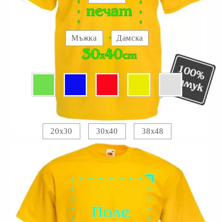
Вид :
Мъжка
Дамска
Цвят:
Печатно поле :
20х30
30х40
38х48
Прикачете изображение за отпечатване :
Изображение 1
Добавете текст за отпечатване:
.