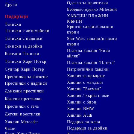
Одеяло за приятелки
Други
Бебешко одеяло Milestone
Подаръци
ХАВЛИИ/ ПЛАЖНИ
КЪРПИ
Тениски
Крипто хавлии/плажни
Тениски с автомобили
кърпи
Тениски с надписи
Star Wars хавлии/плажни
кърпи
Тениски за двойки
Плажна хавлия "Бичи
Коледни Тениски
айляк"
Тениски Хари Потър
Плажна хавлия "Патета"
Суичър Хари Потър
Патриотични хавлии
Хавлия за кръщене
Престилки за готвене
Хавлии с мандали
Престилки с надписи
Хавлии "Батман"
Дънкови престилки
Хавлия / кърпа с име
Кожени престилки
Хавлии с бири
Престилки с тела
Хавлии BMW
Детски престилки
Хавлии Audi
Хавлии Mercedes
Подарък за жена
Подаръци за двойки
Чаши
Чаши Хари Потър