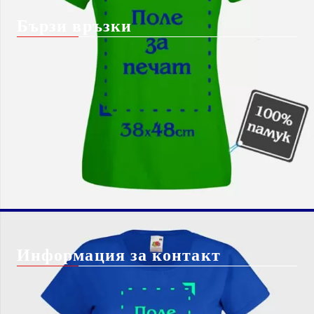
Бързи връзки
Начало
Блог
За Нас
Shutterstock изображение
Вход
безплатно*
Чести Въпроси
Регистрация
Бисквитки
Контакт с нас
Доставка
Информация за контакт
info@giftbg.com
0884 22 38 56