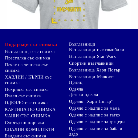
Подаръци със снимка
Възглавници
Възглавници с автомобили
Възглавница със снимка
Възглавници Star Wars
Престилка със снимка
Спортни възглавници
Печат на тениска със
Възглавница Хари Потър
снимка
Възглавници Малкият
ХАВЛИИ / КЪРПИ със
Принц
снимка
Одеяла
Покривка със снимка
Детски одеяла
Пъзел със снимка
Одеяло "Хари Потър"
ОДЕЯЛО със снимка
Одеяло с надпис за мама
КАРТИНА ПО СНИМКА
Одеяло с надпис за татко
ЧАШИ СЪС СНИМКА
Одеяло с надпис за дъщери
Суичър по поръчка
Одеяло с надпис за баба и
СПАЛНИ КОМПЛЕКТИ
дядо
Бандани със снимка