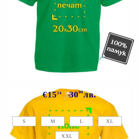
Tweet
Сподели
Марка:
GiftBG
Цветна тениска със снимка
€15
30
00
лв.
34
Размер:
Таблица с размери
S
M
L
XL
XXL