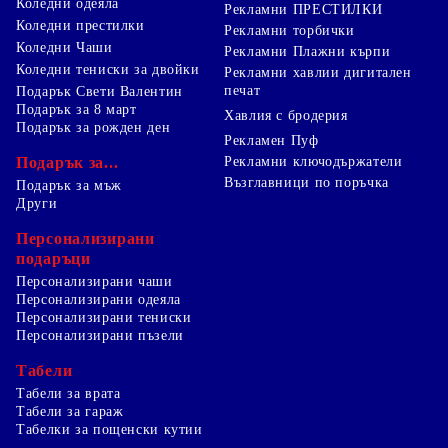
Коледни одеяла
Рекламни ПРЕСТИЛКИ
Коледни престилки
Рекламни торбички
Коледни Чаши
Рекламни Плажни кърпи
Коледни тениски за двойки
Рекламни хавлии дигитален
печат
Подарък Свети Валентин
Подарък за 8 март
Хавлия с бродерия
Подарък за рожден ден
Рекламен Пуф
Подарък за...
Рекламни ключодържатели
Възглавници по поръчка
Подарък за мъж
Други
Персонализирани
подаръци
Персонализирани чаши
Персонализирани одеяла
Персонализирани тениски
Персонализирани пъзели
Табели
Табели за врата
Табели за гараж
Табелки за пощенски кутии