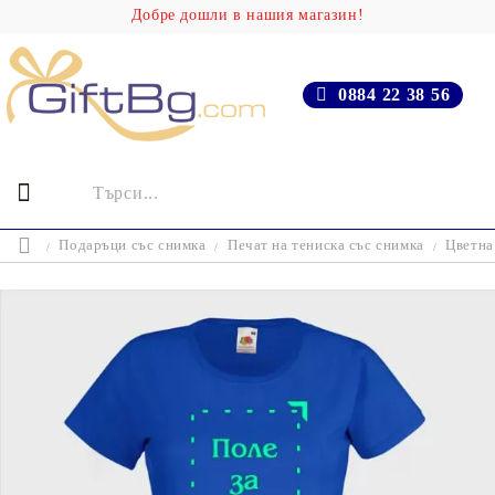
Добре дошли в нашия магазин!
0884 22 38 56
Подаръци със снимка
Печат на тениска със снимка
Цветна