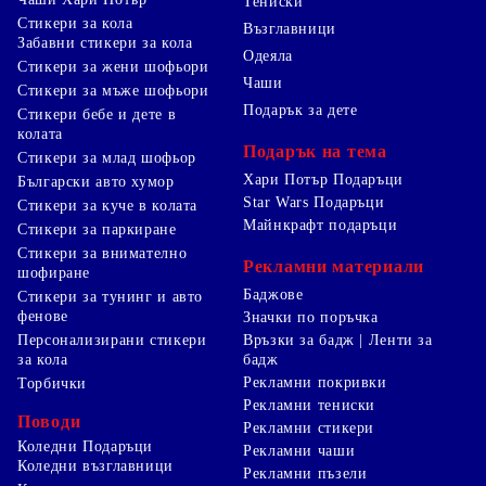
Тениски
Стикери за кола
Възглавници
Забавни стикери за кола
Одеяла
Стикери за жени шофьори
Чаши
Стикери за мъже шофьори
Подарък за дете
Стикери бебе и дете в
колата
Подарък на тема
Стикери за млад шофьор
Хари Потър Подаръци
Български авто хумор
Star Wars Подаръци
Стикери за куче в колата
Майнкрафт подаръци
Стикери за паркиране
Стикери за внимателно
Рекламни материали
шофиране
Баджове
Стикери за тунинг и авто
фенове
Значки по поръчка
Персонализирани стикери
Връзки за бадж | Ленти за
за кола
бадж
Рекламни покривки
Торбички
Рекламни тениски
Поводи
Рекламни стикери
Коледни Подаръци
Рекламни чаши
Коледни възглавници
Рекламни пъзели