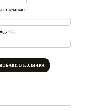
за отпечатване:
родукта: