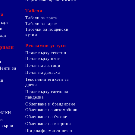
Табели
ма
Табели за врата
ръци
Табели за гараж
ци
Табелки за пощенски
кутии
ъци
Рекламни услуги
риали
Печат върху текстил
Печат върху плат
а
Печат на ластици
Ленти за
Печат на дамаска
Текстилни етикети за
ки
дрехи
и
Печат върху сатенена
панделка
Облепване и брандиране
Облепване на автомобили
ТИЛКИ
Облепване на бусове
ки
Облепване на витрини
 кърпи
Широкоформатен печат