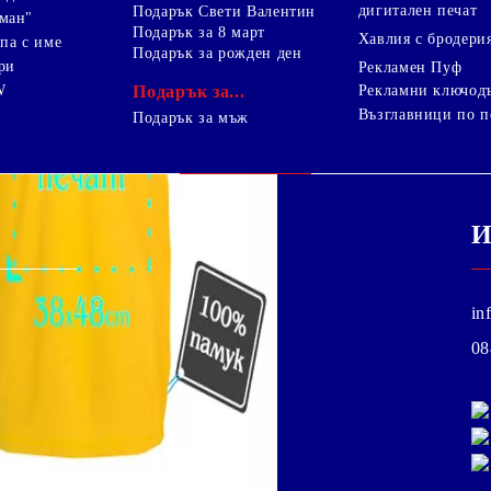
дигитален печат
Подарък Свети Валентин
ман"
Подарък за 8 март
Хавлия с бродери
па с име
Подарък за рожден ден
ри
Рекламен Пуф
W
Подарък за...
Рекламни ключод
Възглавници по п
i
Подарък за мъж
И
in
08