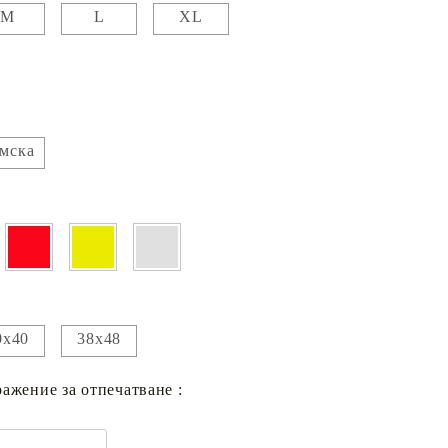
M
L
XL
мска
0х40
38х48
ажение за отпечатване :