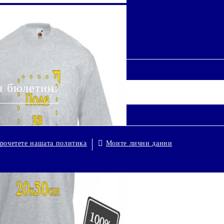
я бюлетин:
Моите лични данни
рочетете нашата политика