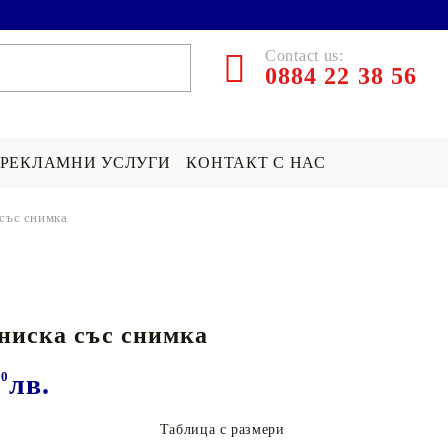
Contact us:
0884 22 38 56
РЕКЛАМНИ УСЛУГИ
КОНТАКТ С НАС
 със снимка
ЪРПИ СЪС
ПОКРИВКА СЪС
ПОДАРЪК НА ТЕМА...
СНИМКА
Хари Потър Подаръци
ниска със снимка
СНИМКА
СУИЧЪР ПО ПОРЪЧКА
Star Wars Подаръци
Майнкрафт подаръци
00
лв.
ДРУГИ
Таблица с размери