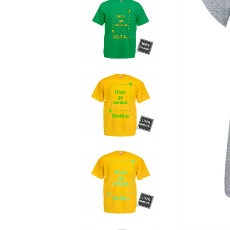
Чаши
UV печат върху предмети
Рекламни тениски
Стикери за кола
Торбички
Сублимационен печат
Рекламни стикери
Рекламни чаши
Рекламни пъзели
Рекламни ПРЕСТИЛКИ
Рекламни торбички
Рекламни Плажни кърпи
Рекламен Пуф