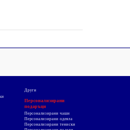
Други
ки
Персонализирани
подаръци
Персонализирани чаши
Персонализирани одеяла
Персонализирани тениски
Персонализирани пъзели