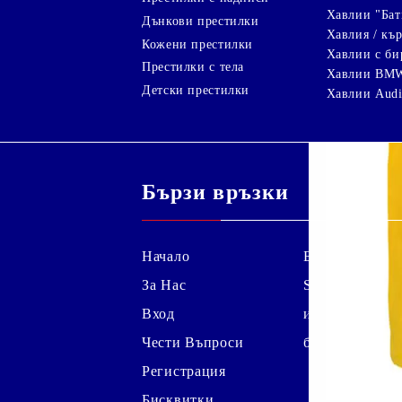
Хавлии "Бат
Дънкови престилки
Хавлия / кър
Кожени престилки
Хавлии с би
Престилки с тела
Хавлии BM
Детски престилки
Хавлии Aud
Бързи връзки
Начало
Блог
За Нас
Shutterstock
Вход
изображение
Чести Въпроси
безплатно*
Регистрация
Бисквитки