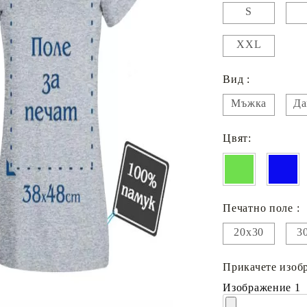
S
XXL
Вид :
Мъжка
Да
Цвят:
Печатно поле :
20х30
3
Прикачете изобр
Изображение 1