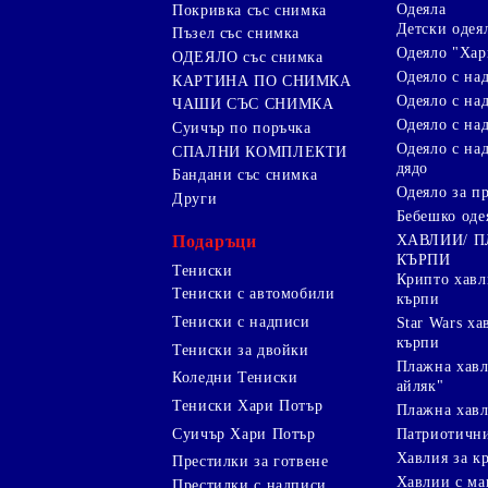
Одеяла
Покривка със снимка
Детски одея
Пъзел със снимка
Одеяло "Хар
ОДЕЯЛО със снимка
Одеяло с на
КАРТИНА ПО СНИМКА
Одеяло с над
ЧАШИ СЪС СНИМКА
Одеяло с на
Суичър по поръчка
Одеяло с над
СПАЛНИ КОМПЛЕКТИ
дядо
Бандани със снимка
Одеяло за п
Други
Бебешко оде
Подаръци
ХАВЛИИ/ 
КЪРПИ
Тениски
Крипто хав
Тениски с автомобили
кърпи
Тениски с надписи
Star Wars х
кърпи
Тениски за двойки
Плажна хавл
Коледни Тениски
айляк"
Тениски Хари Потър
Плажна хавл
Суичър Хари Потър
Патриотичн
Хавлия за к
Престилки за готвене
Хавлии с ма
Престилки с надписи