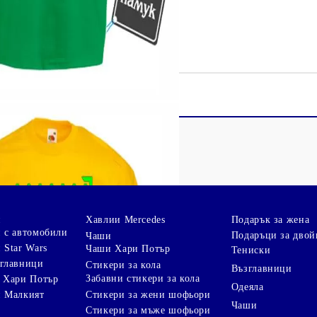
и
Хавлии Mercedes
Подарък за жена
 с автомобили
Подаръци за двой
Чаши
 Star Wars
Чаши Хари Потър
Тениски
зглавници
Стикери за кола
Възглавници
Забавни стикери за кола
 Хари Потър
Одеяла
Стикери за жени шофьори
и Малкият
Чаши
Стикери за мъже шофьори