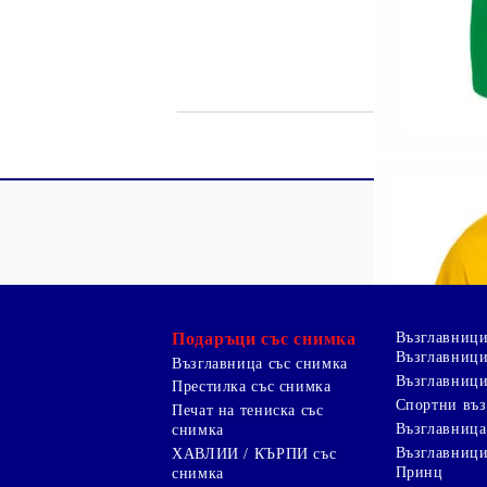
Подаръци със снимка
Възглавниц
Възглавници
Възглавница със снимка
Възглавници
Престилка със снимка
Спортни въ
Печат на тениска със
Възглавница
снимка
Възглавниц
ХАВЛИИ / КЪРПИ със
Принц
снимка