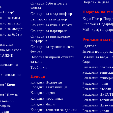
Подарък за дете
Стикери бебе и дете в
ла
колата
Подарък на те
и Потър"
Стикери за млад шофьор
дпис за мама
Хари Потър Пода
Български авто хумор
пис за татко
Star Wars Подаръ
Стикери за куче в колата
дпис за дъщери
Майнкрафт подар
Стикери за паркиране
пис за баба и
Стикери за внимателно
Рекламни мате
шофиране
риятелки
Баджове
Стикери за тунинг и авто
яло Milestone
фенове
Значки по поръчк
ПЛАЖНИ
Персонализирани стикери
Връзки за бадж | 
за кола
бадж
лии/плажни
Рекламни покрив
Торбички
Рекламни тениск
авлии/плажни
Поводи
Рекламни стикери
Коледни Подаръци
Рекламни чаши
ия "Бичи
Коледни възглавници
Рекламни пъзели
Коледни одеяла
Рекламни ПРЕС
ия "Патета"
Коледни престилки
Рекламни торбич
и хавлии
Коледни Чаши
Рекламни Плажни
ръщене
Коледни тениски за двойки
Рекламни хавлии
ндали