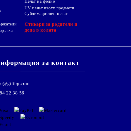
Печат на фолио
UV печат върху предмети
я
Сублимационен печат
Стикери за родители и
ържатели
деца в колата
оръчка
нформация за контакт
fo@giftbg.com
84 22 38 56