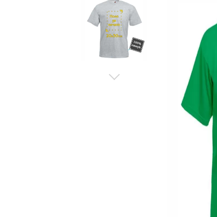
Рекламни ключодържатели
Възглавници по поръчка
Други
Сп