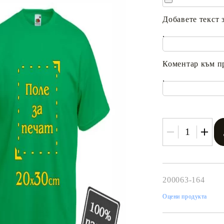
Добавете текст 
.
Коментар към п
.
Tweet
одели
200063-164
Оцени продукта