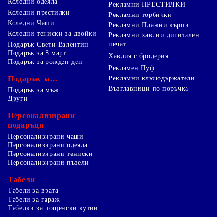
Коледни одеяла
Рекламни ПРЕСТИЛКИ
Коледни престилки
Рекламни торбички
Коледни Чаши
Рекламни Плажни кърпи
Коледни тениски за двойки
Рекламни хавлии дигитален
печат
Подарък Свети Валентин
Подарък за 8 март
Хавлия с бродерия
Подарък за рожден ден
Рекламен Пуф
Подарък за...
Рекламни ключодържатели
Възглавници по поръчка
Подарък за мъж
Други
Персонализирани
подаръци
Персонализирани чаши
Персонализирани одеяла
Персонализирани тениски
Персонализирани пъзели
Табели
Табели за врата
Табели за гараж
Табелки за пощенски кутии