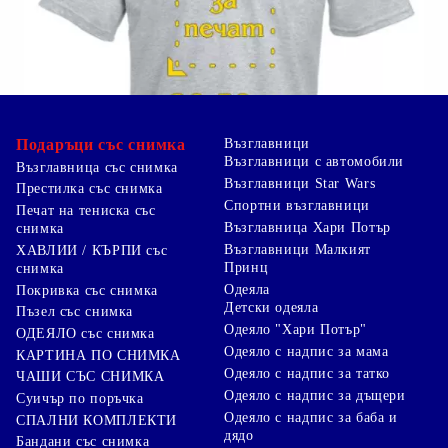
Подаръци със снимка
Възглавници
Възглавници с автомобили
Възглавница със снимка
Възглавници Star Wars
Престилка със снимка
Спортни възглавници
Печат на тениска със
Възглавница Хари Потър
снимка
Възглавници Малкият
ХАВЛИИ / КЪРПИ със
Принц
снимка
Одеяла
Покривка със снимка
Детски одеяла
Пъзел със снимка
Одеяло "Хари Потър"
ОДЕЯЛО със снимка
Одеяло с надпис за мама
КАРТИНА ПО СНИМКА
Одеяло с надпис за татко
ЧАШИ СЪС СНИМКА
Одеяло с надпис за дъщери
Суичър по поръчка
Одеяло с надпис за баба и
СПАЛНИ КОМПЛЕКТИ
дядо
Бандани със снимка