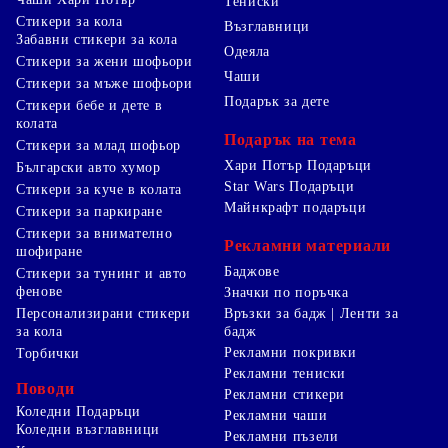
Тениски
Стикери за кола
Възглавници
Забавни стикери за кола
Одеяла
Стикери за жени шофьори
Чаши
Стикери за мъже шофьори
Подарък за дете
Стикери бебе и дете в
колата
Подарък на тема
Стикери за млад шофьор
Хари Потър Подаръци
Български авто хумор
Star Wars Подаръци
Стикери за куче в колата
Майнкрафт подаръци
Стикери за паркиране
Стикери за внимателно
Рекламни материали
шофиране
Баджове
Стикери за тунинг и авто
фенове
Значки по поръчка
Персонализирани стикери
Връзки за бадж | Ленти за
за кола
бадж
Рекламни покривки
Торбички
Рекламни тениски
Поводи
Рекламни стикери
Коледни Подаръци
Рекламни чаши
Коледни възглавници
Рекламни пъзели