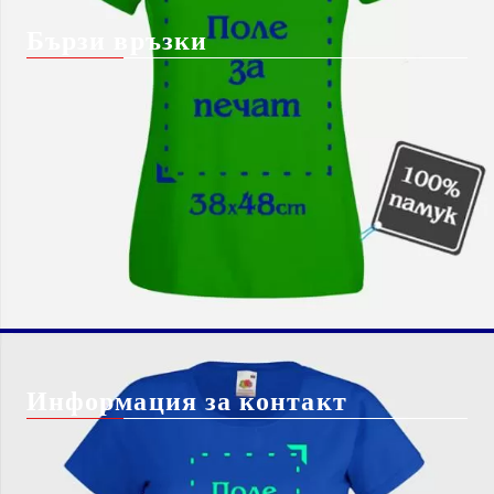
Бързи връзки
Начало
Блог
За Нас
Shutterstock изображение
Вход
безплатно*
Чести Въпроси
Регистрация
Бисквитки
Контакт с нас
Доставка
Информация за контакт
info@giftbg.com
0884 22 38 56