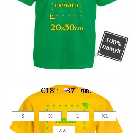
Tweet
Сподели
Марка:
GiftBG
Цветна тениска със снимка
€18
37
00
лв.
92
Размер:
Таблица с размери
S
M
L
XL
XXL