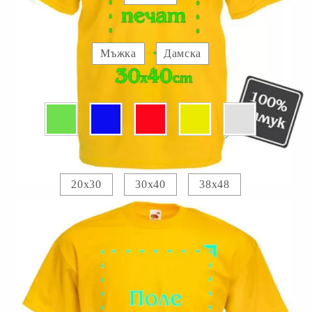
Вид :
Мъжка
Дамска
Цвят:
Печатно поле :
20х30
30х40
38х48
Прикачете изображение за отпечатване :
Изображение 1
Добавете текст за отпечатване:
.