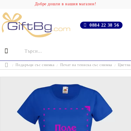
Добре дошли в нашия магазин!
0884 22 38 56
Подаръци със снимка
Печат на тениска със снимка
Цветна