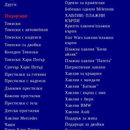
Одеяло за приятелки
Други
Бебешко одеяло Milestone
Подаръци
ХАВЛИИ/ ПЛАЖНИ
КЪРПИ
Тениски
Крипто хавлии/плажни
Тениски с автомобили
кърпи
Тениски с надписи
Star Wars хавлии/плажни
кърпи
Тениски за двойки
Плажна хавлия "Бичи
Коледни Тениски
айляк"
Тениски Хари Потър
Плажна хавлия "Патета"
Суичър Хари Потър
Патриотични хавлии
Хавлия за кръщене
Престилки за готвене
Хавлии с мандали
Престилки с надписи
Хавлии "Батман"
Дънкови престилки
Хавлия / кърпа с име
Кожени престилки
Хавлии с бири
Престилки с тела
Хавлии BMW
Детски престилки
Хавлии Audi
Хавлии Mercedes
Подарък за жена
Подаръци за двойки
Чаши
Чаши Хари Потър