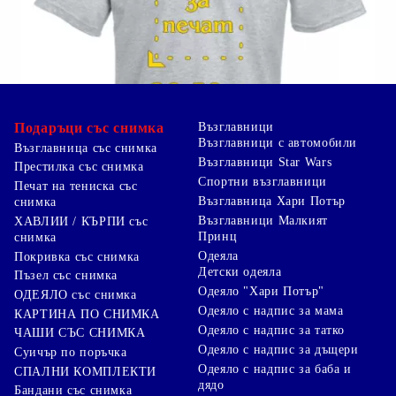
Подаръци със снимка
Възглавници
Възглавници с автомобили
Възглавница със снимка
Възглавници Star Wars
Престилка със снимка
Спортни възглавници
Печат на тениска със
Възглавница Хари Потър
снимка
Възглавници Малкият
ХАВЛИИ / КЪРПИ със
Принц
снимка
Одеяла
Покривка със снимка
Детски одеяла
Пъзел със снимка
Одеяло "Хари Потър"
ОДЕЯЛО със снимка
Одеяло с надпис за мама
КАРТИНА ПО СНИМКА
Одеяло с надпис за татко
ЧАШИ СЪС СНИМКА
Одеяло с надпис за дъщери
Суичър по поръчка
Одеяло с надпис за баба и
СПАЛНИ КОМПЛЕКТИ
дядо
Бандани със снимка