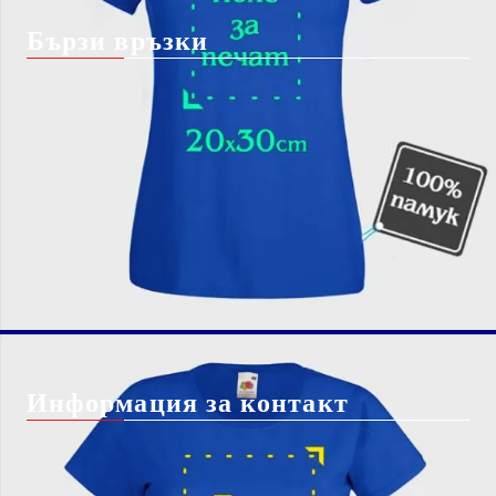
Бързи връзки
Начало
Блог
За Нас
Shutterstock изображение
Вход
безплатно*
Чести Въпроси
Регистрация
Бисквитки
Контакт с нас
Доставка
Информация за контакт
info@giftbg.com
0884 22 38 56