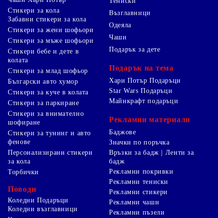
Тениски
Стикери за кола
Възглавници
Забавни стикери за кола
Одеяла
Стикери за жени шофьори
Чаши
Стикери за мъже шофьори
Подарък за дете
Стикери бебе и дете в
колата
Подарък на тема
Стикери за млад шофьор
Хари Потър Подаръци
Български авто хумор
Star Wars Подаръци
Стикери за куче в колата
Майнкрафт подаръци
Стикери за паркиране
Стикери за внимателно
Рекламни материали
шофиране
Баджове
Стикери за тунинг и авто
фенове
Значки по поръчка
Персонализирани стикери
Връзки за бадж | Ленти за
за кола
бадж
Рекламни покривки
Торбички
Рекламни тениски
Поводи
Рекламни стикери
Коледни Подаръци
Рекламни чаши
Коледни възглавници
Рекламни пъзели