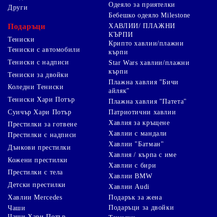
Одеяло за приятелки
Други
Бебешко одеяло Milestone
Подаръци
ХАВЛИИ/ ПЛАЖНИ
КЪРПИ
Тениски
Крипто хавлии/плажни
Тениски с автомобили
кърпи
Тениски с надписи
Star Wars хавлии/плажни
кърпи
Тениски за двойки
Плажна хавлия "Бичи
Коледни Тениски
айляк"
Тениски Хари Потър
Плажна хавлия "Патета"
Суичър Хари Потър
Патриотични хавлии
Хавлия за кръщене
Престилки за готвене
Хавлии с мандали
Престилки с надписи
Хавлии "Батман"
Дънкови престилки
Хавлия / кърпа с име
Кожени престилки
Хавлии с бири
Престилки с тела
Хавлии BMW
Детски престилки
Хавлии Audi
Хавлии Mercedes
Подарък за жена
Подаръци за двойки
Чаши
Чаши Хари Потър