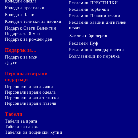
Коледни одеяла
Рекламни ПРЕСТИЛКИ
Коледни престилки
Рекламни торбички
Коледни Чаши
Рекламни Плажни кърпи
Коледни тениски за двойки
Рекламни хавлии дигитален
печат
Подарък Свети Валентин
Подарък за 8 март
Хавлия с бродерия
Подарък за рожден ден
Рекламен Пуф
Подарък за...
Рекламни ключодържатели
Възглавници по поръчка
Подарък за мъж
Други
Персонализирани
подаръци
Персонализирани чаши
Персонализирани одеяла
Персонализирани тениски
Персонализирани пъзели
Табели
Табели за врата
Табели за гараж
Табелки за пощенски кутии