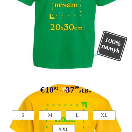
Tweet
Сподели
Марка:
GiftBG
Цветна тениска със снимка
€18
37
00
лв.
92
Размер:
Таблица с размери
S
M
L
XL
XXL