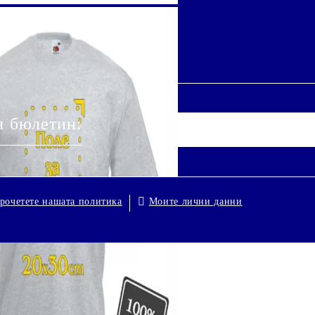
я бюлетин:
Моите лични данни
рочетете нашата политика