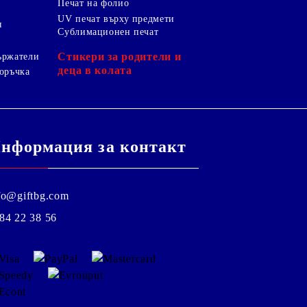
Печат на фолио
UV печат върху предмети
я
Сублимационен печат
Стикери за родители и
ържатели
деца в колата
оръчка
нформация за контакт
fo@giftbg.com
84 22 38 56