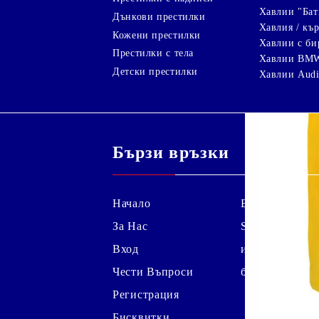
Хавлии "Бат
Дънкови престилки
Хавлия / кър
Кожени престилки
Хавлии с би
Престилки с тела
Хавлии BM
Детски престилки
Хавлии Aud
Бързи връзки
Начало
Блог
За Нас
Shutterstock
Вход
изображение
Чести Въпроси
безплатно*
Регистрация
Бисквитки