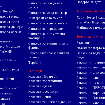
Подарък за дете
Стикери бебе и дете в
ла
колата
Подарък на те
и Потър"
Стикери за млад шофьор
дпис за мама
Хари Потър Пода
Български авто хумор
пис за татко
Star Wars Подаръ
Стикери за куче в колата
дпис за дъщери
Майнкрафт подар
Стикери за паркиране
пис за баба и
Стикери за внимателно
Рекламни мате
шофиране
риятелки
Баджове
Стикери за тунинг и авто
яло Milestone
фенове
Значки по поръчк
ПЛАЖНИ
Персонализирани стикери
Връзки за бадж | 
за кола
бадж
лии/плажни
Рекламни покрив
Торбички
Рекламни тениск
авлии/плажни
Поводи
Рекламни стикери
Коледни Подаръци
Рекламни чаши
ия "Бичи
Коледни възглавници
Рекламни пъзели
Коледни одеяла
Рекламни ПРЕС
ия "Патета"
Коледни престилки
Рекламни торбич
и хавлии
Коледни Чаши
Рекламни Плажни
ръщене
Коледни тениски за двойки
Рекламни хавлии
ндали