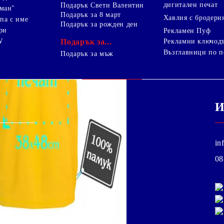
дигитален печат
Подарък Свети Валентин
ман"
Подарък за 8 март
Хавлия с бродери
па с име
Подарък за рожден ден
ри
Рекламен Пуф
W
Подарък за...
Рекламни ключод
Възглавници по п
i
Подарък за мъж
И
in
08