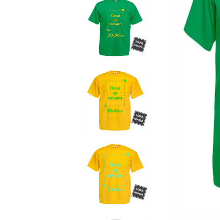
Чаши
UV печат върху предмети
Рекламни тениски
Стикери за кола
Торбички
Сублимационен печат
Рекламни стикери
Рекламни чаши
Рекламни пъзели
Рекламни ПРЕСТИЛКИ
Рекламни торбички
Рекламни Плажни кърпи
Рекламен Пуф