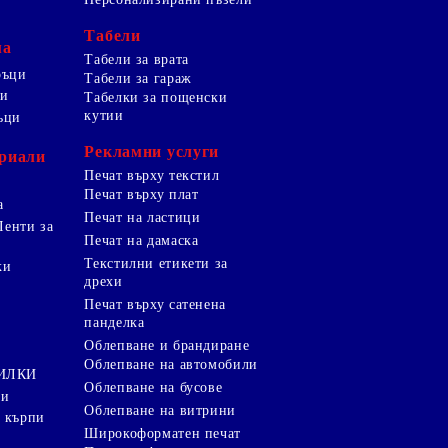
Табели
ма
Табели за врата
ръци
Табели за гараж
ци
Табелки за пощенски
кутии
ъци
Рекламни услуги
риали
Печат върху текстил
Печат върху плат
а
Печат на ластици
Ленти за
Печат на дамаска
Текстилни етикети за
ки
дрехи
и
Печат върху сатенена
панделка
Облепване и брандиране
Облепване на автомобили
ТИЛКИ
Облепване на бусове
ки
Облепване на витрини
 кърпи
Широкоформатен печат