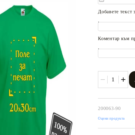
Добавете текст 
.
Коментар към п
.
Tweet
одели
200063-90
Оцени продукта