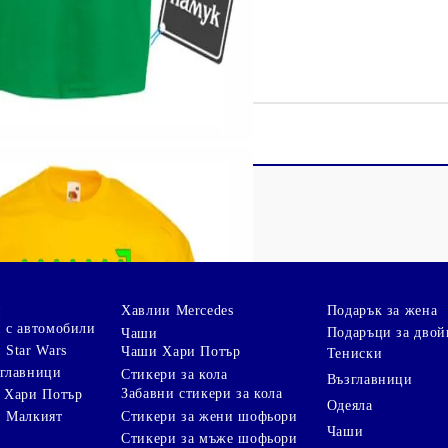
и
Хавлии Mercedes
Подарък за жена
 с автомобили
Подаръци за двой
Чаши
 Star Wars
Чаши Хари Потър
Тениски
зглавници
Стикери за кола
Възглавници
Забавни стикери за кола
 Хари Потър
Одеяла
Стикери за жени шофьори
и Малкият
Чаши
Стикери за мъже шофьори