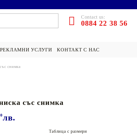
Contact us:
0884 22 38 56
РЕКЛАМНИ УСЛУГИ
КОНТАКТ С НАС
 със снимка
ЪРПИ СЪС
ПОКРИВКА СЪС
ПОДАРЪК НА ТЕМА...
СНИМКА
Хари Потър Подаръци
ниска със снимка
СНИМКА
СУИЧЪР ПО ПОРЪЧКА
Star Wars Подаръци
Майнкрафт подаръци
00
лв.
ДРУГИ
Таблица с размери