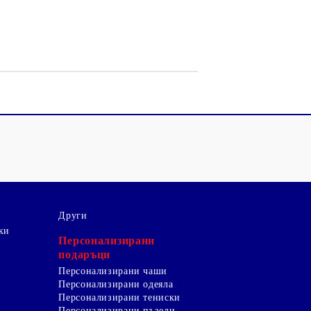
Други
ки
Персонализирани
подаръци
Персонализирани чаши
Персонализирани одеяла
Персонализирани тениски
Персонализирани пъзели