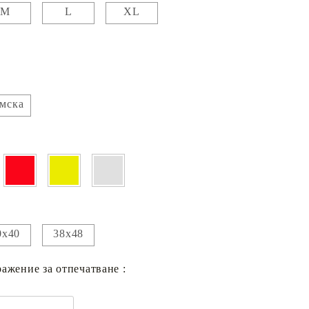
M
L
XL
мска
0х40
38х48
ажение за отпечатване :