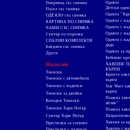
Одеяла
Покривка със снимка
Детски одея
Пъзел със снимка
Одеяло "Хар
ОДЕЯЛО със снимка
Одеяло с на
КАРТИНА ПО СНИМКА
Одеяло с над
ЧАШИ СЪС СНИМКА
Одеяло с на
Суичър по поръчка
Одеяло с над
СПАЛНИ КОМПЛЕКТИ
дядо
Бандани със снимка
Одеяло за п
Други
Бебешко оде
Подаръци
ХАВЛИИ/ 
КЪРПИ
Тениски
Крипто хав
Тениски с автомобили
кърпи
Тениски с надписи
Star Wars х
кърпи
Тениски за двойки
Плажна хавл
Коледни Тениски
айляк"
Тениски Хари Потър
Плажна хавл
Суичър Хари Потър
Патриотичн
Хавлия за к
Престилки за готвене
Хавлии с ма
Престилки с надписи