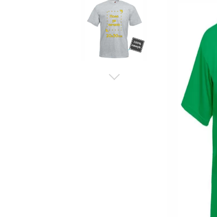
Рекламни ключодържатели
Възглавници по поръчка
Други
Сп