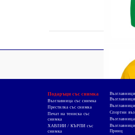
Подаръци със снимка
Възглавниц
Възглавници
Възглавница със снимка
Възглавници
Престилка със снимка
Спортни въ
Печат на тениска със
Възглавница
снимка
Възглавниц
ХАВЛИИ / КЪРПИ със
Принц
снимка