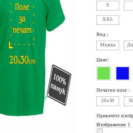
S
XXL
Вид :
Мъжка
Да
Цвят:
Печатно поле :
20х30
3
Прикачете изобр
Изображение 1