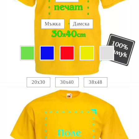
Вид :
Мъжка
Дамска
Цвят:
Печатно поле :
20х30
30х40
38х48
Прикачете изображение за отпечатване :
Изображение 1
Добавете текст за отпечатване:
.