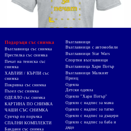
Подаръци със снимка
Възглавници
Възглавници с автомобили
Възглавница със снимка
Възглавници Star Wars
Престилка със снимка
Спортни възглавници
Печат на тениска със
Възглавница Хари Потър
снимка
Възглавници Малкият
ХАВЛИИ / КЪРПИ със
Принц
снимка
Одеяла
Покривка със снимка
Детски одеяла
Пъзел със снимка
Одеяло "Хари Потър"
ОДЕЯЛО със снимка
Одеяло с надпис за мама
КАРТИНА ПО СНИМКА
Одеяло с надпис за татко
ЧАШИ СЪС СНИМКА
Одеяло с надпис за дъщери
Суичър по поръчка
Одеяло с надпис за баба и
СПАЛНИ КОМПЛЕКТИ
дядо
Бандани със снимка