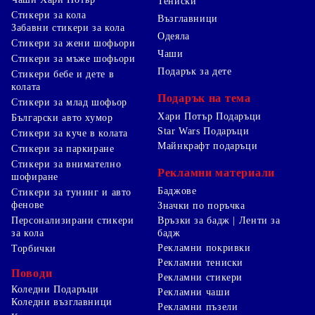
Тениски
Стикери за кола
Възглавници
Забавни стикери за кола
Одеяла
Стикери за жени шофьори
Чаши
Стикери за мъже шофьори
Подарък за дете
Стикери бебе и дете в
колата
Подарък на тема
Стикери за млад шофьор
Хари Потър Подаръци
Български авто хумор
Star Wars Подаръци
Стикери за куче в колата
Майнкрафт подаръци
Стикери за паркиране
Стикери за внимателно
Рекламни материали
шофиране
Баджове
Стикери за тунинг и авто
фенове
Значки по поръчка
Персонализирани стикери
Връзки за бадж | Ленти за
за кола
бадж
Рекламни покривки
Торбички
Рекламни тениски
Поводи
Рекламни стикери
Коледни Подаръци
Рекламни чаши
Коледни възглавници
Рекламни пъзели