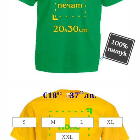
Tweet
Сподели
Марка:
GiftBG
Цветна тениска със снимка
€18
37
00
лв.
92
Размер:
Таблица с размери
S
M
L
XL
XXL