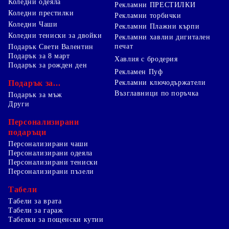
Коледни одеяла
Рекламни ПРЕСТИЛКИ
Коледни престилки
Рекламни торбички
Коледни Чаши
Рекламни Плажни кърпи
Коледни тениски за двойки
Рекламни хавлии дигитален
печат
Подарък Свети Валентин
Подарък за 8 март
Хавлия с бродерия
Подарък за рожден ден
Рекламен Пуф
Подарък за...
Рекламни ключодържатели
Възглавници по поръчка
Подарък за мъж
Други
Персонализирани
подаръци
Персонализирани чаши
Персонализирани одеяла
Персонализирани тениски
Персонализирани пъзели
Табели
Табели за врата
Табели за гараж
Табелки за пощенски кутии