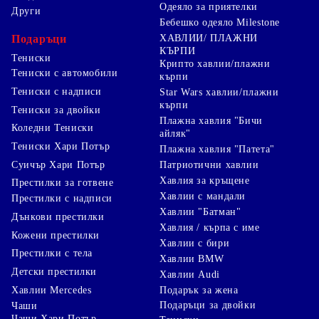
Одеяло за приятелки
Други
Бебешко одеяло Milestone
Подаръци
ХАВЛИИ/ ПЛАЖНИ
КЪРПИ
Тениски
Крипто хавлии/плажни
Тениски с автомобили
кърпи
Тениски с надписи
Star Wars хавлии/плажни
кърпи
Тениски за двойки
Плажна хавлия "Бичи
Коледни Тениски
айляк"
Тениски Хари Потър
Плажна хавлия "Патета"
Суичър Хари Потър
Патриотични хавлии
Хавлия за кръщене
Престилки за готвене
Хавлии с мандали
Престилки с надписи
Хавлии "Батман"
Дънкови престилки
Хавлия / кърпа с име
Кожени престилки
Хавлии с бири
Престилки с тела
Хавлии BMW
Детски престилки
Хавлии Audi
Хавлии Mercedes
Подарък за жена
Подаръци за двойки
Чаши
Чаши Хари Потър