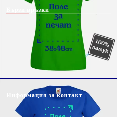
Бързи връзки
Начало
Блог
За Нас
Shutterstock изображение
Вход
безплатно*
Чести Въпроси
Регистрация
Бисквитки
Контакт с нас
Доставка
Информация за контакт
info@giftbg.com
0884 22 38 56