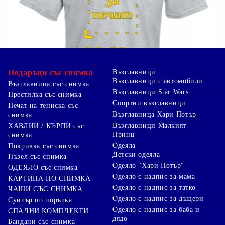
Подаръци със снимка
Възглавници
Възглавници с автомобили
Възглавница със снимка
Възглавници Star Wars
Престилка със снимка
Спортни възглавници
Печат на тениска със
Възглавница Хари Потър
снимка
Възглавници Малкият
ХАВЛИИ / КЪРПИ със
Принц
снимка
Одеяла
Покривка със снимка
Детски одеяла
Пъзел със снимка
Одеяло "Хари Потър"
ОДЕЯЛО със снимка
Одеяло с надпис за мама
КАРТИНА ПО СНИМКА
Одеяло с надпис за татко
ЧАШИ СЪС СНИМКА
Одеяло с надпис за дъщери
Суичър по поръчка
Одеяло с надпис за баба и
СПАЛНИ КОМПЛЕКТИ
дядо
Бандани със снимка