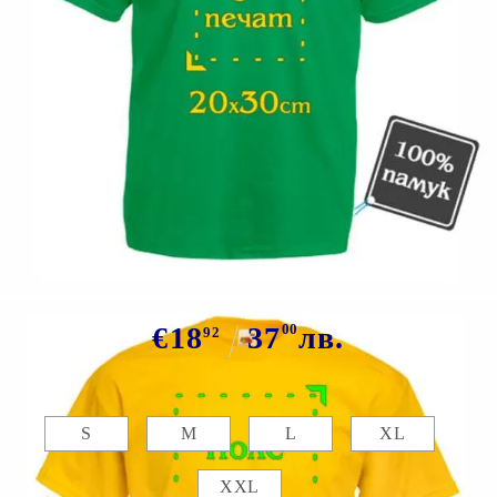
Tweet
Сподели
Марка:
GiftBG
Цветна тениска със снимка
€18
37
00
лв.
92
Размер:
Таблица с размери
S
M
L
XL
XXL