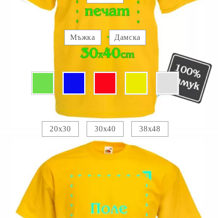
Вид :
Мъжка
Дамска
Цвят:
Печатно поле :
20х30
30х40
38х48
Прикачете изображение за отпечатване :
Изображение 1
Добавете текст за отпечатване:
.