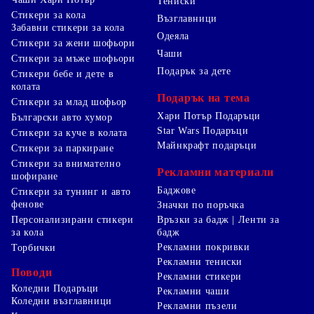
Тениски
Стикери за кола
Възглавници
Забавни стикери за кола
Одеяла
Стикери за жени шофьори
Чаши
Стикери за мъже шофьори
Подарък за дете
Стикери бебе и дете в
колата
Подарък на тема
Стикери за млад шофьор
Хари Потър Подаръци
Български авто хумор
Star Wars Подаръци
Стикери за куче в колата
Майнкрафт подаръци
Стикери за паркиране
Стикери за внимателно
Рекламни материали
шофиране
Баджове
Стикери за тунинг и авто
фенове
Значки по поръчка
Персонализирани стикери
Връзки за бадж | Ленти за
за кола
бадж
Рекламни покривки
Торбички
Рекламни тениски
Поводи
Рекламни стикери
Коледни Подаръци
Рекламни чаши
Коледни възглавници
Рекламни пъзели