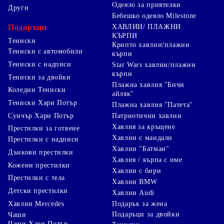
Одеяло за приятелки
Други
Бебешко одеяло Milestone
Подаръци
ХАВЛИИ/ ПЛАЖНИ
КЪРПИ
Тениски
Крипто хавлии/плажни
Тениски с автомобили
кърпи
Тениски с надписи
Star Wars хавлии/плажни
кърпи
Тениски за двойки
Плажна хавлия "Бичи
Коледни Тениски
айляк"
Тениски Хари Потър
Плажна хавлия "Патета"
Суичър Хари Потър
Патриотични хавлии
Хавлия за кръщене
Престилки за готвене
Хавлии с мандали
Престилки с надписи
Хавлии "Батман"
Дънкови престилки
Хавлия / кърпа с име
Кожени престилки
Хавлии с бири
Престилки с тела
Хавлии BMW
Детски престилки
Хавлии Audi
Хавлии Mercedes
Подарък за жена
Подаръци за двойки
Чаши
Чаши Хари Потър