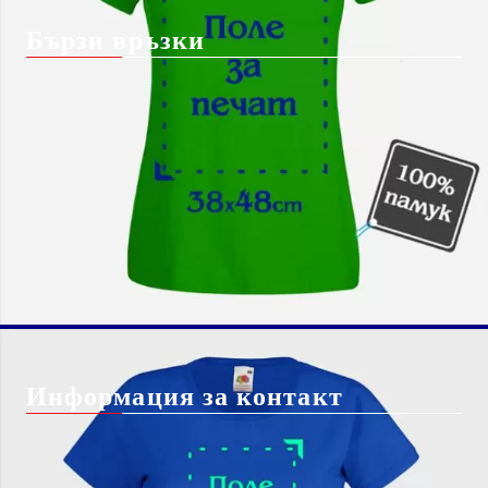
Бързи връзки
Начало
Блог
За Нас
Shutterstock изображение
Вход
безплатно*
Чести Въпроси
Регистрация
Бисквитки
Контакт с нас
Доставка
Информация за контакт
info@giftbg.com
0884 22 38 56