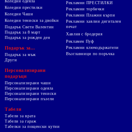
Коледни одеяла
Рекламни ПРЕСТИЛКИ
Коледни престилки
Рекламни торбички
Коледни Чаши
Рекламни Плажни кърпи
Коледни тениски за двойки
Рекламни хавлии дигитален
печат
Подарък Свети Валентин
Подарък за 8 март
Хавлия с бродерия
Подарък за рожден ден
Рекламен Пуф
Подарък за...
Рекламни ключодържатели
Възглавници по поръчка
Подарък за мъж
Други
Персонализирани
подаръци
Персонализирани чаши
Персонализирани одеяла
Персонализирани тениски
Персонализирани пъзели
Табели
Табели за врата
Табели за гараж
Табелки за пощенски кутии