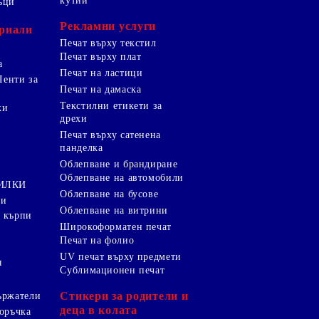
кутии
ъци
Рекламни услуги
риали
Печат върху текстил
Печат върху плат
а
Печат на ластици
Ленти за
Печат на дамаска
Текстилни етикети за
ки
дрехи
и
Печат върху сатенена
панделка
Облепване и брандиране
Облепване на автомобили
ТИЛКИ
Облепване на бусове
ки
Облепване на витрини
 кърпи
Широкоформатен печат
Печат на фолио
UV печат върху предмети
я
Сублимационен печат
Стикери за родители и
ържатели
деца в колата
оръчка