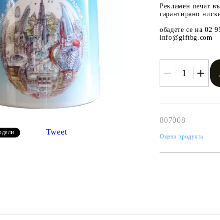
Рекламен печат въ
гарантирано ниск
Одеяла
обадете се на 02 
Чаши
info@giftbg.com
Подарък за дете
807008
Tweet
одели
Оцени продукта