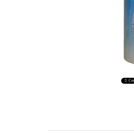
Чаши
UV печат върху предмети
Рекламни тениски
Стикери за кола
Торбички
Сублимационен печат
Рекламни стикери
Рекламни чаши
Рекламни пъзели
Рекламни ПРЕСТИЛКИ
Сп
Рекламни торбички
Рекламни Плажни кърпи
Рекламен Пуф