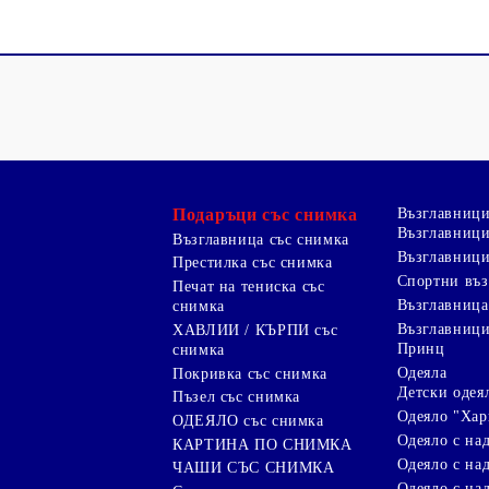
Рекламни ключодържатели
Възглавници по поръчка
Други
Подаръци със снимка
Възглавниц
Възглавници
Възглавница със снимка
Възглавници
Престилка със снимка
Спортни въ
Печат на тениска със
Възглавница
снимка
Възглавниц
ХАВЛИИ / КЪРПИ със
Принц
снимка
Одеяла
Покривка със снимка
Детски одея
Пъзел със снимка
Одеяло "Хар
ОДЕЯЛО със снимка
Одеяло с на
КАРТИНА ПО СНИМКА
Одеяло с над
ЧАШИ СЪС СНИМКА
Одеяло с на