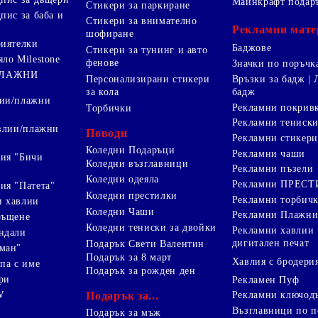
Майнкрафт подар
Стикери за паркиране
пис за баба и
Стикери за внимателно
Рекламни мате
шофиране
риятелки
Баджове
Стикери за тунинг и авто
яло Milestone
фенове
Значки по поръчк
ПЛАЖНИ
Персонализирани стикери
Връзки за бадж | 
за кола
бадж
лии/плажни
Рекламни покрив
Торбички
Рекламни тениск
авлии/плажни
Поводи
Рекламни стикери
Коледни Подаръци
Рекламни чаши
ия "Бичи
Коледни възглавници
Рекламни пъзели
Коледни одеяла
Рекламни ПРЕС
ия "Патета"
Коледни престилки
Рекламни торбич
и хавлии
Коледни Чаши
Рекламни Плажни
ръщене
Коледни тениски за двойки
Рекламни хавлии
ндали
дигитален печат
Подарък Свети Валентин
ман"
Подарък за 8 март
Хавлия с бродери
па с име
Подарък за рожден ден
ри
Рекламен Пуф
W
Подарък за...
Рекламни ключод
Възглавници по п
i
Подарък за мъж