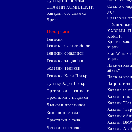
Суичър по поръчка
Одеяло с над
СПАЛНИ КОМПЛЕКТИ
дядо
Бандани със снимка
Одеяло за п
Други
Бебешко оде
Подаръци
ХАВЛИИ/ 
КЪРПИ
Тениски
Крипто хав
Тениски с автомобили
кърпи
Тениски с надписи
Star Wars х
кърпи
Тениски за двойки
Плажна хавл
Коледни Тениски
айляк"
Тениски Хари Потър
Плажна хавл
Суичър Хари Потър
Патриотичн
Хавлия за к
Престилки за готвене
Хавлии с ма
Престилки с надписи
Хавлии "Бат
Дънкови престилки
Хавлия / кър
Кожени престилки
Хавлии с би
Престилки с тела
Хавлии BM
Детски престилки
Хавлии Aud