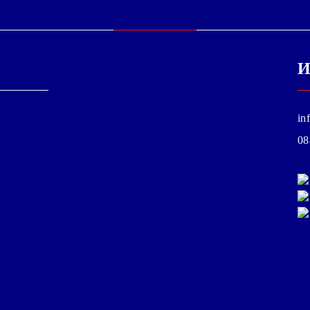
И
in
08