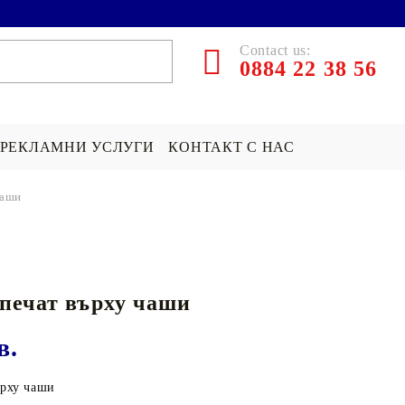
Contact us:
0884 22 38 56
РЕКЛАМНИ УСЛУГИ
КОНТАКТ С НАС
чаши
ЪРПИ СЪС
ПОКРИВКА СЪС
ПОДАРЪК НА ТЕМА...
СНИМКА
Хари Потър Подаръци
печат върху чаши
СНИМКА
СУИЧЪР ПО ПОРЪЧКА
Star Wars Подаръци
Майнкрафт подаръци
в.
ДРУГИ
ърху чаши