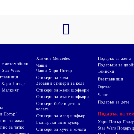
и
Хавлии Mercedes
Подарък за жена
 с автомобили
Подаръци за двой
Чаши
 Star Wars
Чаши Хари Потър
Тениски
зглавници
Стикери за кола
Възглавници
Забавни стикери за кола
 Хари Потър
Одеяла
Стикери за жени шофьори
и Малкият
Чаши
Стикери за мъже шофьори
Подарък за дете
Стикери бебе и дете в
ла
колата
Подарък на те
и Потър"
Стикери за млад шофьор
дпис за мама
Хари Потър Пода
Български авто хумор
пис за татко
Star Wars Подаръ
Стикери за куче в колата
дпис за дъщери