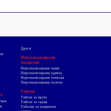
Други
ки
Персонализирани
подаръци
Персонализирани чаши
Персонализирани одеяла
Персонализирани тениски
Персонализирани пъзели
Табели
ма
Табели за врата
ръци
Табели за гараж
ци
Табелки за пощенски