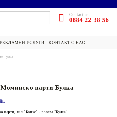
Contact us:
0884 22 38 56
РЕКЛАМНИ УСЛУГИ
КОНТАКТ С НАС
ти Булка
ЪРПИ СЪС
ПОКРИВКА СЪС
ПОДАРЪК НА ТЕМА...
СНИМКА
Хари Потър Подаръци
 Моминско парти Булка
СНИМКА
СУИЧЪР ПО ПОРЪЧКА
Star Wars Подаръци
Майнкрафт подаръци
в.
ДРУГИ
о парти, тип "Копче" - розова "Булка"