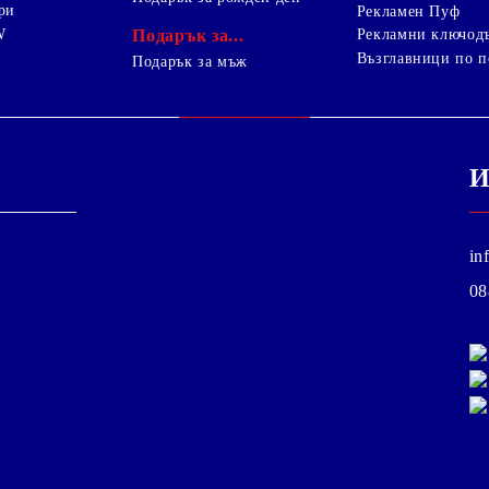
ри
Рекламен Пуф
W
Подарък за...
Рекламни ключод
Възглавници по п
i
Подарък за мъж
И
in
08