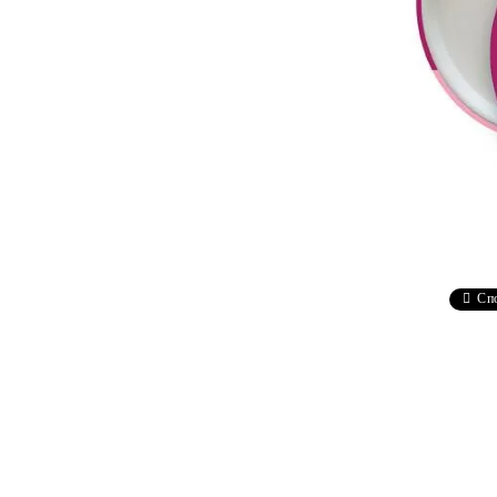
Чаши
UV печат върху предмети
Рекламни тениски
Стикери за кола
Торбички
Сублимационен печат
Рекламни стикери
Рекламни чаши
Рекламни пъзели
Рекламни ПРЕСТИЛКИ
Сп
Рекламни торбички
Рекламни Плажни кърпи
Рекламен Пуф