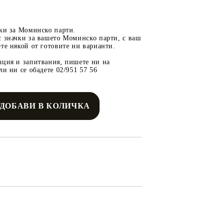
чки за Моминско парти.
с значки за вашето Моминско парти, с ваш
те някой от готовите ни варианти.
ация и запитвания, пишете ни на
ли ни се обадете 02/951 57 56