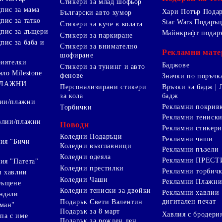
Стикери за млад шофьор
дпис за мама
Хари Потър Пода
Български авто хумор
пис за татко
Star Wars Подаръ
Стикери за куче в колата
дпис за дъщери
Майнкрафт подар
Стикери за паркиране
пис за баба и
Стикери за внимателно
Рекламни мате
шофиране
риятелки
Баджове
Стикери за тунинг и авто
яло Milestone
фенове
Значки по поръчк
ПЛАЖНИ
Персонализирани стикери
Връзки за бадж | 
за кола
бадж
лии/плажни
Рекламни покрив
Торбички
Рекламни тениск
авлии/плажни
Поводи
Рекламни стикери
Коледни Подаръци
Рекламни чаши
ия "Бичи
Коледни възглавници
Рекламни пъзели
Коледни одеяла
Рекламни ПРЕС
ия "Патета"
Коледни престилки
Рекламни торбич
и хавлии
Коледни Чаши
Рекламни Плажни
ръщене
Коледни тениски за двойки
Рекламни хавлии
ндали
дигитален печат
Подарък Свети Валентин
ман"
Подарък за 8 март
Хавлия с бродери
па с име
Подарък за рожден ден