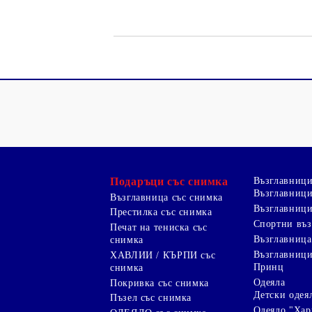
Рекламни ключодържатели
Възглавници по поръчка
Други
Подаръци със снимка
Възглавниц
Възглавници
Възглавница със снимка
Възглавници
Престилка със снимка
Спортни въ
Печат на тениска със
Възглавница
снимка
Възглавниц
ХАВЛИИ / КЪРПИ със
Принц
снимка
Одеяла
Покривка със снимка
Детски одея
Пъзел със снимка
Одеяло "Хар