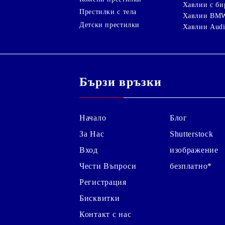
Хавлии с би
Престилки с тела
Хавлии BM
Детски престилки
Хавлии Aud
Бързи връзки
Начало
Блог
За Нас
Shutterstock
Вход
изображение
Чести Въпроси
безплатно*
Регистрация
Бисквитки
Контакт с нас