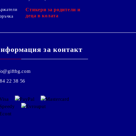
Стикери за родители и
ържатели
деца в колата
оръчка
нформация за контакт
fo@giftbg.com
84 22 38 56