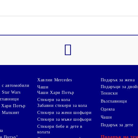
и
Хавлии Mercedes
Подарък за жена
 с автомобили
Подаръци за двой
Чаши
 Star Wars
Чаши Хари Потър
Тениски
зглавници
Стикери за кола
Възглавници
Забавни стикери за кола
 Хари Потър
Одеяла
Стикери за жени шофьори
и Малкият
Чаши
Стикери за мъже шофьори
Подарък за дете
Стикери бебе и дете в
ла
колата
Подарък на те
и Потър"