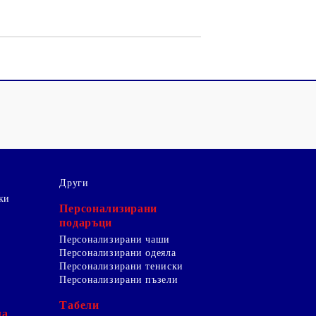
Други
ки
Персонализирани
подаръци
Персонализирани чаши
Персонализирани одеяла
Персонализирани тениски
Персонализирани пъзели
Табели
ма