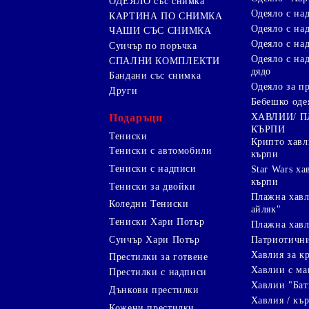
ОДЕЯЛО със снимка
Одеяло с на
КАРТИНА ПО СНИМКА
Одеяло с над
ЧАШИ СЪС СНИМКА
Одеяло с на
Суичър по поръчка
Одеяло с над
СПАЛНИ КОМПЛЕКТИ
дядо
Бандани със снимка
Одеяло за п
Други
Бебешко оде
Подаръци
ХАВЛИИ/ 
КЪРПИ
Тениски
Крипто хав
Тениски с автомобили
кърпи
Тениски с надписи
Star Wars х
кърпи
Тениски за двойки
Плажна хавл
Коледни Тениски
айляк"
Тениски Хари Потър
Плажна хавл
Суичър Хари Потър
Патриотичн
Хавлия за к
Престилки за готвене
Хавлии с ма
Престилки с надписи
Хавлии "Бат
Дънкови престилки
Хавлия / кър
Кожени престилки