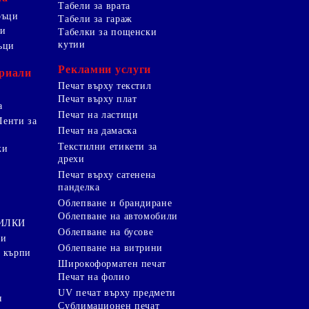
Табели за врата
ръци
Табели за гараж
ци
Табелки за пощенски
кутии
ъци
Рекламни услуги
риали
Печат върху текстил
Печат върху плат
а
Печат на ластици
Ленти за
Печат на дамаска
Текстилни етикети за
ки
дрехи
и
Печат върху сатенена
панделка
Облепване и брандиране
Облепване на автомобили
ТИЛКИ
Облепване на бусове
ки
Облепване на витрини
 кърпи
Широкоформатен печат
Печат на фолио
UV печат върху предмети
я
Сублимационен печат