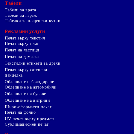
Табели
Табели за врата
Табели за гараж
Табелки за пощенски кутии
Рекламни услуги
Печат върху текстил
Печат върху плат
Печат на ластици
Печат на дамаска
Текстилни етикети за дрехи
Печат върху сатенена
панделка
Облепване и брандиране
Облепване на автомобили
Облепване на бусове
Облепване на витрини
Широкоформатен печат
Печат на фолио
UV печат върху предмети
Сублимационен печат