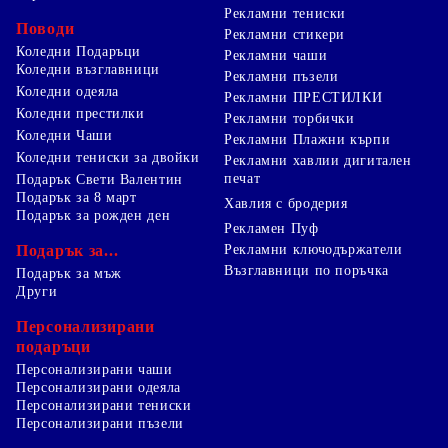
Рекламни тениски
Поводи
Рекламни стикери
Коледни Подаръци
Рекламни чаши
Коледни възглавници
Рекламни пъзели
Коледни одеяла
Рекламни ПРЕСТИЛКИ
Коледни престилки
Рекламни торбички
Коледни Чаши
Рекламни Плажни кърпи
Коледни тениски за двойки
Рекламни хавлии дигитален
печат
Подарък Свети Валентин
Подарък за 8 март
Хавлия с бродерия
Подарък за рожден ден
Рекламен Пуф
Подарък за...
Рекламни ключодържатели
Възглавници по поръчка
Подарък за мъж
Други
Персонализирани
подаръци
Персонализирани чаши
Персонализирани одеяла
Персонализирани тениски
Персонализирани пъзели