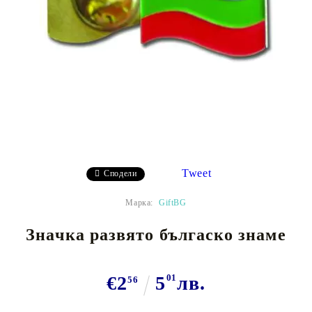
Tweet
Сподели
Марка:
GiftBG
Значка развято бългаско знаме
€2
5
01
лв.
56