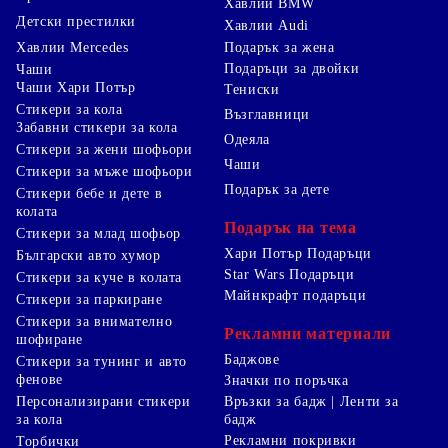
Хавлии BMW
Детски престилки
Хавлии Audi
Хавлии Mercedes
Подарък за жена
Подаръци за двойки
Чаши
Чаши Хари Потър
Тениски
Стикери за кола
Възглавници
Забавни стикери за кола
Одеяла
Стикери за жени шофьори
Чаши
Стикери за мъже шофьори
Подарък за дете
Стикери бебе и дете в
колата
Подарък на тема
Стикери за млад шофьор
Хари Потър Подаръци
Български авто хумор
Star Wars Подаръци
Стикери за куче в колата
Майнкрафт подаръци
Стикери за паркиране
Стикери за внимателно
Рекламни материали
шофиране
Баджове
Стикери за тунинг и авто
фенове
Значки по поръчка
Персонализирани стикери
Връзки за бадж | Ленти за
за кола
бадж
Рекламни покривки
Торбички