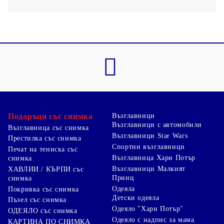
Подаръци със снимка
Възглавници
Възглавници с автомобили
Възглавница със снимка
Възглавници Star Wars
Престилка със снимка
Спортни възглавници
Печат на тениска със
Възглавница Хари Потър
снимка
Възглавници Малкият
ХАВЛИИ / КЪРПИ със
Принц
снимка
Одеяла
Покривка със снимка
Детски одеяла
Пъзел със снимка
Одеяло "Хари Потър"
ОДЕЯЛО със снимка
Одеяло с надпис за мама
КАРТИНА ПО СНИМКА