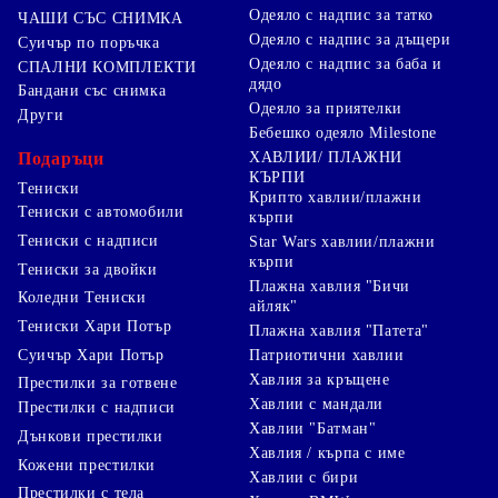
Одеяло с надпис за татко
ЧАШИ СЪС СНИМКА
Одеяло с надпис за дъщери
Суичър по поръчка
Одеяло с надпис за баба и
СПАЛНИ КОМПЛЕКТИ
дядо
Бандани със снимка
Одеяло за приятелки
Други
Бебешко одеяло Milestone
Подаръци
ХАВЛИИ/ ПЛАЖНИ
КЪРПИ
Тениски
Крипто хавлии/плажни
Тениски с автомобили
кърпи
Тениски с надписи
Star Wars хавлии/плажни
кърпи
Тениски за двойки
Плажна хавлия "Бичи
Коледни Тениски
айляк"
Тениски Хари Потър
Плажна хавлия "Патета"
Суичър Хари Потър
Патриотични хавлии
Хавлия за кръщене
Престилки за готвене
Хавлии с мандали
Престилки с надписи
Хавлии "Батман"
Дънкови престилки
Хавлия / кърпа с име
Кожени престилки
Хавлии с бири
Престилки с тела