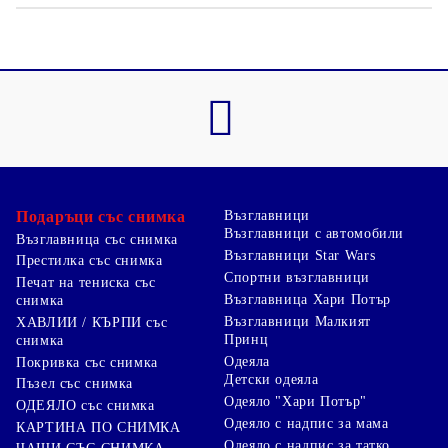
Подаръци със снимка
Възглавници
Възглавници с автомобили
Възглавница със снимка
Възглавници Star Wars
Престилка със снимка
Спортни възглавници
Печат на тениска със
Възглавница Хари Потър
снимка
Възглавници Малкият
ХАВЛИИ / КЪРПИ със
Принц
снимка
Одеяла
Покривка със снимка
Детски одеяла
Пъзел със снимка
Одеяло "Хари Потър"
ОДЕЯЛО със снимка
Одеяло с надпис за мама
КАРТИНА ПО СНИМКА
Одеяло с надпис за татко