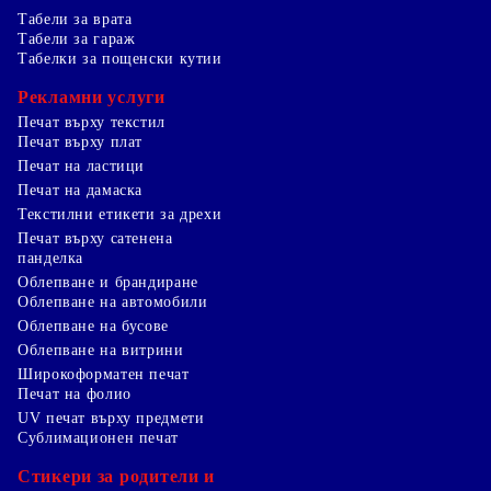
Табели за врата
Табели за гараж
Табелки за пощенски кутии
Рекламни услуги
Печат върху текстил
Печат върху плат
Печат на ластици
Печат на дамаска
Текстилни етикети за дрехи
Печат върху сатенена
панделка
Облепване и брандиране
Облепване на автомобили
Облепване на бусове
Облепване на витрини
Широкоформатен печат
Печат на фолио
UV печат върху предмети
Сублимационен печат
Стикери за родители и