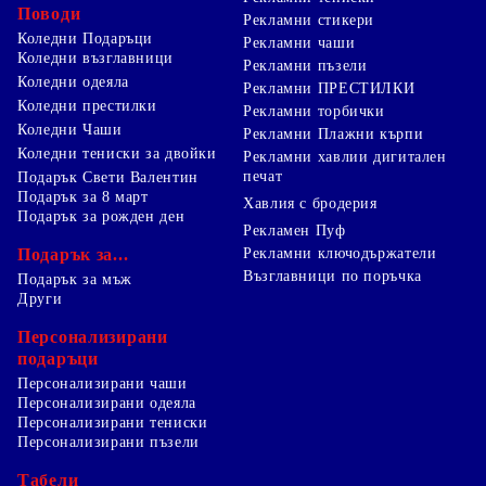
Поводи
Рекламни стикери
Коледни Подаръци
Рекламни чаши
Коледни възглавници
Рекламни пъзели
Коледни одеяла
Рекламни ПРЕСТИЛКИ
Коледни престилки
Рекламни торбички
Коледни Чаши
Рекламни Плажни кърпи
Коледни тениски за двойки
Рекламни хавлии дигитален
печат
Подарък Свети Валентин
Подарък за 8 март
Хавлия с бродерия
Подарък за рожден ден
Рекламен Пуф
Подарък за...
Рекламни ключодържатели
Възглавници по поръчка
Подарък за мъж
Други
Персонализирани
подаръци
Персонализирани чаши
Персонализирани одеяла
Персонализирани тениски
Персонализирани пъзели
Табели