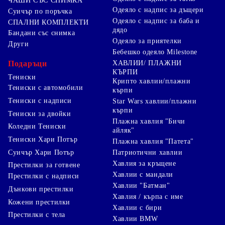
ЧАШИ СЪС СНИМКА
Одеяло с надпис за дъщери
Суичър по поръчка
Одеяло с надпис за баба и
СПАЛНИ КОМПЛЕКТИ
дядо
Бандани със снимка
Одеяло за приятелки
Други
Бебешко одеяло Milestone
Подаръци
ХАВЛИИ/ ПЛАЖНИ
КЪРПИ
Тениски
Крипто хавлии/плажни
Тениски с автомобили
кърпи
Тениски с надписи
Star Wars хавлии/плажни
кърпи
Тениски за двойки
Плажна хавлия "Бичи
Коледни Тениски
айляк"
Тениски Хари Потър
Плажна хавлия "Патета"
Суичър Хари Потър
Патриотични хавлии
Хавлия за кръщене
Престилки за готвене
Хавлии с мандали
Престилки с надписи
Хавлии "Батман"
Дънкови престилки
Хавлия / кърпа с име
Кожени престилки
Хавлии с бири
Престилки с тела
Хавлии BMW