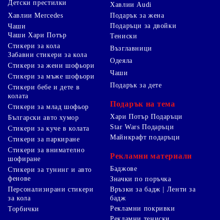
Детски престилки
Хавлии Audi
Хавлии Mercedes
Подарък за жена
Подаръци за двойки
Чаши
Чаши Хари Потър
Тениски
Стикери за кола
Възглавници
Забавни стикери за кола
Одеяла
Стикери за жени шофьори
Чаши
Стикери за мъже шофьори
Подарък за дете
Стикери бебе и дете в
колата
Подарък на тема
Стикери за млад шофьор
Хари Потър Подаръци
Български авто хумор
Star Wars Подаръци
Стикери за куче в колата
Майнкрафт подаръци
Стикери за паркиране
Стикери за внимателно
Рекламни материали
шофиране
Баджове
Стикери за тунинг и авто
фенове
Значки по поръчка
Персонализирани стикери
Връзки за бадж | Ленти за
за кола
бадж
Рекламни покривки
Торбички
Рекламни тениски