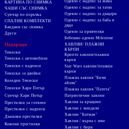
Одеяло с надпис за мама
КАРТИНА ПО СНИМКА
Одеяло с надпис за татко
ЧАШИ СЪС СНИМКА
Одеяло с надпис за дъщери
Суичър по поръчка
Одеяло с надпис за баба и
СПАЛНИ КОМПЛЕКТИ
дядо
Бандани със снимка
Одеяло за приятелки
Други
Бебешко одеяло Milestone
Подаръци
ХАВЛИИ/ ПЛАЖНИ
КЪРПИ
Тениски
Крипто хавлии/плажни
Тениски с автомобили
кърпи
Тениски с надписи
Star Wars хавлии/плажни
кърпи
Тениски за двойки
Плажна хавлия "Бичи
Коледни Тениски
айляк"
Тениски Хари Потър
Плажна хавлия "Патета"
Суичър Хари Потър
Патриотични хавлии
Хавлия за кръщене
Престилки за готвене
Хавлии с мандали
Престилки с надписи
Хавлии "Батман"
Дънкови престилки
Хавлия / кърпа с име
Кожени престилки
Хавлии с бири