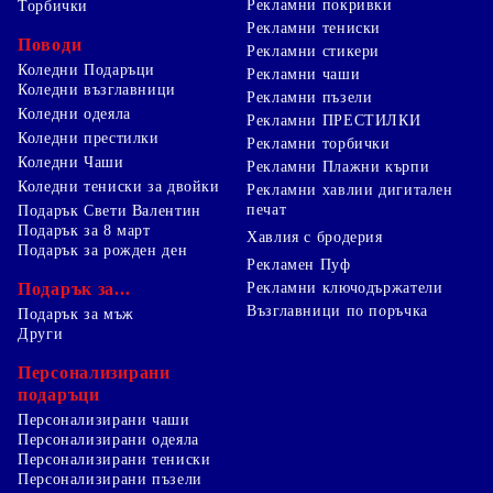
Рекламни покривки
Торбички
Рекламни тениски
Поводи
Рекламни стикери
Коледни Подаръци
Рекламни чаши
Коледни възглавници
Рекламни пъзели
Коледни одеяла
Рекламни ПРЕСТИЛКИ
Коледни престилки
Рекламни торбички
Коледни Чаши
Рекламни Плажни кърпи
Коледни тениски за двойки
Рекламни хавлии дигитален
печат
Подарък Свети Валентин
Подарък за 8 март
Хавлия с бродерия
Подарък за рожден ден
Рекламен Пуф
Подарък за...
Рекламни ключодържатели
Възглавници по поръчка
Подарък за мъж
Други
Персонализирани
подаръци
Персонализирани чаши
Персонализирани одеяла
Персонализирани тениски
Персонализирани пъзели