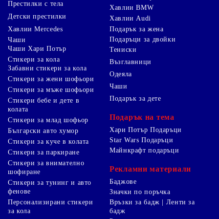
Престилки с тела
Хавлии BMW
Детски престилки
Хавлии Audi
Хавлии Mercedes
Подарък за жена
Подаръци за двойки
Чаши
Чаши Хари Потър
Тениски
Стикери за кола
Възглавници
Забавни стикери за кола
Одеяла
Стикери за жени шофьори
Чаши
Стикери за мъже шофьори
Подарък за дете
Стикери бебе и дете в
колата
Подарък на тема
Стикери за млад шофьор
Хари Потър Подаръци
Български авто хумор
Star Wars Подаръци
Стикери за куче в колата
Майнкрафт подаръци
Стикери за паркиране
Стикери за внимателно
Рекламни материали
шофиране
Баджове
Стикери за тунинг и авто
фенове
Значки по поръчка
Персонализирани стикери
Връзки за бадж | Ленти за
за кола
бадж