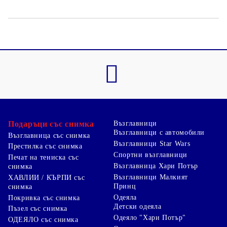
Подаръци със снимка
Възглавници
Възглавници с автомобили
Възглавница със снимка
Възглавници Star Wars
Престилка със снимка
Спортни възглавници
Печат на тениска със
Възглавница Хари Потър
снимка
Възглавници Малкият
ХАВЛИИ / КЪРПИ със
Принц
снимка
Одеяла
Покривка със снимка
Детски одеяла
Пъзел със снимка
Одеяло "Хари Потър"
ОДЕЯЛО със снимка