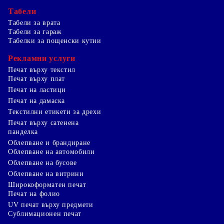
Табели
Табели за врата
Табели за гараж
Табелки за пощенски кутии
Рекламни услуги
Печат върху текстил
Печат върху плат
Печат на ластици
Печат на дамаска
Текстилни етикети за дрехи
Печат върху сатенена
панделка
Облепване и брандиране
Облепване на автомобили
Облепване на бусове
Облепване на витрини
Широкоформатен печат
Печат на фолио
UV печат върху предмети
Сублимационен печат