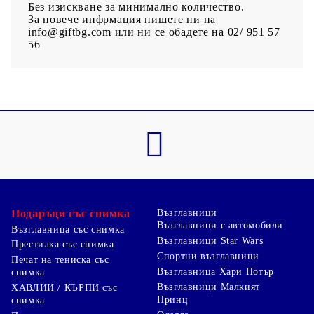
Без изискване за минимално количество.
За повече инфрмация пишете ни на
info@giftbg.com или ни се обадете на 02/ 951 57
56
Подаръци със снимка
Възглавници
Възглавници с автомобили
Възглавница със снимка
Възглавници Star Wars
Престилка със снимка
Спортни възглавници
Печат на тениска със
Възглавница Хари Потър
снимка
Възглавници Малкият
ХАВЛИИ / КЪРПИ със
Принц
снимка