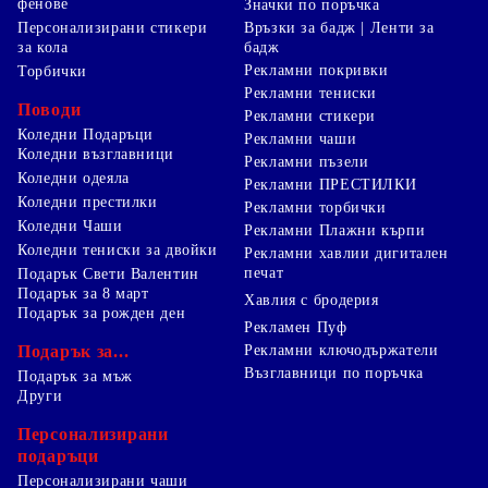
фенове
Значки по поръчка
Персонализирани стикери
Връзки за бадж | Ленти за
за кола
бадж
Рекламни покривки
Торбички
Рекламни тениски
Поводи
Рекламни стикери
Коледни Подаръци
Рекламни чаши
Коледни възглавници
Рекламни пъзели
Коледни одеяла
Рекламни ПРЕСТИЛКИ
Коледни престилки
Рекламни торбички
Коледни Чаши
Рекламни Плажни кърпи
Коледни тениски за двойки
Рекламни хавлии дигитален
печат
Подарък Свети Валентин
Подарък за 8 март
Хавлия с бродерия
Подарък за рожден ден
Рекламен Пуф
Подарък за...
Рекламни ключодържатели
Възглавници по поръчка
Подарък за мъж
Други
Персонализирани
подаръци
Персонализирани чаши