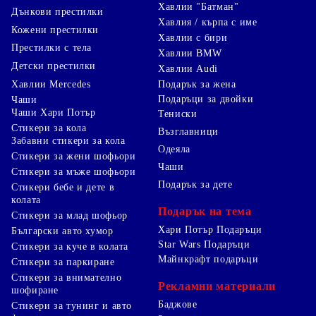
Хавлии "Батман"
Дънкови престилки
Хавлия / кърпа с име
Кожени престилки
Хавлии с бири
Престилки с тела
Хавлии BMW
Детски престилки
Хавлии Audi
Хавлии Mercedes
Подарък за жена
Подаръци за двойки
Чаши
Чаши Хари Потър
Тениски
Стикери за кола
Възглавници
Забавни стикери за кола
Одеяла
Стикери за жени шофьори
Чаши
Стикери за мъже шофьори
Подарък за дете
Стикери бебе и дете в
колата
Подарък на тема
Стикери за млад шофьор
Хари Потър Подаръци
Български авто хумор
Star Wars Подаръци
Стикери за куче в колата
Майнкрафт подаръци
Стикери за паркиране
Стикери за внимателно
Рекламни материали
шофиране
Баджове
Стикери за тунинг и авто