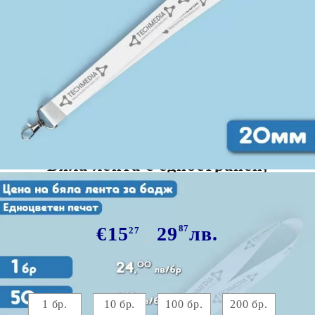
Tweet
Сподели
Марка:
GiftBG
Бяла лента с едностранен,
едноцветен печат
€15
29
87
лв.
27
Цена на бяла лента с едностранен, едноцветен печат, с
капса:
1 бр.
10 бр.
100 бр.
200 бр.