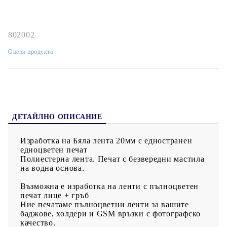
100бр. - 1,90лв.бр. без ДДС
200бр. - 1,80лв./бр. без ДДС
802002
400бр. - 1,60лв./бр. без ДДС
Оцени продукта
Предлагаме изработка на ленти за бадж с ваше фирмено лого
и връзки за GSM по ваш дизайн.
Изработваме лентите по дизайн на клиента с широчина - 10,
15, 20, 25 и 30мм
ДЕТАЙЛНО ОПИСАНИЕ
Изработка на Бяла лента 20мм с едностранен
едноцветен печат
Полиестерна лента. Печат с безвередни мастила
на водна основа.
Възможна е изработка на ленти с пълноцветен
печат лице + гръб
Ние печатаме пълноцветни ленти за вашите
баджове, холдери и GSМ връзки с фотографско
качество.