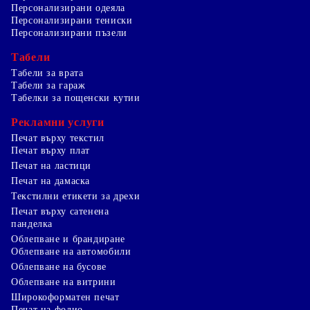
Персонализирани одеяла
Персонализирани тениски
Персонализирани пъзели
Табели
Табели за врата
Табели за гараж
Табелки за пощенски кутии
Рекламни услуги
Печат върху текстил
Печат върху плат
Печат на ластици
Печат на дамаска
Текстилни етикети за дрехи
Печат върху сатенена
панделка
Облепване и брандиране
Облепване на автомобили
Облепване на бусове
Облепване на витрини
Широкоформатен печат
Печат на фолио