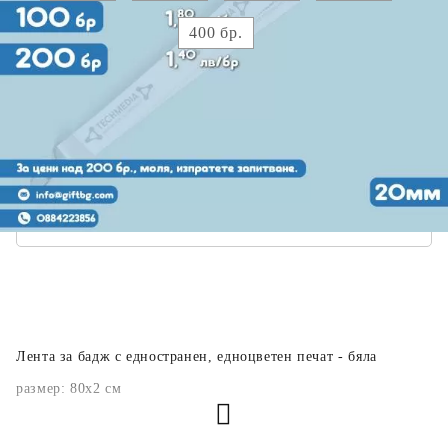
400 бр.
Прикачете файл :
*
Коментар към продукта:
.
Лента за бадж с едностранен, едноцветен печат - бяла
размер: 80х2 см
50бр. - 2,20лв./бр. без ДДС