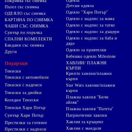
Одеяла
Покривка със снимка
Детски одеяла
Пъзел със снимка
Одеяло "Хари Потър"
ОДЕЯЛО със снимка
Одеяло с надпис за мама
КАРТИНА ПО СНИМКА
Одеяло с надпис за татко
ЧАШИ СЪС СНИМКА
Одеяло с надпис за дъщери
Суичър по поръчка
Одеяло с надпис за баба и
СПАЛНИ КОМПЛЕКТИ
дядо
Бандани със снимка
Одеяло за приятелки
Други
Бебешко одеяло Milestone
Подаръци
ХАВЛИИ/ ПЛАЖНИ
КЪРПИ
Тениски
Крипто хавлии/плажни
Тениски с автомобили
кърпи
Тениски с надписи
Star Wars хавлии/плажни
кърпи
Тениски за двойки
Плажна хавлия "Бичи
Коледни Тениски
айляк"
Тениски Хари Потър
Плажна хавлия "Патета"
Суичър Хари Потър
Патриотични хавлии
Хавлия за кръщене
Престилки за готвене
Хавлии с мандали
Престилки с надписи