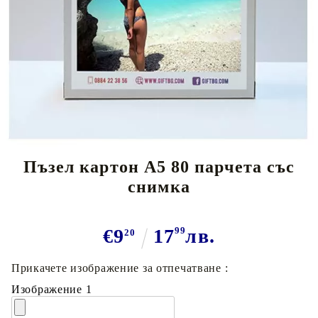
Tweet
Сподели
Марка:
GiftBG
Пъзел картон А5 80 парчета със
снимка
€9
17
99
лв.
20
Прикачете изображение за отпечатване :
Изображение 1