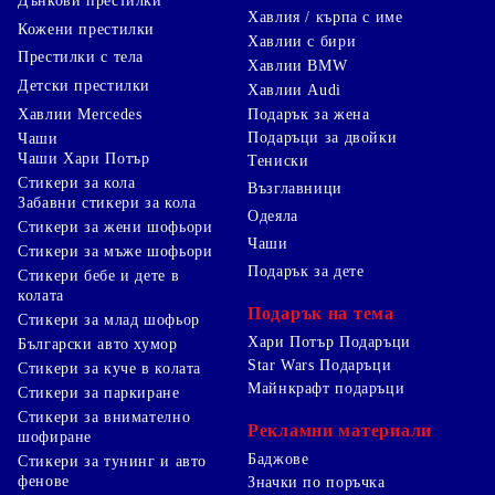
Дънкови престилки
Хавлия / кърпа с име
Кожени престилки
Хавлии с бири
Престилки с тела
Хавлии BMW
Детски престилки
Хавлии Audi
Хавлии Mercedes
Подарък за жена
Подаръци за двойки
Чаши
Чаши Хари Потър
Тениски
Стикери за кола
Възглавници
Забавни стикери за кола
Одеяла
Стикери за жени шофьори
Чаши
Стикери за мъже шофьори
Подарък за дете
Стикери бебе и дете в
колата
Подарък на тема
Стикери за млад шофьор
Хари Потър Подаръци
Български авто хумор
Star Wars Подаръци
Стикери за куче в колата
Майнкрафт подаръци
Стикери за паркиране
Стикери за внимателно
Рекламни материали
шофиране
Баджове
Стикери за тунинг и авто
фенове
Значки по поръчка