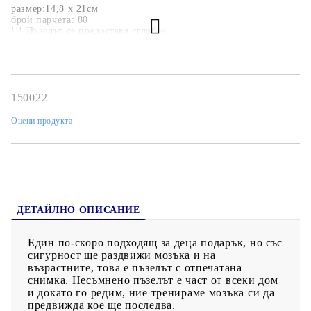
размер:14,8 x 21см
брой парчета: 80
!!! Пъзелът се предоставя сглобен
Към пъзела може да поръчате допълнителна кутия с размери
13х11,5х3см, с изображение на поръчаният от вас пъзел, на
цена 5.00 лв.
Опция разглобяване + 3лв.
150022
Оцени продукта
ДЕТАЙЛНО ОПИСАНИЕ
Един по-скоро подходящ за деца подарък, но със
сигурност ще раздвижи мозъка и на
възрастните, това е пъзелът с отпечатана
снимка. Несъмнено пъзелът е част от всеки дом
и докато го редим, ние тренираме мозъка си да
предвижда кое ще последва.