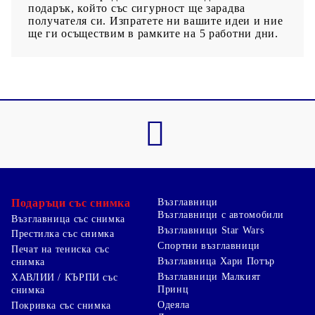
подарък, който със сигурност ще зарадва
получателя си. Изпратете ни вашите идеи и ние
ще ги осъществим в рамките на 5 работни дни.
Подаръци със снимка
Възглавници
Възглавници с автомобили
Възглавница със снимка
Възглавници Star Wars
Престилка със снимка
Спортни възглавници
Печат на тениска със
Възглавница Хари Потър
снимка
Възглавници Малкият
ХАВЛИИ / КЪРПИ със
Принц
снимка
Одеяла
Покривка със снимка