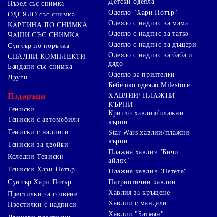
Детски одеяла
Пъзел със снимка
Одеяло "Хари Потър"
ОДЕЯЛО със снимка
Одеяло с надпис за мама
КАРТИНА ПО СНИМКА
Одеяло с надпис за татко
ЧАШИ СЪС СНИМКА
Одеяло с надпис за дъщери
Суичър по поръчка
Одеяло с надпис за баба и
СПАЛНИ КОМПЛЕКТИ
дядо
Бандани със снимка
Одеяло за приятелки
Други
Бебешко одеяло Milestone
Подаръци
ХАВЛИИ/ ПЛАЖНИ
КЪРПИ
Тениски
Крипто хавлии/плажни
Тениски с автомобили
кърпи
Тениски с надписи
Star Wars хавлии/плажни
кърпи
Тениски за двойки
Плажна хавлия "Бичи
Коледни Тениски
айляк"
Тениски Хари Потър
Плажна хавлия "Патета"
Суичър Хари Потър
Патриотични хавлии
Хавлия за кръщене
Престилки за готвене
Хавлии с мандали
Престилки с надписи
Хавлии "Батман"