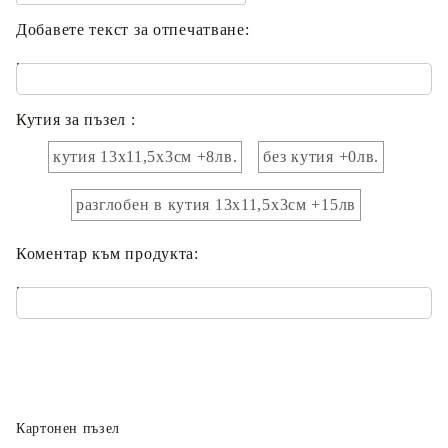
Добавете текст за отпечатване:
.
Кутия за пъзел :
кутия 13х11,5х3см +8лв.
без кутия +0лв.
разглобен в кутия 13х11,5х3см +15лв
Коментар към продукта:
.
Картонен пъзел