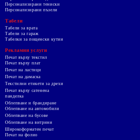
Персонализирани тениски
Персонализирани пъзели
Табели
Табели за врата
Табели за гараж
Табелки за пощенски кутии
Рекламни услуги
Печат върху текстил
Печат върху плат
Печат на ластици
Печат на дамаска
Текстилни етикети за дрехи
Печат върху сатенена
панделка
Облепване и брандиране
Облепване на автомобили
Облепване на бусове
Облепване на витрини
Широкоформатен печат
Печат на фолио