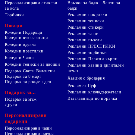
Персонализирани стикери
Връзки за бадж | Ленти за
за кола
бадж
Рекламни покривки
Торбички
Рекламни тениски
Поводи
Рекламни стикери
Коледни Подаръци
Рекламни чаши
Коледни възглавници
Рекламни пъзели
Коледни одеяла
Рекламни ПРЕСТИЛКИ
Коледни престилки
Рекламни торбички
Коледни Чаши
Рекламни Плажни кърпи
Коледни тениски за двойки
Рекламни хавлии дигитален
печат
Подарък Свети Валентин
Подарък за 8 март
Хавлия с бродерия
Подарък за рожден ден
Рекламен Пуф
Подарък за...
Рекламни ключодържатели
Възглавници по поръчка
Подарък за мъж
Други
Персонализирани
подаръци
Персонализирани чаши
Персонализирани одеяла