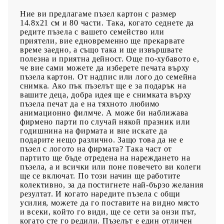
Ние ви предлагаме пъзел картон с размер
14.8х21 см и 80 части. Така, когато седнете да
редите пъзела с вашето семейство или
приятели, вие едновременно ще прекарвате
време заедно, а също така и ще извършвате
полезна и приятна дейност. Още по-хубавото е,
че вие сами можете да изберете печата върху
пъзела картон. От надпис или лого до семейна
снимка. Ако пък пъзелът ще е за подарък на
вашите деца, добра идея ще е снимката върху
пъзела печат да е на тяхното любимо
анимационно филмче. А може би наближава
фирмено парти по случай някой празник или
годишнина на фирмата и вие искате да
подарите нещо различно. Защо това да не е
пъзел с логото на фирмата? Така част от
партито ще бъде отредена на нареждането на
пъзела, а и всички или поне повечето ви колеги
ще се включат. По този начин ще работите
колективно, за да постигнете най-бързо желания
резултат. И когато наредите пъзела с общи
усилия, можете да го поставите на видно място
и всеки, който го види, ще се сети за онзи път,
когато сте го редили. Пъзелът е един отличен