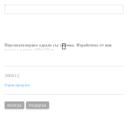
.
Персонализирано одеало със снимка. Изработено от мек
полар с размер 100х150см.
300012
Оцени продукта
коледа
подарък