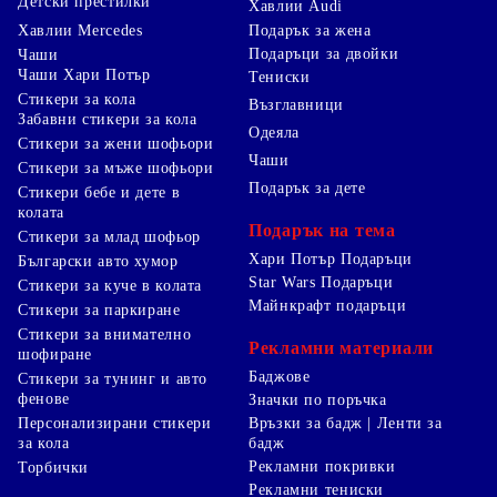
Детски престилки
Хавлии Audi
Хавлии Mercedes
Подарък за жена
Подаръци за двойки
Чаши
Чаши Хари Потър
Тениски
Стикери за кола
Възглавници
Забавни стикери за кола
Одеяла
Стикери за жени шофьори
Чаши
Стикери за мъже шофьори
Подарък за дете
Стикери бебе и дете в
колата
Подарък на тема
Стикери за млад шофьор
Хари Потър Подаръци
Български авто хумор
Star Wars Подаръци
Стикери за куче в колата
Майнкрафт подаръци
Стикери за паркиране
Стикери за внимателно
Рекламни материали
шофиране
Баджове
Стикери за тунинг и авто
фенове
Значки по поръчка
Персонализирани стикери
Връзки за бадж | Ленти за
за кола
бадж
Рекламни покривки
Торбички
Рекламни тениски