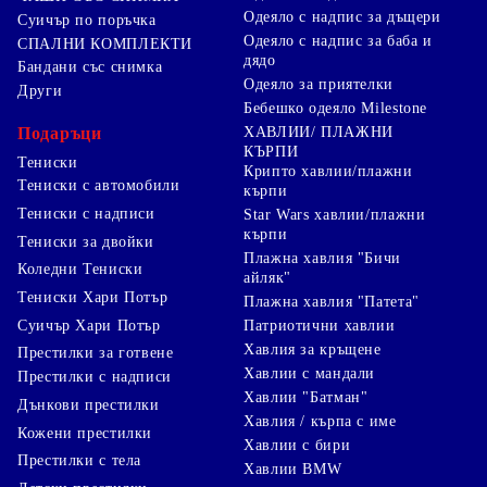
Одеяло с надпис за дъщери
Суичър по поръчка
Одеяло с надпис за баба и
СПАЛНИ КОМПЛЕКТИ
дядо
Бандани със снимка
Одеяло за приятелки
Други
Бебешко одеяло Milestone
Подаръци
ХАВЛИИ/ ПЛАЖНИ
КЪРПИ
Тениски
Крипто хавлии/плажни
Тениски с автомобили
кърпи
Тениски с надписи
Star Wars хавлии/плажни
кърпи
Тениски за двойки
Плажна хавлия "Бичи
Коледни Тениски
айляк"
Тениски Хари Потър
Плажна хавлия "Патета"
Суичър Хари Потър
Патриотични хавлии
Хавлия за кръщене
Престилки за готвене
Хавлии с мандали
Престилки с надписи
Хавлии "Батман"
Дънкови престилки
Хавлия / кърпа с име
Кожени престилки
Хавлии с бири
Престилки с тела
Хавлии BMW