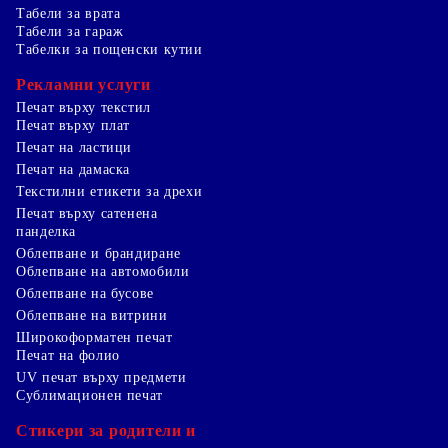
Табели за врата
Табели за гараж
Табелки за пощенски кутии
Рекламни услуги
Печат върху текстил
Печат върху плат
Печат на ластици
Печат на дамаска
Текстилни етикети за дрехи
Печат върху сатенена
панделка
Облепване и брандиране
Облепване на автомобили
Облепване на бусове
Облепване на витрини
Широкоформатен печат
Печат на фолио
UV печат върху предмети
Сублимационен печат
Стикери за родители и