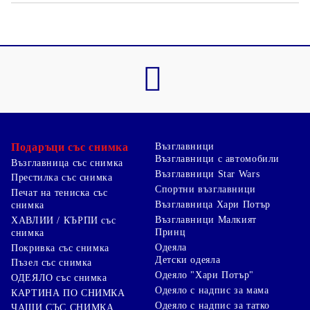
Подаръци със снимка
Възглавници
Възглавници с автомобили
Възглавница със снимка
Възглавници Star Wars
Престилка със снимка
Спортни възглавници
Печат на тениска със
Възглавница Хари Потър
снимка
Възглавници Малкият
ХАВЛИИ / КЪРПИ със
Принц
снимка
Одеяла
Покривка със снимка
Детски одеяла
Пъзел със снимка
Одеяло "Хари Потър"
ОДЕЯЛО със снимка
Одеяло с надпис за мама
КАРТИНА ПО СНИМКА
Одеяло с надпис за татко
ЧАШИ СЪС СНИМКА