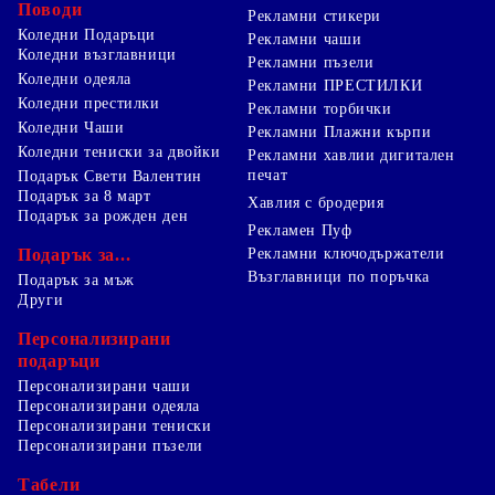
Поводи
Рекламни стикери
Коледни Подаръци
Рекламни чаши
Коледни възглавници
Рекламни пъзели
Коледни одеяла
Рекламни ПРЕСТИЛКИ
Коледни престилки
Рекламни торбички
Коледни Чаши
Рекламни Плажни кърпи
Коледни тениски за двойки
Рекламни хавлии дигитален
печат
Подарък Свети Валентин
Подарък за 8 март
Хавлия с бродерия
Подарък за рожден ден
Рекламен Пуф
Подарък за...
Рекламни ключодържатели
Възглавници по поръчка
Подарък за мъж
Други
Персонализирани
подаръци
Персонализирани чаши
Персонализирани одеяла
Персонализирани тениски
Персонализирани пъзели
Табели