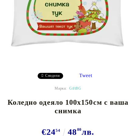
Tweet
Сподели
Марка:
GiftBG
Коледно одеяло 100х150см с ваша
снимка
€24
48
00
лв.
54