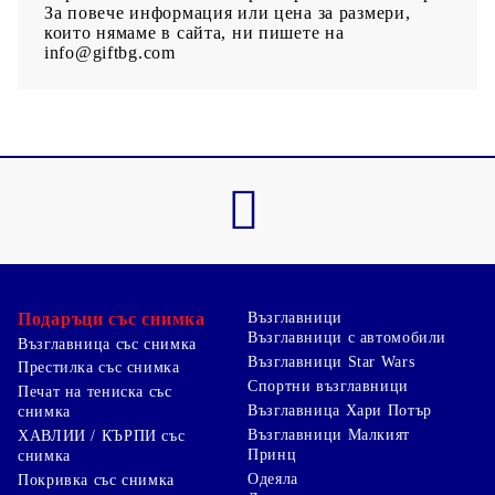
За повече информация или цена за размери,
които нямаме в сайта, ни пишете на
info@giftbg.com
Подаръци със снимка
Възглавници
Възглавници с автомобили
Възглавница със снимка
Възглавници Star Wars
Престилка със снимка
Спортни възглавници
Печат на тениска със
Възглавница Хари Потър
снимка
Възглавници Малкият
ХАВЛИИ / КЪРПИ със
Принц
снимка
Одеяла
Покривка със снимка