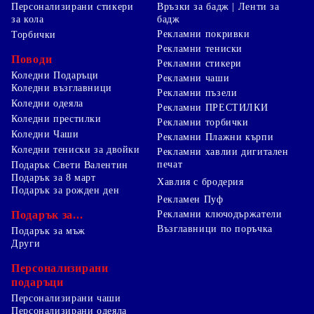
Персонализирани стикери
Връзки за бадж | Ленти за
за кола
бадж
Рекламни покривки
Торбички
Рекламни тениски
Поводи
Рекламни стикери
Коледни Подаръци
Рекламни чаши
Коледни възглавници
Рекламни пъзели
Коледни одеяла
Рекламни ПРЕСТИЛКИ
Коледни престилки
Рекламни торбички
Коледни Чаши
Рекламни Плажни кърпи
Коледни тениски за двойки
Рекламни хавлии дигитален
печат
Подарък Свети Валентин
Подарък за 8 март
Хавлия с бродерия
Подарък за рожден ден
Рекламен Пуф
Подарък за...
Рекламни ключодържатели
Възглавници по поръчка
Подарък за мъж
Други
Персонализирани
подаръци
Персонализирани чаши
Персонализирани одеяла