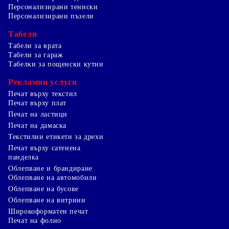
Персонализирани тениски
Персонализирани пъзели
Табели
Табели за врата
Табели за гараж
Табелки за пощенски кутии
Рекламни услуги
Печат върху текстил
Печат върху плат
Печат на ластици
Печат на дамаска
Текстилни етикети за дрехи
Печат върху сатенена
панделка
Облепване и брандиране
Облепване на автомобили
Облепване на бусове
Облепване на витрини
Широкоформатен печат
Печат на фолио