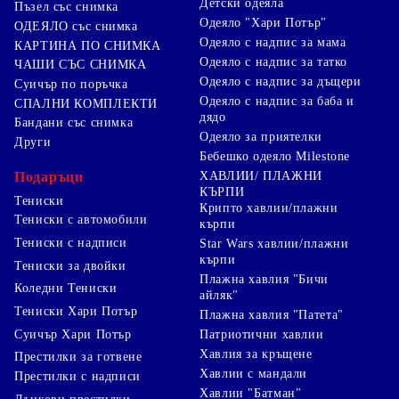
Детски одеяла
Пъзел със снимка
Одеяло "Хари Потър"
ОДЕЯЛО със снимка
Одеяло с надпис за мама
КАРТИНА ПО СНИМКА
Одеяло с надпис за татко
ЧАШИ СЪС СНИМКА
Одеяло с надпис за дъщери
Суичър по поръчка
Одеяло с надпис за баба и
СПАЛНИ КОМПЛЕКТИ
дядо
Бандани със снимка
Одеяло за приятелки
Други
Бебешко одеяло Milestone
Подаръци
ХАВЛИИ/ ПЛАЖНИ
КЪРПИ
Тениски
Крипто хавлии/плажни
Тениски с автомобили
кърпи
Тениски с надписи
Star Wars хавлии/плажни
кърпи
Тениски за двойки
Плажна хавлия "Бичи
Коледни Тениски
айляк"
Тениски Хари Потър
Плажна хавлия "Патета"
Суичър Хари Потър
Патриотични хавлии
Хавлия за кръщене
Престилки за готвене
Хавлии с мандали
Престилки с надписи
Хавлии "Батман"