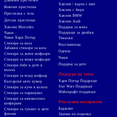
Дънкови престилки
Хавлия / кърпа с име
Кожени престилки
Хавлии с бири
Престилки с тела
Хавлии BMW
Детски престилки
Хавлии Audi
Хавлии Mercedes
Подарък за жена
Подаръци за двойки
Чаши
Чаши Хари Потър
Тениски
Стикери за кола
Възглавници
Забавни стикери за кола
Одеяла
Стикери за жени шофьори
Чаши
Стикери за мъже шофьори
Подарък за дете
Стикери бебе и дете в
колата
Подарък на тема
Стикери за млад шофьор
Хари Потър Подаръци
Български авто хумор
Star Wars Подаръци
Стикери за куче в колата
Майнкрафт подаръци
Стикери за паркиране
Стикери за внимателно
Рекламни материали
шофиране
Баджове
Стикери за тунинг и авто
фенове
Значки по поръчка