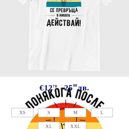
Tweet
Сподели
Марка:
GiftBG
Тениска - Действай!
€12
25
00
лв.
78
Размер:
Таблица с размери
XS
S
M
L
XL
XXL