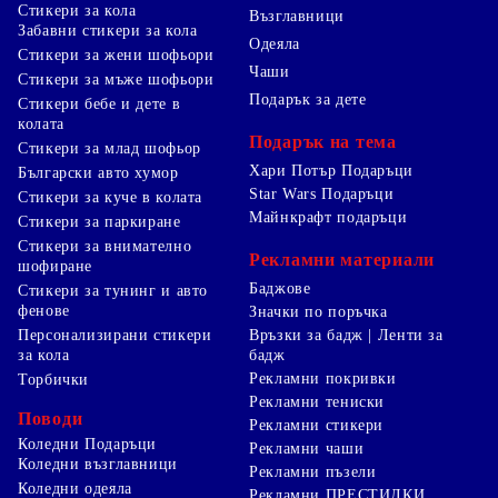
Стикери за кола
Възглавници
Забавни стикери за кола
Одеяла
Стикери за жени шофьори
Чаши
Стикери за мъже шофьори
Подарък за дете
Стикери бебе и дете в
колата
Подарък на тема
Стикери за млад шофьор
Хари Потър Подаръци
Български авто хумор
Star Wars Подаръци
Стикери за куче в колата
Майнкрафт подаръци
Стикери за паркиране
Стикери за внимателно
Рекламни материали
шофиране
Баджове
Стикери за тунинг и авто
фенове
Значки по поръчка
Персонализирани стикери
Връзки за бадж | Ленти за
за кола
бадж
Рекламни покривки
Торбички
Рекламни тениски
Поводи
Рекламни стикери
Коледни Подаръци
Рекламни чаши
Коледни възглавници
Рекламни пъзели
Коледни одеяла
Рекламни ПРЕСТИЛКИ