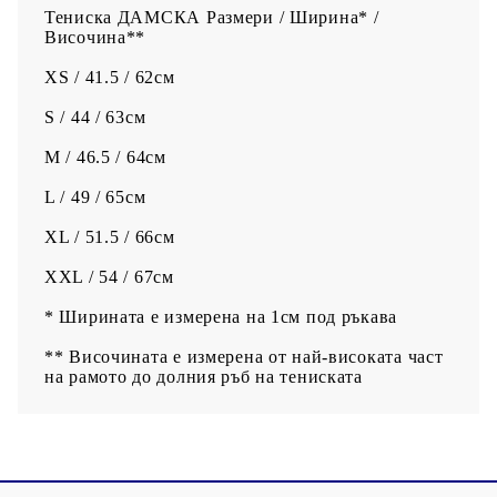
Тениска ДАМСКА Размери / Ширина* /
Височина**
XS / 41.5 / 62см
S / 44 / 63см
M / 46.5 / 64см
L / 49 / 65см
XL / 51.5 / 66см
XXL / 54 / 67см
* Ширината е измерена на 1см под ръкава
** Височината е измерена от най-високата част
на рамото до долния ръб на тениската