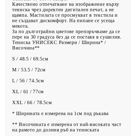
Качествено отпечатване на изображение върху
тениска чрез директен дигитален печат, а не
щампа. Мастилата се просмукват в текстила и
не създават дискомфорт. На пипане се усеща
мекота.
За по дълготрайни цветове препоръчваме да се
пере на 30 градуса без да се поставя в сушилня.
Тениска УНИСЕКС Размери / Ширина* /
Височина**
S / 48.5 / 69.5см
M / 53.5 / 72см
L / 56 / 74.5см
XL / 61 / 77см
XXL / 66 / 78.5см
* Ширината е измерена на 1см под ръкава
** Височината е измерена от най-високата част
на рамото до долния ръб на тениската