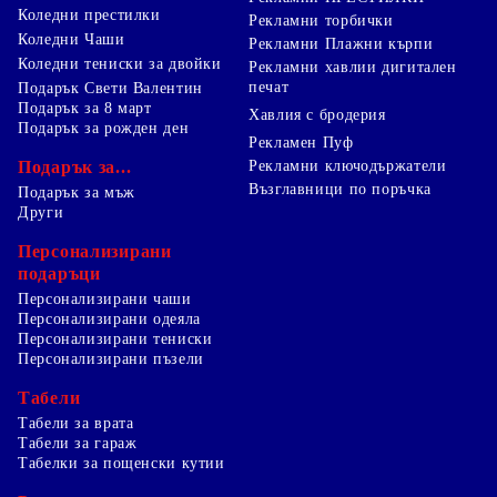
Коледни престилки
Рекламни торбички
Коледни Чаши
Рекламни Плажни кърпи
Коледни тениски за двойки
Рекламни хавлии дигитален
печат
Подарък Свети Валентин
Подарък за 8 март
Хавлия с бродерия
Подарък за рожден ден
Рекламен Пуф
Подарък за...
Рекламни ключодържатели
Възглавници по поръчка
Подарък за мъж
Други
Персонализирани
подаръци
Персонализирани чаши
Персонализирани одеяла
Персонализирани тениски
Персонализирани пъзели
Табели
Табели за врата
Табели за гараж
Табелки за пощенски кутии