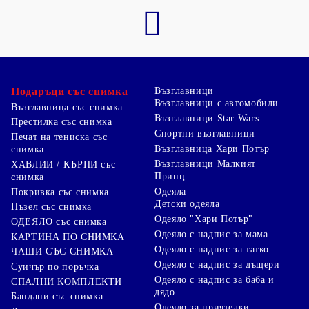
Подаръци със снимка
Възглавници
Възглавници с автомобили
Възглавница със снимка
Възглавници Star Wars
Престилка със снимка
Спортни възглавници
Печат на тениска със
Възглавница Хари Потър
снимка
Възглавници Малкият
ХАВЛИИ / КЪРПИ със
Принц
снимка
Одеяла
Покривка със снимка
Детски одеяла
Пъзел със снимка
Одеяло "Хари Потър"
ОДЕЯЛО със снимка
Одеяло с надпис за мама
КАРТИНА ПО СНИМКА
Одеяло с надпис за татко
ЧАШИ СЪС СНИМКА
Одеяло с надпис за дъщери
Суичър по поръчка
Одеяло с надпис за баба и
СПАЛНИ КОМПЛЕКТИ
дядо
Бандани със снимка
Одеяло за приятелки