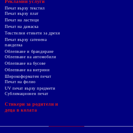
Рекламни услуги
Печат върху текстил
Печат върху плат
Печат на ластици
Печат на дамаска
Текстилни етикети за дрехи
Печат върху сатенена
панделка
Облепване и брандиране
Облепване на автомобили
Облепване на бусове
Облепване на витрини
Широкоформатен печат
Печат на фолио
UV печат върху предмети
Сублимационен печат
Стикери за родители и
деца в колата