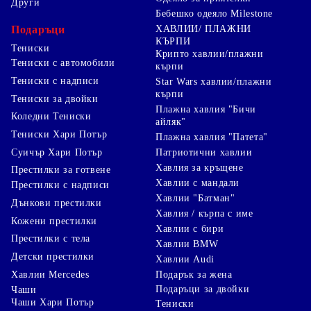
Други
Бебешко одеяло Milestone
Подаръци
ХАВЛИИ/ ПЛАЖНИ
КЪРПИ
Тениски
Крипто хавлии/плажни
Тениски с автомобили
кърпи
Тениски с надписи
Star Wars хавлии/плажни
кърпи
Тениски за двойки
Плажна хавлия "Бичи
Коледни Тениски
айляк"
Тениски Хари Потър
Плажна хавлия "Патета"
Суичър Хари Потър
Патриотични хавлии
Хавлия за кръщене
Престилки за готвене
Хавлии с мандали
Престилки с надписи
Хавлии "Батман"
Дънкови престилки
Хавлия / кърпа с име
Кожени престилки
Хавлии с бири
Престилки с тела
Хавлии BMW
Детски престилки
Хавлии Audi
Хавлии Mercedes
Подарък за жена
Подаръци за двойки
Чаши
Чаши Хари Потър
Тениски