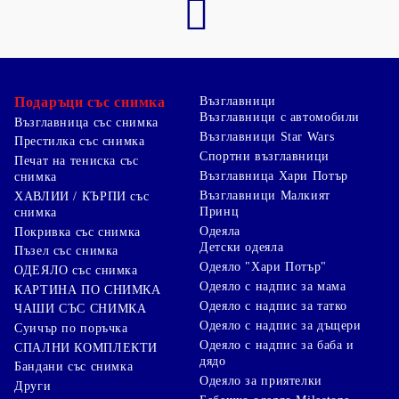
Подаръци със снимка
Възглавници
Възглавници с автомобили
Възглавница със снимка
Възглавници Star Wars
Престилка със снимка
Спортни възглавници
Печат на тениска със
Възглавница Хари Потър
снимка
Възглавници Малкият
ХАВЛИИ / КЪРПИ със
Принц
снимка
Одеяла
Покривка със снимка
Детски одеяла
Пъзел със снимка
Одеяло "Хари Потър"
ОДЕЯЛО със снимка
Одеяло с надпис за мама
КАРТИНА ПО СНИМКА
Одеяло с надпис за татко
ЧАШИ СЪС СНИМКА
Одеяло с надпис за дъщери
Суичър по поръчка
Одеяло с надпис за баба и
СПАЛНИ КОМПЛЕКТИ
дядо
Бандани със снимка
Одеяло за приятелки
Други