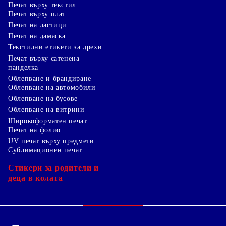
Печат върху текстил
Печат върху плат
Печат на ластици
Печат на дамаска
Текстилни етикети за дрехи
Печат върху сатенена
панделка
Облепване и брандиране
Облепване на автомобили
Облепване на бусове
Облепване на витрини
Широкоформатен печат
Печат на фолио
UV печат върху предмети
Сублимационен печат
Стикери за родители и
деца в колата