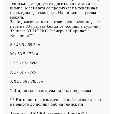
тениска чрез директен дигитален печат, а не
щампа. Мастилата се просмукват в текстила и
не създават дискомфорт. На пипане се усеща
мекота.
За по дълготрайни цветове препоръчваме да се
пере на 30 градуса без да се поставя в сушилня.
Тениска УНИСЕКС Размери / Ширина* /
Височина**
S / 48.5 / 69.5см
M / 53.5 / 72см
L / 56 / 74.5см
XL / 61 / 77см
XXL / 66 / 78.5см
* Ширината е измерена на 1см под ръкава
** Височината е измерена от най-високата част
на рамото до долния ръб на тениската
Тениска ДАМСКА Размери / Ширина* /