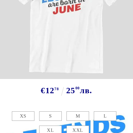
Tweet
Сподели
Марка:
GiftBG
Тениска - Legends are born in June
€12
25
00
лв.
78
Размер:
Таблица с размери
XS
S
M
L
XL
XXL