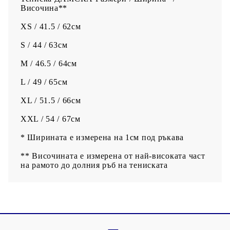
Височина**
XS / 41.5 / 62см
S / 44 / 63см
M / 46.5 / 64см
L / 49 / 65см
XL / 51.5 / 66см
XXL / 54 / 67см
* Ширината е измерена на 1см под ръкава
** Височината е измерена от най-високата част
на рамото до долния ръб на тениската