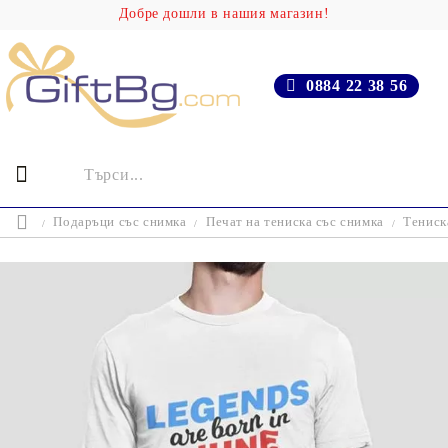
Добре дошли в нашия магазин!
0884 22 38 56
Подаръци със снимка
Печат на тениска със снимка
Тениска