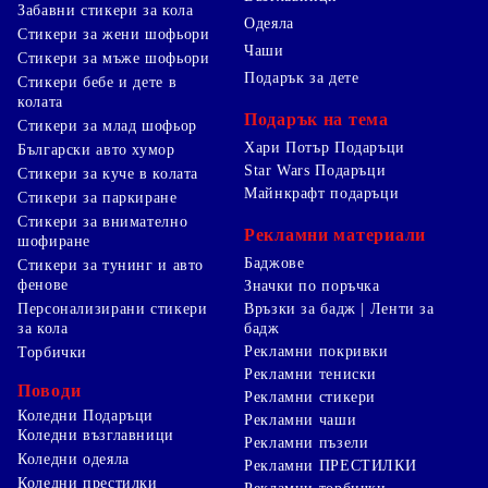
Забавни стикери за кола
Одеяла
Стикери за жени шофьори
Чаши
Стикери за мъже шофьори
Подарък за дете
Стикери бебе и дете в
колата
Подарък на тема
Стикери за млад шофьор
Хари Потър Подаръци
Български авто хумор
Star Wars Подаръци
Стикери за куче в колата
Майнкрафт подаръци
Стикери за паркиране
Стикери за внимателно
Рекламни материали
шофиране
Баджове
Стикери за тунинг и авто
фенове
Значки по поръчка
Персонализирани стикери
Връзки за бадж | Ленти за
за кола
бадж
Рекламни покривки
Торбички
Рекламни тениски
Поводи
Рекламни стикери
Коледни Подаръци
Рекламни чаши
Коледни възглавници
Рекламни пъзели
Коледни одеяла
Рекламни ПРЕСТИЛКИ
Коледни престилки