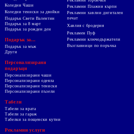
Рекламни торбички
Коледни Чаши
Рекламни Плажни кърпи
Коледни тениски за двойки
Рекламни хавлии дигитален
печат
Подарък Свети Валентин
Подарък за 8 март
Хавлия с бродерия
Подарък за рожден ден
Рекламен Пуф
Подарък за...
Рекламни ключодържатели
Възглавници по поръчка
Подарък за мъж
Други
Персонализирани
подаръци
Персонализирани чаши
Персонализирани одеяла
Персонализирани тениски
Персонализирани пъзели
Табели
Табели за врата
Табели за гараж
Табелки за пощенски кутии
Рекламни услуги