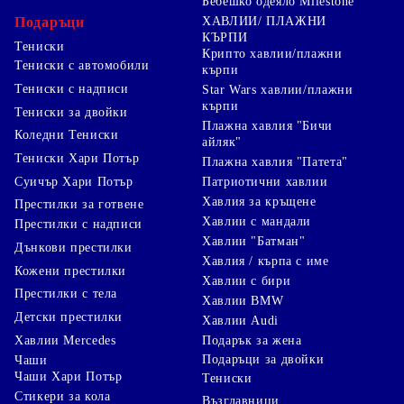
Бебешко одеяло Milestone
Подаръци
ХАВЛИИ/ ПЛАЖНИ
КЪРПИ
Тениски
Крипто хавлии/плажни
Тениски с автомобили
кърпи
Тениски с надписи
Star Wars хавлии/плажни
кърпи
Тениски за двойки
Плажна хавлия "Бичи
Коледни Тениски
айляк"
Тениски Хари Потър
Плажна хавлия "Патета"
Суичър Хари Потър
Патриотични хавлии
Хавлия за кръщене
Престилки за готвене
Хавлии с мандали
Престилки с надписи
Хавлии "Батман"
Дънкови престилки
Хавлия / кърпа с име
Кожени престилки
Хавлии с бири
Престилки с тела
Хавлии BMW
Детски престилки
Хавлии Audi
Хавлии Mercedes
Подарък за жена
Подаръци за двойки
Чаши
Чаши Хари Потър
Тениски
Стикери за кола
Възглавници