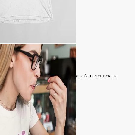
д ръкава
високата част на рамото до долния ръб на тениската
на* / Височина**