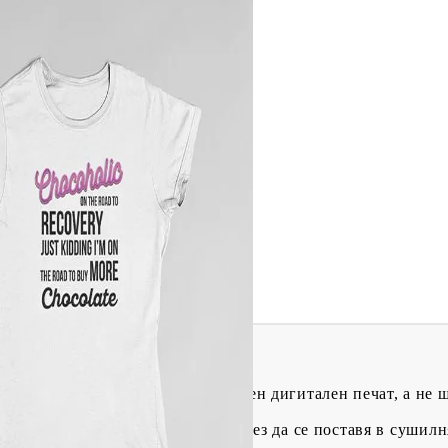
Tweet
одели
 представят живота без шоколад!
жение върху тениска чрез директен дигитален печат, а не 
т. На пипане се усеща мекота.
чваме да се пере на 30 градуса без да се поставя в сушилн
ина* / Височина**