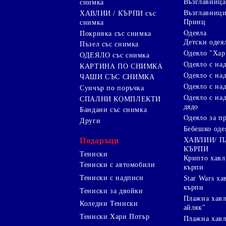
Възглавница
снимка
Възглавниц
ХАВЛИИ / КЪРПИ със
Принц
снимка
Одеяла
Покривка със снимка
Детски одея
Пъзел със снимка
Одеяло "Хар
ОДЕЯЛО със снимка
Одеяло с на
КАРТИНА ПО СНИМКА
Одеяло с над
ЧАШИ СЪС СНИМКА
Одеяло с на
Суичър по поръчка
Одеяло с над
СПАЛНИ КОМПЛЕКТИ
дядо
Бандани със снимка
Одеяло за п
Други
Бебешко оде
Подаръци
ХАВЛИИ/ 
КЪРПИ
Тениски
Крипто хав
Тениски с автомобили
кърпи
Тениски с надписи
Star Wars х
кърпи
Тениски за двойки
Плажна хавл
Коледни Тениски
айляк"
Тениски Хари Потър
Плажна хавл