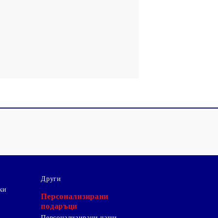
Други
ки
Персонализирани
подаръци
Персонализирани чаши