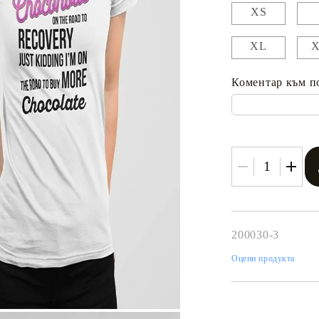
XS
XL
Коментар към п
200030-3
Оцени продукта