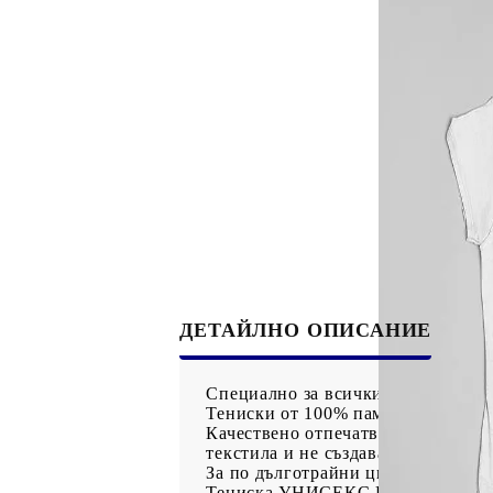
Рекламни ключодържатели
Възглавници по поръчка
Други
Сп
ДЕТАЙЛНО ОПИСАНИЕ
Специално за всички, които не си
Тениски от 100% памук.
Качествено отпечатване на изобра
текстила и не създават дискомфор
За по дълготрайни цветове препоръ
Тениска УНИСЕКС Размери / Шир