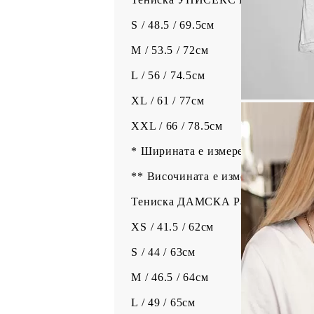
S / 48.5 / 69.5см
M / 53.5 / 72см
L / 56 / 74.5см
XL / 61 / 77см
XXL / 66 / 78.5см
* Ширината е измерена на 1см по
** Височината е измерена от най-
Тениска ДАМСКА Размери / Шири
XS / 41.5 / 62см
S / 44 / 63см
M / 46.5 / 64см
L / 49 / 65см