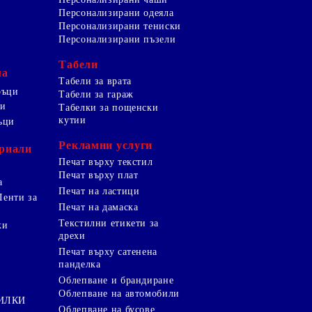
Персонализирани одеяла
Персонализирани тениски
Персонализирани пъзели
Табели
ма
Табели за врата
ръци
Табели за гараж
ци
Табелки за пощенски
кутии
ъци
Рекламни услуги
риали
Печат върху текстил
Печат върху плат
а
Печат на ластици
Ленти за
Печат на дамаска
Текстилни етикети за
ки
дрехи
и
Печат върху сатенена
панделка
Облепване и брандиране
Облепване на автомобили
ТИЛКИ
Облепване на бусове