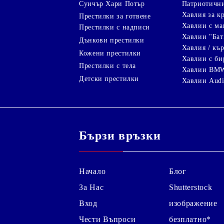
Суичър Хари Потър
Патриотичн
Хавлия за к
Престилки за готвене
Хавлии с ма
Престилки с надписи
Хавлии "Бат
Дънкови престилки
Хавлия / кър
Кожени престилки
Хавлии с би
Престилки с тела
Хавлии BM
Детски престилки
Хавлии Aud
Бързи връзки
Начало
Блог
За Нас
Shutterstock
Вход
изображение
Чести Въпроси
безплатно*