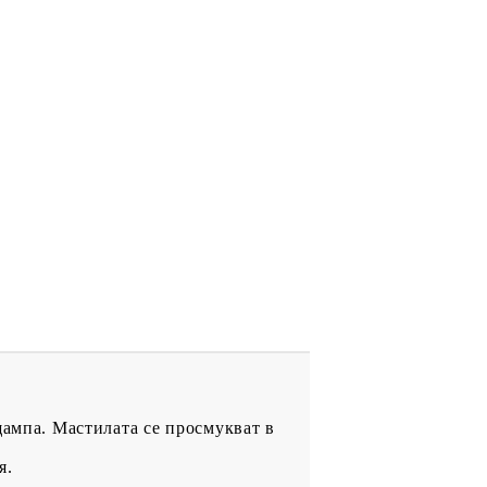
щампа. Мастилата се просмукват в
я.