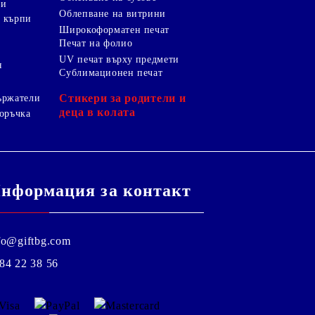
ки
Облепване на витрини
 кърпи
Широкоформатен печат
Печат на фолио
UV печат върху предмети
я
Сублимационен печат
Стикери за родители и
ържатели
деца в колата
оръчка
нформация за контакт
fo@giftbg.com
84 22 38 56