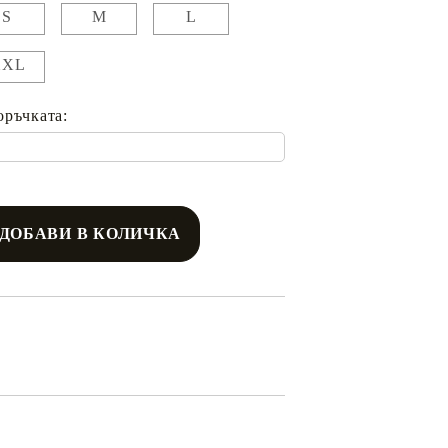
S
M
L
XXL
оръчката: