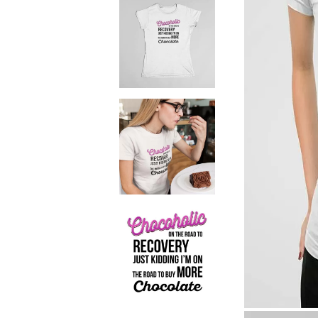
Чаши
UV печат върху предмети
Рекламни тениски
Стикери за кола
Торбички
Сублимационен печат
Рекламни стикери
Рекламни чаши
Рекламни пъзели
Рекламни ПРЕСТИЛКИ
Рекламни торбички
Рекламни Плажни кърпи
Рекламен Пуф