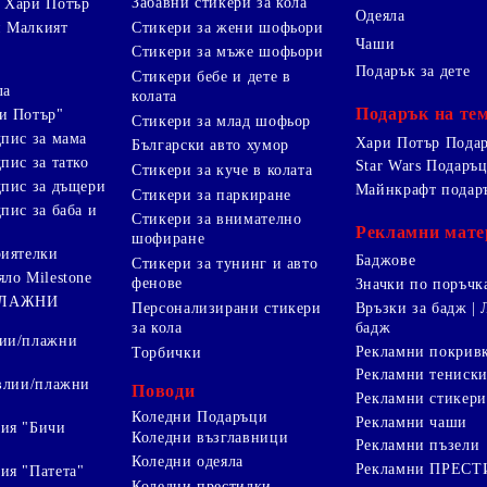
Забавни стикери за кола
 Хари Потър
Одеяла
Стикери за жени шофьори
и Малкият
Чаши
Стикери за мъже шофьори
Подарък за дете
Стикери бебе и дете в
ла
колата
Подарък на те
и Потър"
Стикери за млад шофьор
дпис за мама
Хари Потър Пода
Български авто хумор
пис за татко
Star Wars Подаръ
Стикери за куче в колата
дпис за дъщери
Майнкрафт подар
Стикери за паркиране
пис за баба и
Стикери за внимателно
Рекламни мате
шофиране
риятелки
Баджове
Стикери за тунинг и авто
яло Milestone
фенове
Значки по поръчк
ПЛАЖНИ
Персонализирани стикери
Връзки за бадж | 
за кола
бадж
лии/плажни
Рекламни покрив
Торбички
Рекламни тениск
авлии/плажни
Поводи
Рекламни стикери
Коледни Подаръци
Рекламни чаши
ия "Бичи
Коледни възглавници
Рекламни пъзели
Коледни одеяла
Рекламни ПРЕС
ия "Патета"
Коледни престилки