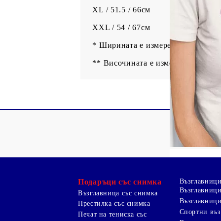
XL / 51.5 / 66см
XXL / 54 / 67см
* Ширината е измерена на 1см по
** Височината е измерена от най-
Подаръци със снимка
Възглавниц
Възглавници
Възглавница със снимка
Възглавници
Престилка със снимка
Спортни въ
Печат на тениска със