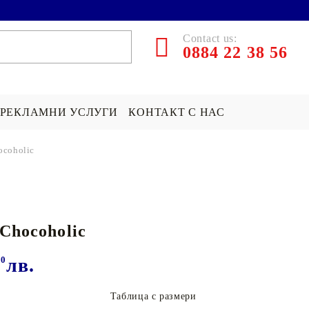
Contact us:
0884 22 38 56
РЕКЛАМНИ УСЛУГИ
КОНТАКТ С НАС
ocoholic
ЪРПИ СЪС
ПОКРИВКА СЪС
ПОДАРЪК НА ТЕМА...
СНИМКА
Хари Потър Подаръци
 Chocoholic
СНИМКА
СУИЧЪР ПО ПОРЪЧКА
Star Wars Подаръци
Майнкрафт подаръци
00
лв.
ДРУГИ
Таблица с размери