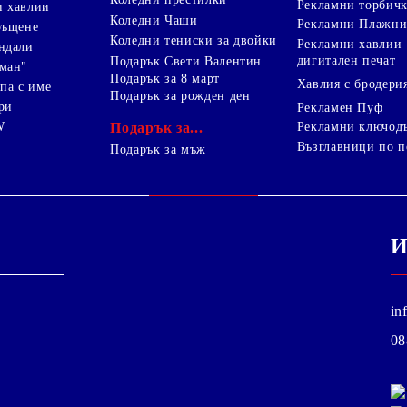
Рекламни торбич
и хавлии
Коледни Чаши
Рекламни Плажни
ръщене
Коледни тениски за двойки
Рекламни хавлии
ндали
дигитален печат
Подарък Свети Валентин
ман"
Подарък за 8 март
Хавлия с бродери
па с име
Подарък за рожден ден
ри
Рекламен Пуф
W
Подарък за...
Рекламни ключод
Възглавници по п
i
Подарък за мъж
И
in
08