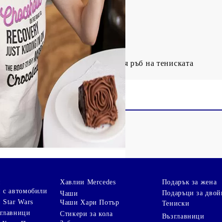
д ръкава
високата част на рамото до долния ръб на тениската
и
Хавлии Mercedes
Подарък за жена
 с автомобили
Подаръци за двой
Чаши
 Star Wars
Чаши Хари Потър
Тениски
зглавници
Стикери за кола
Възглавници