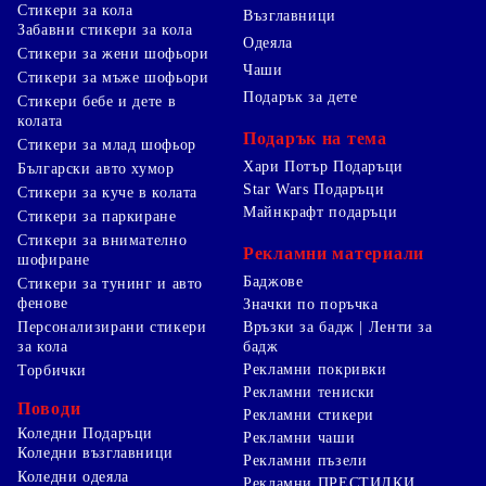
Стикери за кола
Възглавници
Забавни стикери за кола
Одеяла
Стикери за жени шофьори
Чаши
Стикери за мъже шофьори
Подарък за дете
Стикери бебе и дете в
колата
Подарък на тема
Стикери за млад шофьор
Хари Потър Подаръци
Български авто хумор
Star Wars Подаръци
Стикери за куче в колата
Майнкрафт подаръци
Стикери за паркиране
Стикери за внимателно
Рекламни материали
шофиране
Баджове
Стикери за тунинг и авто
фенове
Значки по поръчка
Персонализирани стикери
Връзки за бадж | Ленти за
за кола
бадж
Рекламни покривки
Торбички
Рекламни тениски
Поводи
Рекламни стикери
Коледни Подаръци
Рекламни чаши
Коледни възглавници
Рекламни пъзели
Коледни одеяла
Рекламни ПРЕСТИЛКИ