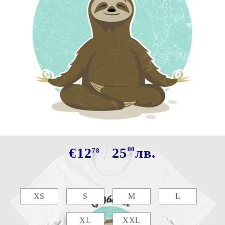
Tweet
Сподели
Марка:
GiftBG
Тениска - (За)БАВЕН
€12
25
00
лв.
78
Размер:
Таблица с размери
XS
S
M
L
XL
XXL