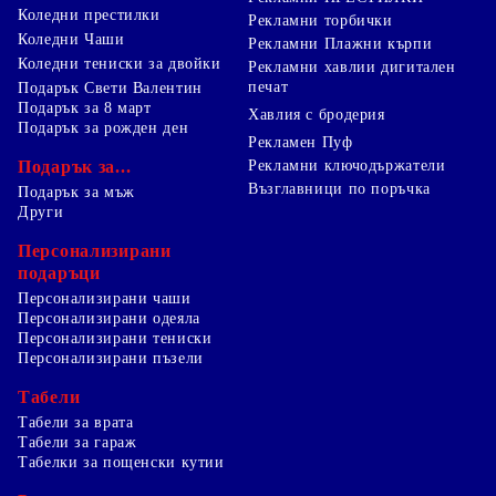
Коледни престилки
Рекламни торбички
Коледни Чаши
Рекламни Плажни кърпи
Коледни тениски за двойки
Рекламни хавлии дигитален
печат
Подарък Свети Валентин
Подарък за 8 март
Хавлия с бродерия
Подарък за рожден ден
Рекламен Пуф
Подарък за...
Рекламни ключодържатели
Възглавници по поръчка
Подарък за мъж
Други
Персонализирани
подаръци
Персонализирани чаши
Персонализирани одеяла
Персонализирани тениски
Персонализирани пъзели
Табели
Табели за врата
Табели за гараж
Табелки за пощенски кутии