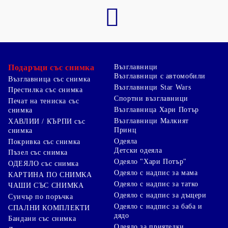
Подаръци със снимка
Възглавници
Възглавници с автомобили
Възглавница със снимка
Възглавници Star Wars
Престилка със снимка
Спортни възглавници
Печат на тениска със
Възглавница Хари Потър
снимка
Възглавници Малкият
ХАВЛИИ / КЪРПИ със
Принц
снимка
Одеяла
Покривка със снимка
Детски одеяла
Пъзел със снимка
Одеяло "Хари Потър"
ОДЕЯЛО със снимка
Одеяло с надпис за мама
КАРТИНА ПО СНИМКА
Одеяло с надпис за татко
ЧАШИ СЪС СНИМКА
Одеяло с надпис за дъщери
Суичър по поръчка
Одеяло с надпис за баба и
СПАЛНИ КОМПЛЕКТИ
дядо
Бандани със снимка
Одеяло за приятелки