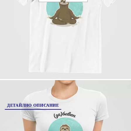
Коментар към поръчката:
200036-6
Оцени продукта
ДЕТАЙЛНО ОПИСАНИЕ
(За)бавна тениска за всякакъв повод! Прекрасен
подарък за приятел, роднина или гадже!
Тениски от 100% памук.