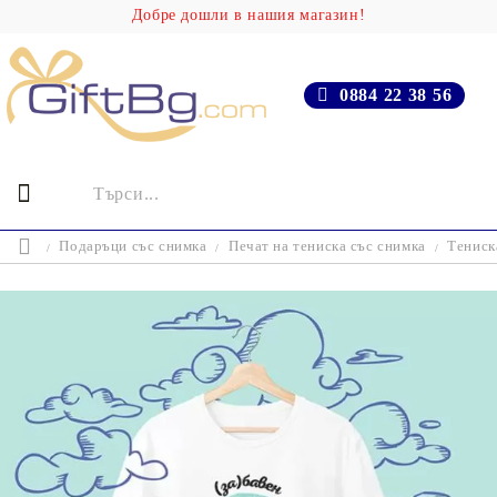
Добре дошли в нашия магазин!
0884 22 38 56
Подаръци със снимка
Печат на тениска със снимка
Тениск