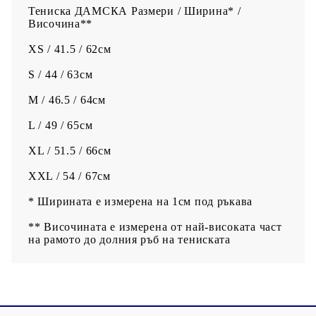
Тениска ДАМСКА Размери / Ширина* /
Височина**
XS / 41.5 / 62см
S / 44 / 63см
M / 46.5 / 64см
L / 49 / 65см
XL / 51.5 / 66см
XXL / 54 / 67см
* Ширината е измерена на 1см под ръкава
** Височината е измерена от най-високата част
на рамото до долния ръб на тениската