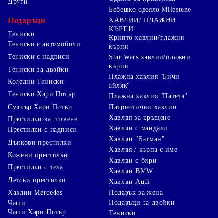
Други
Бебешко одеяло Milestone
Подаръци
ХАВЛИИ/ ПЛАЖНИ
КЪРПИ
Тениски
Крипто хавлии/плажни
Тениски с автомобили
кърпи
Тениски с надписи
Star Wars хавлии/плажни
кърпи
Тениски за двойки
Плажна хавлия "Бичи
Коледни Тениски
айляк"
Тениски Хари Потър
Плажна хавлия "Патета"
Суичър Хари Потър
Патриотични хавлии
Хавлия за кръщене
Престилки за готвене
Хавлии с мандали
Престилки с надписи
Хавлии "Батман"
Дънкови престилки
Хавлия / кърпа с име
Кожени престилки
Хавлии с бири
Престилки с тела
Хавлии BMW
Детски престилки
Хавлии Audi
Хавлии Mercedes
Подарък за жена
Подаръци за двойки
Чаши
Чаши Хари Потър
Тениски