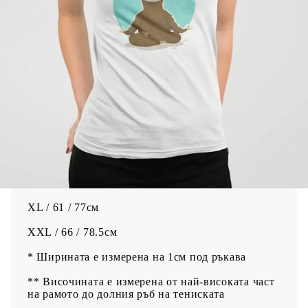
Качествено отпечатване на изображение върху
тениска чрез директен дигитален печат, а не
щампа. Мастилата се просмукват в текстила и
не създават дискомфорт. На пипане се усеща
мекота.
За по дълготрайни цветове препоръчваме да се
пере на 30 градуса без да се поставя в сушилня.
Тениска УНИСЕКС Размери / Ширина* /
Височина**
S / 48.5 / 69.5см
M / 53.5 / 72см
L / 56 / 74.5см
XL / 61 / 77см
XXL / 66 / 78.5см
* Ширината е измерена на 1см под ръкава
** Височината е измерена от най-високата част
на рамото до долния ръб на тениската