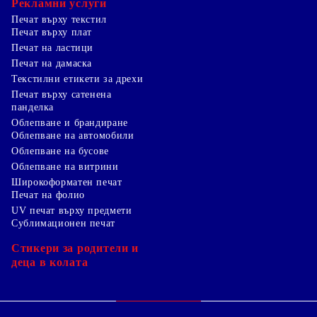
Рекламни услуги
Печат върху текстил
Печат върху плат
Печат на ластици
Печат на дамаска
Текстилни етикети за дрехи
Печат върху сатенена
панделка
Облепване и брандиране
Облепване на автомобили
Облепване на бусове
Облепване на витрини
Широкоформатен печат
Печат на фолио
UV печат върху предмети
Сублимационен печат
Стикери за родители и
деца в колата