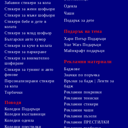
Забавни стикери за кола
Одеяла
Стикери за жени шофьори
Чаши
Стикери за мъже шофьори
Подарък за дете
Стикери бебе и дете в
колата
Подарък на тема
Стикери за млад шофьор
Хари Потър Подаръци
Български авто хумор
Star Wars Подаръци
Стикери за куче в колата
Майнкрафт подаръци
Стикери за паркиране
Стикери за внимателно
Рекламни материали
шофиране
Баджове
Стикери за тунинг и авто
фенове
Значки по поръчка
Персонализирани стикери
Връзки за бадж | Ленти за
за кола
бадж
Рекламни покривки
Торбички
Рекламни тениски
Поводи
Рекламни стикери
Коледни Подаръци
Рекламни чаши
Коледни възглавници
Рекламни пъзели
Коледни одеяла
Рекламни ПРЕСТИЛКИ
Коледни престилки