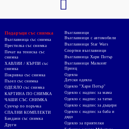
Подаръци със снимка
Възглавници
Възглавници с автомобили
Възглавница със снимка
Възглавници Star Wars
Престилка със снимка
Спортни възглавници
Печат на тениска със
Възглавница Хари Потър
снимка
Възглавници Малкият
ХАВЛИИ / КЪРПИ със
Принц
снимка
Одеяла
Покривка със снимка
Детски одеяла
Пъзел със снимка
Одеяло "Хари Потър"
ОДЕЯЛО със снимка
Одеяло с надпис за мама
КАРТИНА ПО СНИМКА
Одеяло с надпис за татко
ЧАШИ СЪС СНИМКА
Одеяло с надпис за дъщери
Суичър по поръчка
Одеяло с надпис за баба и
СПАЛНИ КОМПЛЕКТИ
дядо
Бандани със снимка
Одеяло за приятелки
Други