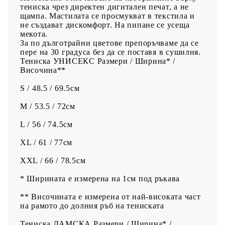
тениска чрез директен дигитален печат, а не
щампа. Мастилата се просмукват в текстила и
не създават дискомфорт. На пипане се усеща
мекота.
За по дълготрайни цветове препоръчваме да се
пере на 30 градуса без да се поставя в сушилня.
Тениска УНИСЕКС Размери / Ширина* /
Височина**
S / 48.5 / 69.5см
M / 53.5 / 72см
L / 56 / 74.5см
XL / 61 / 77см
XXL / 66 / 78.5см
* Ширината е измерена на 1см под ръкава
** Височината е измерена от най-високата част
на рамото до долния ръб на тениската
Тениска ДАМСКА Размери / Ширина* /