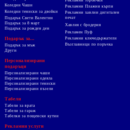
Рекламни торбички
Коледни Чаши
Рекламни Плажни кърпи
Коледни тениски за двойки
Рекламни хавлии дигитален
печат
Подарък Свети Валентин
Подарък за 8 март
Хавлия с бродерия
Подарък за рожден ден
Рекламен Пуф
Подарък за...
Рекламни ключодържатели
Възглавници по поръчка
Подарък за мъж
Други
Персонализирани
подаръци
Персонализирани чаши
Персонализирани одеяла
Персонализирани тениски
Персонализирани пъзели
Табели
Табели за врата
Табели за гараж
Табелки за пощенски кутии
Рекламни услуги