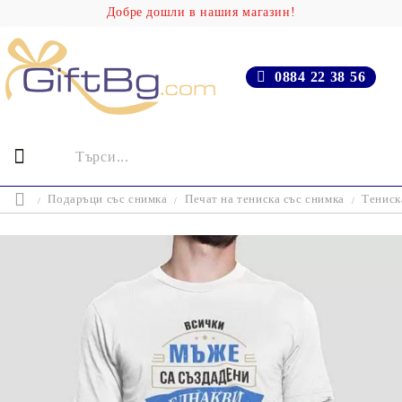
Добре дошли в нашия магазин!
0884 22 38 56
Подаръци със снимка
Печат на тениска със снимка
Тениск