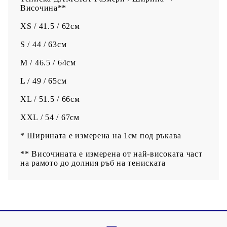
Височина**
XS / 41.5 / 62см
S / 44 / 63см
M / 46.5 / 64см
L / 49 / 65см
XL / 51.5 / 66см
XXL / 54 / 67см
* Ширината е измерена на 1см под ръкава
** Височината е измерена от най-високата част
на рамото до долния ръб на тениската