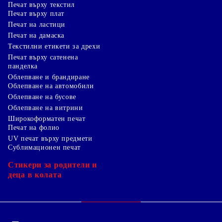
Печат върху текстил
Печат върху плат
Печат на ластици
Печат на дамаска
Текстилни етикети за дрехи
Печат върху сатенена
панделка
Облепване и брандиране
Облепване на автомобили
Облепване на бусове
Облепване на витрини
Широкоформатен печат
Печат на фолио
UV печат върху предмети
Сублимационен печат
Стикери за родители и
деца в колата