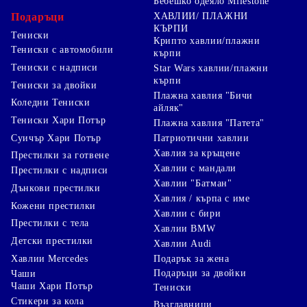
Бебешко одеяло Milestone
Подаръци
ХАВЛИИ/ ПЛАЖНИ
КЪРПИ
Тениски
Крипто хавлии/плажни
Тениски с автомобили
кърпи
Тениски с надписи
Star Wars хавлии/плажни
кърпи
Тениски за двойки
Плажна хавлия "Бичи
Коледни Тениски
айляк"
Тениски Хари Потър
Плажна хавлия "Патета"
Суичър Хари Потър
Патриотични хавлии
Хавлия за кръщене
Престилки за готвене
Хавлии с мандали
Престилки с надписи
Хавлии "Батман"
Дънкови престилки
Хавлия / кърпа с име
Кожени престилки
Хавлии с бири
Престилки с тела
Хавлии BMW
Детски престилки
Хавлии Audi
Хавлии Mercedes
Подарък за жена
Подаръци за двойки
Чаши
Чаши Хари Потър
Тениски
Стикери за кола
Възглавници