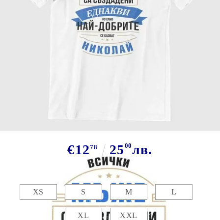
Tweet
Сподели
Марка:
GiftBG
Тениска за Николай
€12
25
00
лв.
78
Размер:
Таблица с размери
XS
S
M
L
XL
XXL