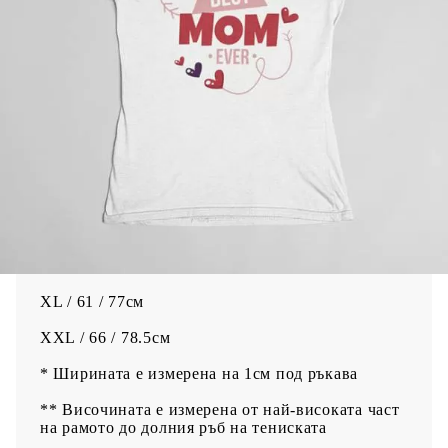
Качествено отпечатване на изображение върху
тениска чрез директен дигитален печат, а не
щампа. Мастилата се просмукват в текстила и
не създават дискомфорт. На пипане се усеща
мекота.
За по дълготрайни цветове препоръчваме да се
пере на 30 градуса без да се поставя в сушилня.
Тениска УНИСЕКС Размери / Ширина* /
Височина**
S / 48.5 / 69.5см
M / 53.5 / 72см
L / 56 / 74.5см
XL / 61 / 77см
XXL / 66 / 78.5см
* Ширината е измерена на 1см под ръкава
** Височината е измерена от най-високата част
на рамото до долния ръб на тениската