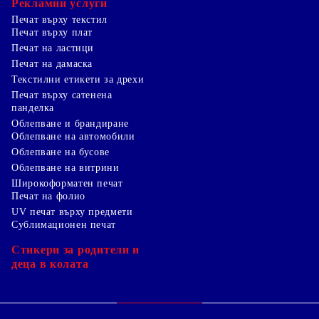
Рекламни услуги
Печат върху текстил
Печат върху плат
Печат на ластици
Печат на дамаска
Текстилни етикети за дрехи
Печат върху сатенена
панделка
Облепване и брандиране
Облепване на автомобили
Облепване на бусове
Облепване на витрини
Широкоформатен печат
Печат на фолио
UV печат върху предмети
Сублимационен печат
Стикери за родители и
деца в колата