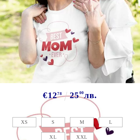
Tweet
Сподели
Марка:
GiftBG
Тениска - Best MOM ever!
€12
25
00
лв.
78
Размер:
Таблица с размери
XS
S
M
L
XL
XXL