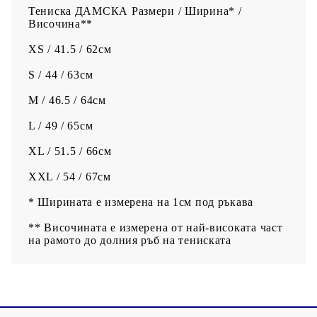
Тениска ДАМСКА Размери / Ширина* /
Височина**
XS / 41.5 / 62см
S / 44 / 63см
M / 46.5 / 64см
L / 49 / 65см
XL / 51.5 / 66см
XXL / 54 / 67см
* Ширината е измерена на 1см под ръкава
** Височината е измерена от най-високата част
на рамото до долния ръб на тениската