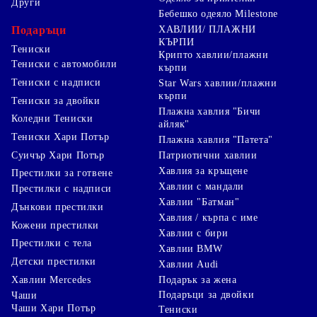
Други
Бебешко одеяло Milestone
Подаръци
ХАВЛИИ/ ПЛАЖНИ
КЪРПИ
Тениски
Крипто хавлии/плажни
Тениски с автомобили
кърпи
Тениски с надписи
Star Wars хавлии/плажни
кърпи
Тениски за двойки
Плажна хавлия "Бичи
Коледни Тениски
айляк"
Тениски Хари Потър
Плажна хавлия "Патета"
Суичър Хари Потър
Патриотични хавлии
Хавлия за кръщене
Престилки за готвене
Хавлии с мандали
Престилки с надписи
Хавлии "Батман"
Дънкови престилки
Хавлия / кърпа с име
Кожени престилки
Хавлии с бири
Престилки с тела
Хавлии BMW
Детски престилки
Хавлии Audi
Хавлии Mercedes
Подарък за жена
Подаръци за двойки
Чаши
Чаши Хари Потър
Тениски