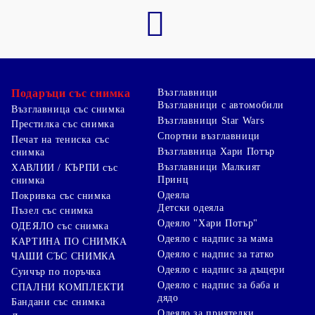
Подаръци със снимка
Възглавници
Възглавници с автомобили
Възглавница със снимка
Възглавници Star Wars
Престилка със снимка
Спортни възглавници
Печат на тениска със
Възглавница Хари Потър
снимка
Възглавници Малкият
ХАВЛИИ / КЪРПИ със
Принц
снимка
Одеяла
Покривка със снимка
Детски одеяла
Пъзел със снимка
Одеяло "Хари Потър"
ОДЕЯЛО със снимка
Одеяло с надпис за мама
КАРТИНА ПО СНИМКА
Одеяло с надпис за татко
ЧАШИ СЪС СНИМКА
Одеяло с надпис за дъщери
Суичър по поръчка
Одеяло с надпис за баба и
СПАЛНИ КОМПЛЕКТИ
дядо
Бандани със снимка
Одеяло за приятелки