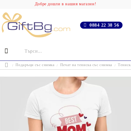
Добре дошли в нашия магазин!
0884 22 38 56
Подаръци със снимка
Печат на тениска със снимка
Тениск