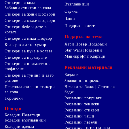
Стикери за кола
Възглавници
Забавни стикери за кола
Одеяла
Стикери за жени шофьори
Чаши
Стикери за мъже шофьори
Подарък за дете
Стикери бебе и дете в
колата
Подарък на тема
Стикери за млад шофьор
Хари Потър Подаръци
Български авто хумор
Star Wars Подаръци
Стикери за куче в колата
Майнкрафт подаръци
Стикери за паркиране
Стикери за внимателно
Рекламни материали
шофиране
Баджове
Стикери за тунинг и авто
фенове
Значки по поръчка
Персонализирани стикери
Връзки за бадж | Ленти за
за кола
бадж
Рекламни покривки
Торбички
Рекламни тениски
Поводи
Рекламни стикери
Коледни Подаръци
Рекламни чаши
Коледни възглавници
Рекламни пъзели
Коледни одеяла
Рекламни ПРЕСТИЛКИ