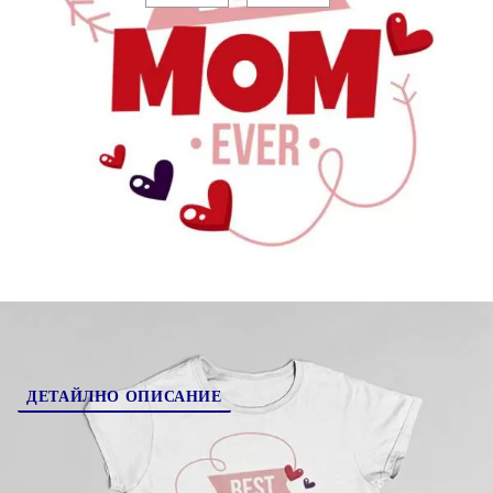
Коментар към поръчката:
200019-6
Оцени продукта
ДЕТАЙЛНО ОПИСАНИЕ
Мама е любимият герой на всички ни! Подари и
тениска, за всеки повод!
Тениски от 100% памук.