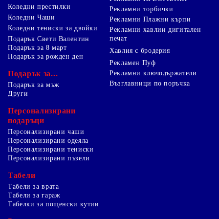
Коледни престилки
Рекламни торбички
Коледни Чаши
Рекламни Плажни кърпи
Коледни тениски за двойки
Рекламни хавлии дигитален
печат
Подарък Свети Валентин
Подарък за 8 март
Хавлия с бродерия
Подарък за рожден ден
Рекламен Пуф
Подарък за...
Рекламни ключодържатели
Възглавници по поръчка
Подарък за мъж
Други
Персонализирани
подаръци
Персонализирани чаши
Персонализирани одеяла
Персонализирани тениски
Персонализирани пъзели
Табели
Табели за врата
Табели за гараж
Табелки за пощенски кутии