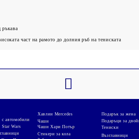
д ръкава
високата част на рамото до долния ръб на тениската
и
Хавлии Mercedes
Подарък за жена
 с автомобили
Подаръци за двой
Чаши
 Star Wars
Чаши Хари Потър
Тениски
зглавници
Стикери за кола
Възглавници