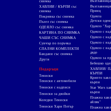
Възглавница
снимка
Възглавниц
ХАВЛИИ / КЪРПИ със
Принц
снимка
Одеяла
Покривка със снимка
Детски одея
Пъзел със снимка
Одеяло "Хар
ОДЕЯЛО със снимка
Одеяло с на
КАРТИНА ПО СНИМКА
Одеяло с над
ЧАШИ СЪС СНИМКА
Одеяло с на
Суичър по поръчка
Одеяло с над
СПАЛНИ КОМПЛЕКТИ
дядо
Бандани със снимка
Одеяло за п
Други
Бебешко оде
Подаръци
ХАВЛИИ/ 
КЪРПИ
Тениски
Крипто хав
Тениски с автомобили
кърпи
Тениски с надписи
Star Wars х
кърпи
Тениски за двойки
Плажна хавл
Коледни Тениски
айляк"
Тениски Хари Потър
Плажна хавл