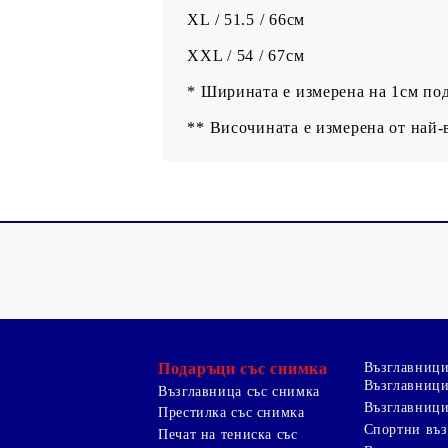
XL / 51.5 / 66см
XXL / 54 / 67см
* Ширината е измерена на 1см по
** Височината е измерена от най-
Подаръци със снимка
Възглавниц
Възглавници
Възглавница със снимка
Възглавници
Престилка със снимка
Спортни въ
Печат на тениска със