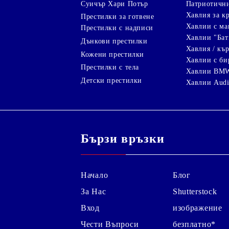
Суичър Хари Потър
Патриотичн
Хавлия за к
Престилки за готвене
Хавлии с ма
Престилки с надписи
Хавлии "Бат
Дънкови престилки
Хавлия / кър
Кожени престилки
Хавлии с би
Престилки с тела
Хавлии BM
Детски престилки
Хавлии Aud
Бързи връзки
Начало
Блог
За Нас
Shutterstock
Вход
изображение
Чести Въпроси
безплатно*