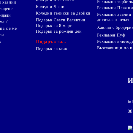
Рекламни торбич
и хавлии
Коледни Чаши
Рекламни Плажни
ръщене
Коледни тениски за двойки
Рекламни хавлии
ндали
дигитален печат
Подарък Свети Валентин
ман"
Подарък за 8 март
Хавлия с бродери
па с име
Подарък за рожден ден
ри
Рекламен Пуф
W
Подарък за...
Рекламни ключод
Възглавници по п
i
Подарък за мъж
И
in
08