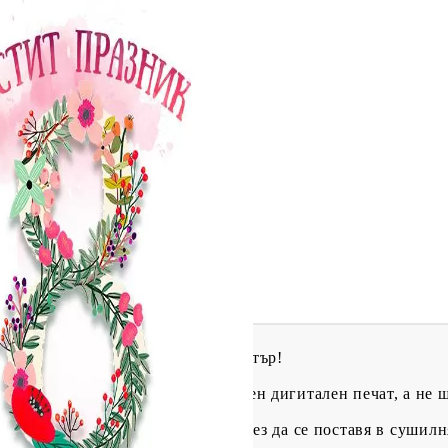
Tweet
одели
, които правят живота ни по-пъстър!
жение върху тениска чрез директен дигитален печат, а не 
т. На пипане се усеща мекота.
чваме да се пере на 30 градуса без да се поставя в сушилн
ина* / Височина**