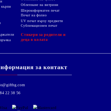
ки
Облепване на витрини
 кърпи
Широкоформатен печат
Печат на фолио
UV печат върху предмети
я
Сублимационен печат
Стикери за родители и
ържатели
деца в колата
оръчка
нформация за контакт
fo@giftbg.com
84 22 38 56