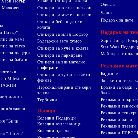
Забавни стикери за кола
 Хари Потър
Одеяла
Стикери за жени шофьори
и Малкият
Чаши
Стикери за мъже шофьори
Подарък за дете
Стикери бебе и дете в
ла
колата
Подарък на те
и Потър"
Стикери за млад шофьор
дпис за мама
Хари Потър Пода
Български авто хумор
пис за татко
Star Wars Подаръ
Стикери за куче в колата
дпис за дъщери
Майнкрафт подар
Стикери за паркиране
пис за баба и
Стикери за внимателно
Рекламни мате
шофиране
риятелки
Баджове
Стикери за тунинг и авто
яло Milestone
фенове
Значки по поръчк
ПЛАЖНИ
Персонализирани стикери
Връзки за бадж | 
за кола
бадж
лии/плажни
Рекламни покрив
Торбички
Рекламни тениск
авлии/плажни
Поводи
Рекламни стикери
Коледни Подаръци
Рекламни чаши
ия "Бичи
Коледни възглавници
Рекламни пъзели
Коледни одеяла
Рекламни ПРЕС
ия "Патета"
Коледни престилки