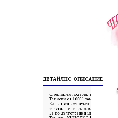
Рекламни ключодържатели
Възглавници по поръчка
Други
Сп
ДЕТАЙЛНО ОПИСАНИЕ
Специален подарък за всички дами
Тениски от 100% памук.
Качествено отпечатване на изобра
текстила и не създават дискомфор
За по дълготрайни цветове препоръ
Тениска УНИСЕКС Размери / Шир