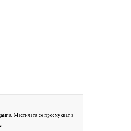
щампа. Мастилата се просмукват в
я.