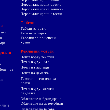
Персонализирани одеяла
Персонализирани тениски
Персонализирани пъзели
Табели
ма
Табели за врата
ръци
Табели за гараж
ци
Табелки за пощенски
кутии
ъци
Рекламни услуги
риали
Печат върху текстил
Печат върху плат
а
Печат на ластици
Ленти за
Печат на дамаска
Текстилни етикети за
ки
дрехи
и
Печат върху сатенена
панделка
Облепване и брандиране
Облепване на автомобили
ТИЛКИ
Облепване на бусове