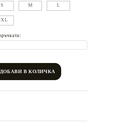
S
M
L
XXL
оръчката: