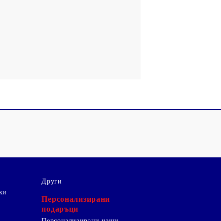
Други
ки
Персонализирани
подаръци
Персонализирани чаши