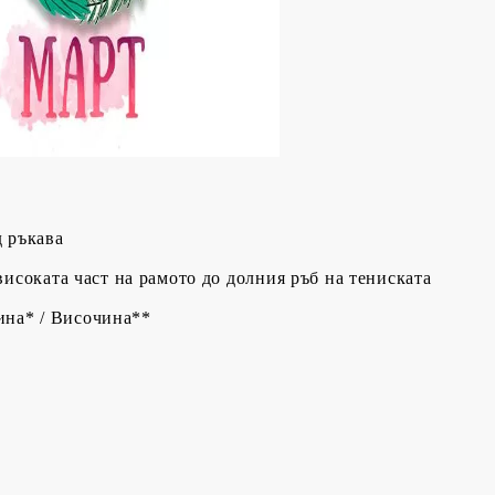
д ръкава
високата част на рамото до долния ръб на тениската
на* / Височина**