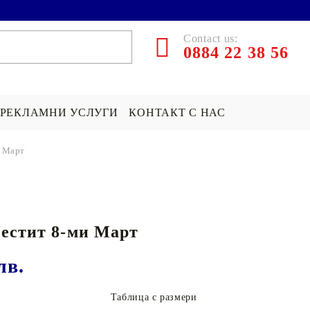
Contact us:
0884 22 38 56
РЕКЛАМНИ УСЛУГИ
КОНТАКТ С НАС
и Март
ЪРПИ СЪС
ПОКРИВКА СЪС
ПОДАРЪК НА ТЕМА...
СНИМКА
Хари Потър Подаръци
естит 8-ми Март
СНИМКА
СУИЧЪР ПО ПОРЪЧКА
Star Wars Подаръци
Майнкрафт подаръци
лв.
ДРУГИ
Таблица с размери