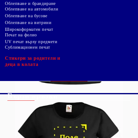
Облепване и брандиране
Облепване на автомобили
Облепване на бусове
Облепване на витрини
Широкоформатен печат
Печат на фолио
UV печат върху предмети
Сублимационен печат
Стикери за родители и
деца в колата
Бързи връзки
Начало
Блог
За Нас
Shutterstock изображение
Вход
безплатно*