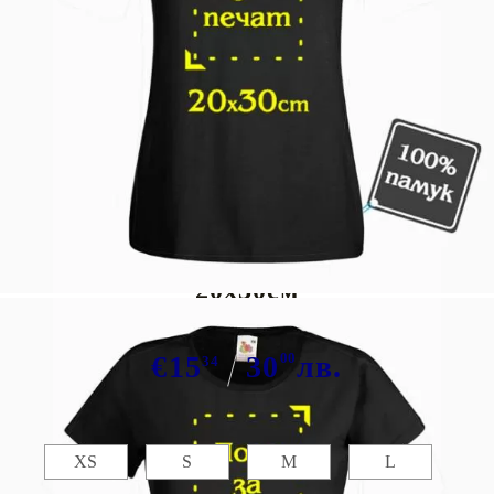
Tweet
Сподели
Марка:
GiftBG
Черна тениска със снимка
20х30см
€15
30
00
лв.
34
Размер:
Таблица с размери
XS
S
M
L