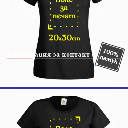
Чести Въпроси
Регистрация
Бисквитки
Контакт с нас
Доставка
Информация за контакт
info@giftbg.com
0884 22 38 56