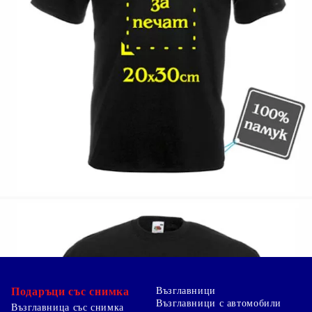
L / 49 / 65см
XL / 51.5 / 66см
XXL / 54 / 67см
* Ширината е измерена на 1см под ръкава
** Височината е измерена от най-високата част
на рамото до долния ръб на тениската
Подаръци със снимка
Възглавници
Възглавници с автомобили
Възглавница със снимка