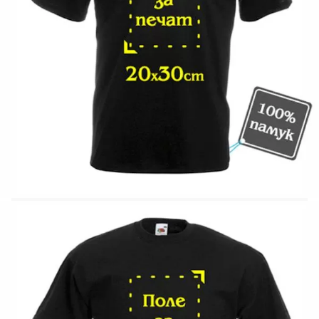
S / 48.5 / 69.5см
M / 53.5 / 72см
L / 56 / 74.5см
XL / 61 / 77см
XXL / 66 / 78.5см
* Ширината е измерена на 1см под ръкава
** Височината е измерена от най-високата част
на рамото до долния ръб на тениската
Тениска ДАМСКА Размери / Ширина* /
Височина**
XS / 41.5 / 62см
S / 44 / 63см
M / 46.5 / 64см