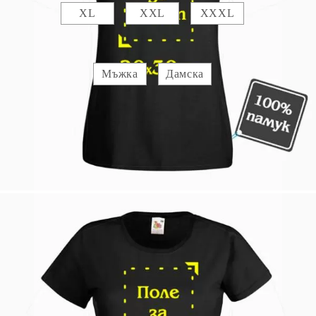
XL
XXL
XXXL
Вид :
Мъжка
Дамска
Прикачете :
Изображение 1
Добавете текст за отпечатване:
.
Коментар към продукта:
.