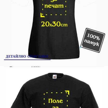
200005-6
Оцени продукта
ДЕТАЙЛНО ОПИСАНИЕ
Тениски от 100% памук.
Качествено отпечатване на изображение върху
тениска чрез директен дигитален печат, а не
щампа. Мастилата се просмукват в текстила и
не създават дискомфорт. На пипане се усеща
мекота.
За по дълготрайни цветове препоръчваме да се
пере на 30 градуса без да се поставя в сушилня.
Тениска УНИСЕКС Размери / Ширина* /
Височина**