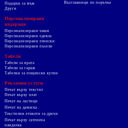
Възглавници по поръчка
Подарък за мъж
Други
Персонализирани
подаръци
Персонализирани чаши
Персонализирани одеяла
Персонализирани тениски
Персонализирани пъзели
Табели
Табели за врата
Табели за гараж
Табелки за пощенски кутии
Рекламни услуги
Печат върху текстил
Печат върху плат
Печат на ластици
Печат на дамаска
Текстилни етикети за дрехи
Печат върху сатенена
панделка