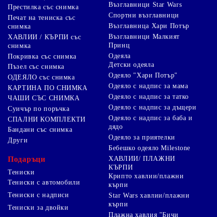
Възглавници Star Wars
Престилка със снимка
Спортни възглавници
Печат на тениска със
Възглавница Хари Потър
снимка
Възглавници Малкият
ХАВЛИИ / КЪРПИ със
Принц
снимка
Одеяла
Покривка със снимка
Детски одеяла
Пъзел със снимка
Одеяло "Хари Потър"
ОДЕЯЛО със снимка
Одеяло с надпис за мама
КАРТИНА ПО СНИМКА
Одеяло с надпис за татко
ЧАШИ СЪС СНИМКА
Одеяло с надпис за дъщери
Суичър по поръчка
Одеяло с надпис за баба и
СПАЛНИ КОМПЛЕКТИ
дядо
Бандани със снимка
Одеяло за приятелки
Други
Бебешко одеяло Milestone
Подаръци
ХАВЛИИ/ ПЛАЖНИ
КЪРПИ
Тениски
Крипто хавлии/плажни
Тениски с автомобили
кърпи
Тениски с надписи
Star Wars хавлии/плажни
кърпи
Тениски за двойки
Плажна хавлия "Бичи