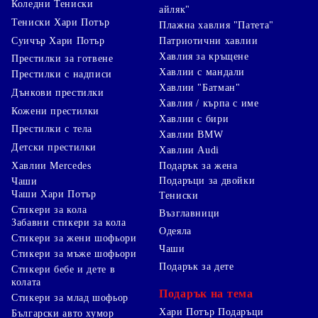
Коледни Тениски
айляк"
Тениски Хари Потър
Плажна хавлия "Патета"
Суичър Хари Потър
Патриотични хавлии
Хавлия за кръщене
Престилки за готвене
Хавлии с мандали
Престилки с надписи
Хавлии "Батман"
Дънкови престилки
Хавлия / кърпа с име
Кожени престилки
Хавлии с бири
Престилки с тела
Хавлии BMW
Детски престилки
Хавлии Audi
Хавлии Mercedes
Подарък за жена
Подаръци за двойки
Чаши
Чаши Хари Потър
Тениски
Стикери за кола
Възглавници
Забавни стикери за кола
Одеяла
Стикери за жени шофьори
Чаши
Стикери за мъже шофьори
Подарък за дете
Стикери бебе и дете в
колата
Подарък на тема
Стикери за млад шофьор
Хари Потър Подаръци
Български авто хумор