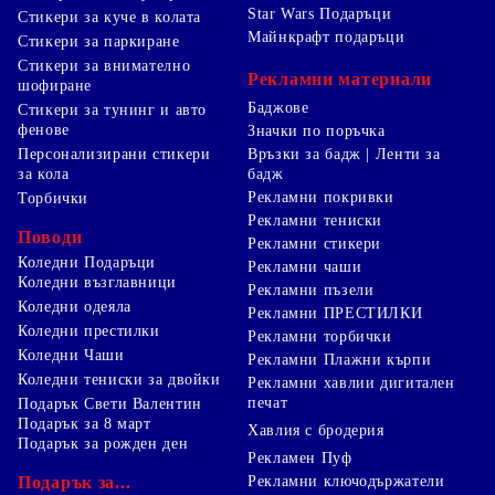
Star Wars Подаръци
Стикери за куче в колата
Майнкрафт подаръци
Стикери за паркиране
Стикери за внимателно
Рекламни материали
шофиране
Баджове
Стикери за тунинг и авто
фенове
Значки по поръчка
Персонализирани стикери
Връзки за бадж | Ленти за
за кола
бадж
Рекламни покривки
Торбички
Рекламни тениски
Поводи
Рекламни стикери
Коледни Подаръци
Рекламни чаши
Коледни възглавници
Рекламни пъзели
Коледни одеяла
Рекламни ПРЕСТИЛКИ
Коледни престилки
Рекламни торбички
Коледни Чаши
Рекламни Плажни кърпи
Коледни тениски за двойки
Рекламни хавлии дигитален
печат
Подарък Свети Валентин
Подарък за 8 март
Хавлия с бродерия
Подарък за рожден ден
Рекламен Пуф
Подарък за...
Рекламни ключодържатели