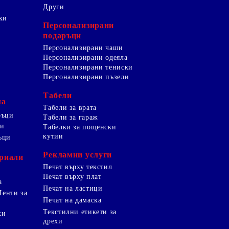
Други
ки
Персонализирани
подаръци
Персонализирани чаши
Персонализирани одеяла
Персонализирани тениски
Персонализирани пъзели
Табели
ма
Табели за врата
ръци
Табели за гараж
ци
Табелки за пощенски
кутии
ъци
Рекламни услуги
риали
Печат върху текстил
Печат върху плат
а
Печат на ластици
Ленти за
Печат на дамаска
Текстилни етикети за
ки
дрехи
и