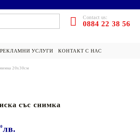
Contact us:
0884 22 38 56
РЕКЛАМНИ УСЛУГИ
КОНТАКТ С НАС
снимка 20х30см
ЪРПИ СЪС
ПОКРИВКА СЪС
ПОДАРЪК НА ТЕМА...
СНИМКА
Хари Потър Подаръци
иска със снимка
СНИМКА
СУИЧЪР ПО ПОРЪЧКА
Star Wars Подаръци
Майнкрафт подаръци
00
лв.
ДРУГИ