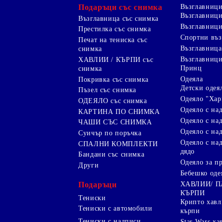
Подаръци със снимка
Възглавниц
Възглавници
Възглавница със снимка
Възглавници
Престилка със снимка
Спортни въ
Печат на тениска със
Възглавница
снимка
Възглавниц
ХАВЛИИ / КЪРПИ със
Принц
снимка
Одеяла
Покривка със снимка
Детски одея
Пъзел със снимка
Одеяло "Хар
ОДЕЯЛО със снимка
Одеяло с на
КАРТИНА ПО СНИМКА
Одеяло с над
ЧАШИ СЪС СНИМКА
Одеяло с на
Суичър по поръчка
Одеяло с над
СПАЛНИ КОМПЛЕКТИ
дядо
Бандани със снимка
Одеяло за п
Други
Бебешко оде
Подаръци
ХАВЛИИ/ 
КЪРПИ
Тениски
Крипто хав
Тениски с автомобили
кърпи
Тениски с надписи
Star Wars х