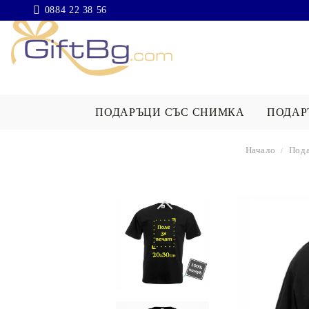
0884 22 38 56
ПОДАРЪЦИ СЪС СНИМКА
ПОДАР
Начало
Пода
ВЪЗГЛАВНИЦА СЪС
ПРЕСТИЛ
ПОДАРЪЦИ С ГОТОВ ДИЗАЙН
РЕКЛАМНИ УСЛУГИ
ПОДАРЪК
СНИМКА
СНИМКА
Баджове
Тениски
Коледни П
Печат върху текстил
ПЪЗЕЛ СЪС СНИМКА
ОДЕЯЛО 
Значки по поръчка
Престилки за готвене
Подарък Св
СНИМКА
Възглавници
Подарък за
Облепване и брандиране
Връзки за бадж | Ленти за бадж
Одеяла
Подарък за
СПАЛНИ КОМПЛЕКТИ
Широкоформатен печат
ХАВЛИИ/ ПЛАЖНИ КЪРПИ
Рекламни покривки