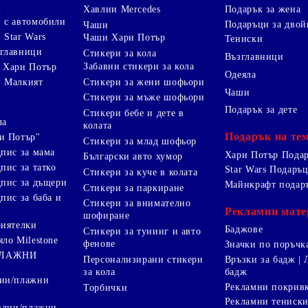
и
Хавлии Mercedes
Подарък за жена
 с автомобили
Подаръци за двой
Чаши
 Star Wars
Чаши Хари Потър
Тениски
зглавници
Стикери за кола
Възглавници
Забавни стикери за кола
 Хари Потър
Одеяла
Стикери за жени шофьори
и Малкият
Чаши
Стикери за мъже шофьори
Подарък за дете
Стикери бебе и дете в
ла
колата
Подарък на те
и Потър"
Стикери за млад шофьор
дпис за мама
Хари Потър Пода
Български авто хумор
пис за татко
Star Wars Подаръ
Стикери за куче в колата
дпис за дъщери
Майнкрафт подар
Стикери за паркиране
пис за баба и
Стикери за внимателно
Рекламни мате
шофиране
риятелки
Баджове
Стикери за тунинг и авто
яло Milestone
фенове
Значки по поръчк
ПЛАЖНИ
Персонализирани стикери
Връзки за бадж | 
за кола
бадж
лии/плажни
Рекламни покрив
Торбички
Рекламни тениск
авлии/плажни