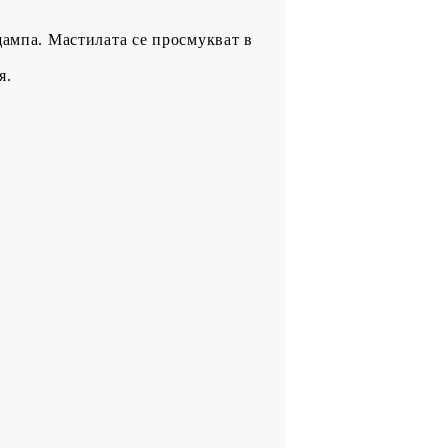
щампа. Мастилата се просмукват в
я.