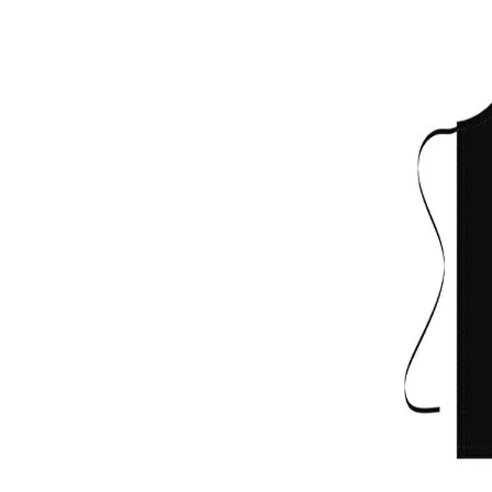
Чаши
UV печат върху предмети
Рекламни тениски
Стикери за кола
Торбички
Сублимационен печат
Рекламни стикери
Рекламни чаши
Рекламни пъзели
Рекламни ПРЕСТИЛКИ
Рекламни торбички
Рекламни Плажни кърпи
Рекламен Пуф