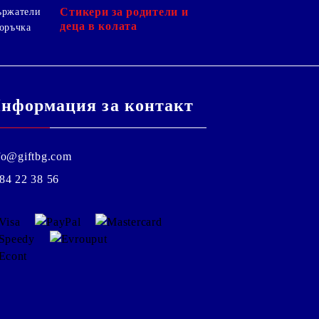
Стикери за родители и
ържатели
деца в колата
оръчка
нформация за контакт
fo@giftbg.com
84 22 38 56