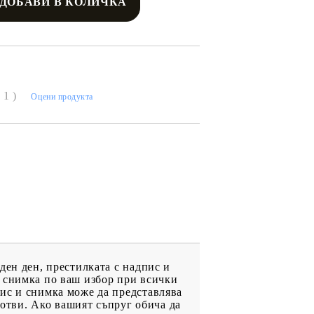
( 1 )
Оцени продукта
ден ден, престилката с надпис и
и снимка по ваш избор при всички
ис и снимка може да представлява
готви. Ако вашият съпруг обича да