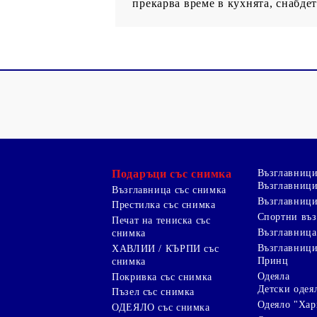
прекарва време в кухнята, снабде
Подаръци със снимка
Възглавниц
Възглавници
Възглавница със снимка
Възглавници
Престилка със снимка
Спортни въ
Печат на тениска със
Възглавница
снимка
Възглавниц
ХАВЛИИ / КЪРПИ със
Принц
снимка
Одеяла
Покривка със снимка
Детски одея
Пъзел със снимка
Одеяло "Хар
ОДЕЯЛО със снимка