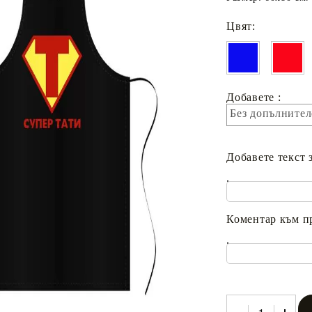
Цвят:
Добавете :
Без допълнител
Добавете текст 
.
Коментар към п
.