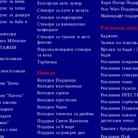
дпис за мама
Хари Потър Пода
Български авто хумор
пис за татко
Star Wars Подаръ
Стикери за куче в колата
дпис за дъщери
Майнкрафт подар
Стикери за паркиране
пис за баба и
Стикери за внимателно
Рекламни мате
шофиране
риятелки
Баджове
Стикери за тунинг и авто
яло Milestone
фенове
Значки по поръчк
ПЛАЖНИ
Персонализирани стикери
Връзки за бадж | 
за кола
бадж
лии/плажни
Рекламни покрив
Торбички
Рекламни тениск
авлии/плажни
Поводи
Рекламни стикери
Коледни Подаръци
Рекламни чаши
ия "Бичи
Коледни възглавници
Рекламни пъзели
Коледни одеяла
Рекламни ПРЕС
ия "Патета"
Коледни престилки
Рекламни торбич
и хавлии
Коледни Чаши
Рекламни Плажни
ръщене
Коледни тениски за двойки
Рекламни хавлии
ндали
дигитален печат
Подарък Свети Валентин
ман"
Подарък за 8 март
Хавлия с бродери
па с име
Подарък за рожден ден
ри
Рекламен Пуф