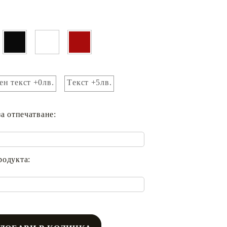
ен текст +0лв.
Tекст +5лв.
за отпечатване:
родукта: