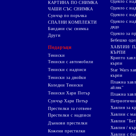
Одеяло с на
КАРТИНА ПО СНИМКА
Одеяло с над
ЧАШИ СЪС СНИМКА
Одеяло с на
Суичър по поръчка
Одеяло с над
СПАЛНИ КОМПЛЕКТИ
дядо
Бандани със снимка
Одеяло за п
Други
Бебешко оде
Подаръци
ХАВЛИИ/ 
КЪРПИ
Тениски
Крипто хав
Тениски с автомобили
кърпи
Тениски с надписи
Star Wars х
кърпи
Тениски за двойки
Плажна хавл
Коледни Тениски
айляк"
Тениски Хари Потър
Плажна хавл
Суичър Хари Потър
Патриотичн
Хавлия за к
Престилки за готвене
Хавлии с ма
Престилки с надписи
Хавлии "Бат
Дънкови престилки
Хавлия / кър
Кожени престилки
Хавлии с би