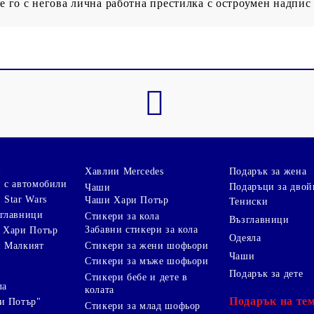
те го с негова лична работна престилка с остроумен надпис
и
Хавлии Mercedes
Подарък за жена
 с автомобили
Подаръци за двой
Чаши
 Star Wars
Чаши Хари Потър
Тениски
зглавници
Стикери за кола
Възглавници
Забавни стикери за кола
 Хари Потър
Одеяла
Стикери за жени шофьори
и Малкият
Чаши
Стикери за мъже шофьори
Подарък за дете
Стикери бебе и дете в
ла
колата
Подарък на те
и Потър"
Стикери за млад шофьор