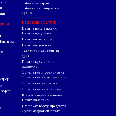
ръци
Табели за гараж
ци
Табелки за пощенски
кутии
ъци
Рекламни услуги
риали
Печат върху текстил
Печат върху плат
а
Печат на ластици
Ленти за
Печат на дамаска
Текстилни етикети за
ки
дрехи
и
Печат върху сатенена
панделка
Облепване и брандиране
Облепване на автомобили
ТИЛКИ
Облепване на бусове
ки
Облепване на витрини
 кърпи
Широкоформатен печат
Печат на фолио
UV печат върху предмети
я
Сублимационен печат