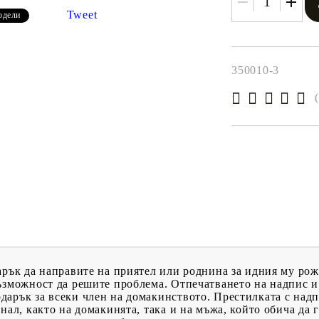
Tweet
одели
350010-3
арък да направите на приятел или роднина за идния му рож
възможност да решите проблема. Отпечатването на надпис 
арък за всеки член на домакинството. Престилката с надп
нал, както на домакинята, така и на мъжа, който обича да 