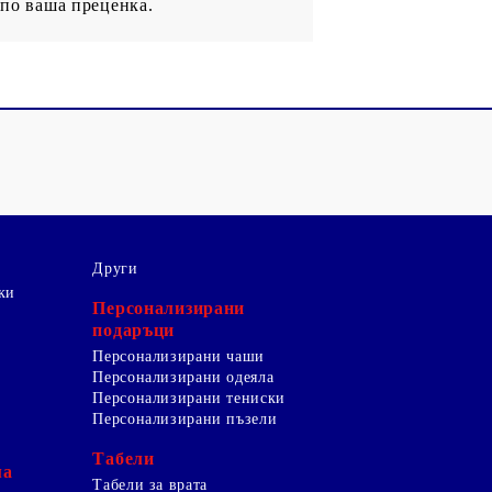
 по ваша преценка.
Други
ки
Персонализирани
подаръци
Персонализирани чаши
Персонализирани одеяла
Персонализирани тениски
Персонализирани пъзели
Табели
ма
Табели за врата