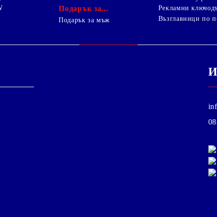
W
Подарък за...
Рекламни ключод
Възглавници по п
i
Подарък за мъж
И
in
08