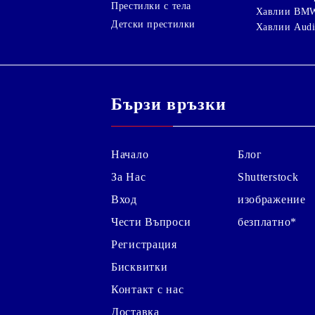
Престилки с тела
Хавлии BM
Детски престилки
Хавлии Aud
Бързи връзки
Начало
Блог
За Нас
Shutterstock
Вход
изображение
Чести Въпроси
безплатно*
Регистрация
Бисквитки
Контакт с нас
Доставка