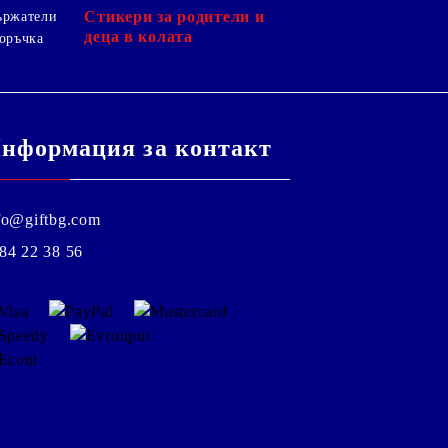
Стикери за родители и
ържатели
деца в колата
оръчка
нформация за контакт
fo@giftbg.com
84 22 38 56