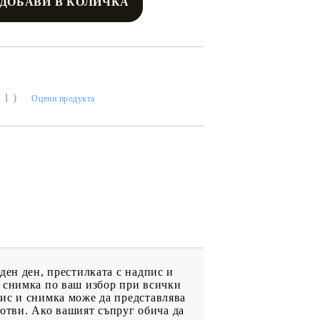
( 1 )
Оцени продукта
ден ден, престилката с надпис и
и снимка по ваш избор при всички
ис и снимка може да представлява
готви. Ако вашият съпруг обича да