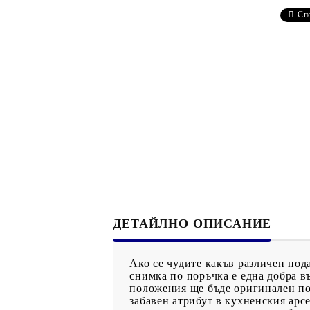
Рекламни ключодържатели
Сп
Възглавници по поръчка
Други
ДЕТАЙЛНО ОПИСАНИЕ
Ако се чудите какъв различен под
снимка по поръчка е една добра 
положения ще бъде оригинален под
забавен атрибут в кухненския арсе