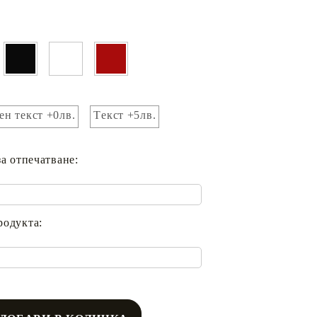
ен текст +0лв.
Tекст +5лв.
за отпечатване:
родукта: