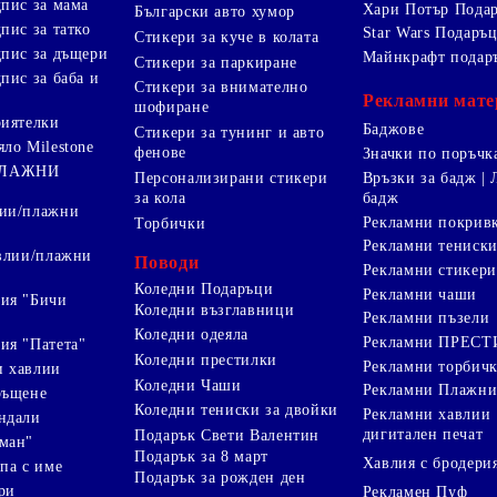
дпис за мама
Хари Потър Пода
Български авто хумор
пис за татко
Star Wars Подаръ
Стикери за куче в колата
дпис за дъщери
Майнкрафт подар
Стикери за паркиране
пис за баба и
Стикери за внимателно
Рекламни мате
шофиране
риятелки
Баджове
Стикери за тунинг и авто
яло Milestone
фенове
Значки по поръчк
ПЛАЖНИ
Персонализирани стикери
Връзки за бадж | 
за кола
бадж
лии/плажни
Рекламни покрив
Торбички
Рекламни тениск
авлии/плажни
Поводи
Рекламни стикери
Коледни Подаръци
Рекламни чаши
ия "Бичи
Коледни възглавници
Рекламни пъзели
Коледни одеяла
Рекламни ПРЕС
ия "Патета"
Коледни престилки
Рекламни торбич
и хавлии
Коледни Чаши
Рекламни Плажни
ръщене
Коледни тениски за двойки
Рекламни хавлии
ндали
дигитален печат
Подарък Свети Валентин
ман"
Подарък за 8 март
Хавлия с бродери
па с име
Подарък за рожден ден
ри
Рекламен Пуф