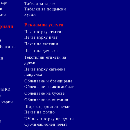
ръци
Табели за гараж
ци
Табелки за пощенски
кутии
ъци
Рекламни услуги
риали
Печат върху текстил
Печат върху плат
а
Печат на ластици
Ленти за
Печат на дамаска
Текстилни етикети за
ки
дрехи
и
Печат върху сатенена
панделка
Облепване и брандиране
Облепване на автомобили
ТИЛКИ
Облепване на бусове
ки
Облепване на витрини
 кърпи
Широкоформатен печат
Печат на фолио
UV печат върху предмети
я
Сублимационен печат