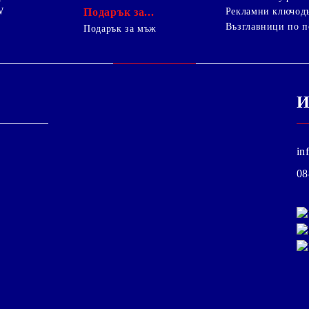
W
Подарък за...
Рекламни ключод
Възглавници по п
i
Подарък за мъж
И
in
08