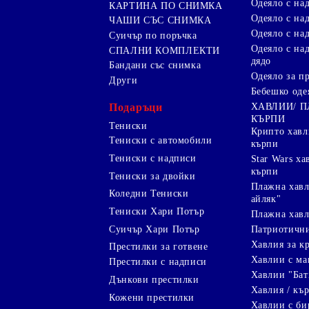
Одеяло с на
КАРТИНА ПО СНИМКА
Одеяло с над
ЧАШИ СЪС СНИМКА
Одеяло с на
Суичър по поръчка
Одеяло с над
СПАЛНИ КОМПЛЕКТИ
дядо
Бандани със снимка
Одеяло за п
Други
Бебешко оде
Подаръци
ХАВЛИИ/ 
КЪРПИ
Тениски
Крипто хав
Тениски с автомобили
кърпи
Тениски с надписи
Star Wars х
кърпи
Тениски за двойки
Плажна хавл
Коледни Тениски
айляк"
Тениски Хари Потър
Плажна хавл
Суичър Хари Потър
Патриотичн
Хавлия за к
Престилки за готвене
Хавлии с ма
Престилки с надписи
Хавлии "Бат
Дънкови престилки
Хавлия / кър
Кожени престилки
Хавлии с би