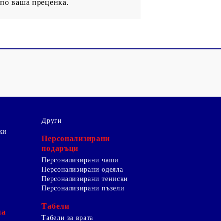
 по ваша преценка.
Други
ки
Персонализирани
подаръци
Персонализирани чаши
Персонализирани одеяла
Персонализирани тениски
Персонализирани пъзели
Табели
ма
Табели за врата