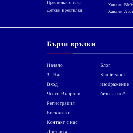
Престилки с тела
Хавлии BM
Детски престилки
Хавлии Aud
Бързи връзки
Начало
Блог
За Нас
Shutterstock
Вход
изображение
Чести Въпроси
безплатно*
Регистрация
Бисквитки
Контакт с нас
Доставка