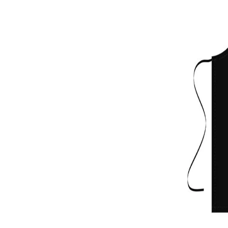
Чаши
UV печат върху предмети
Рекламни тениски
Стикери за кола
Торбички
Сублимационен печат
Рекламни стикери
Рекламни чаши
Рекламни пъзели
Рекламни ПРЕСТИЛКИ
Рекламни торбички
Рекламни Плажни кърпи
Рекламен Пуф