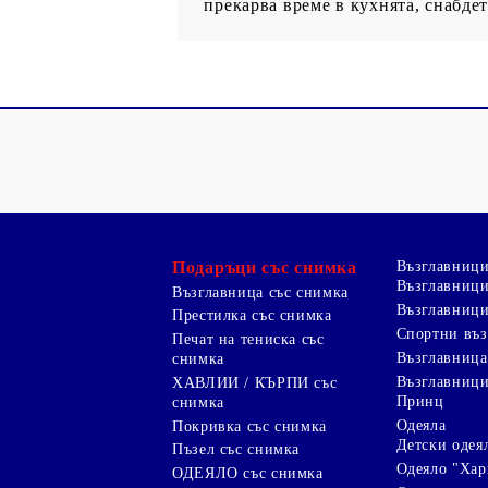
прекарва време в кухнята, снабде
Подаръци със снимка
Възглавниц
Възглавници
Възглавница със снимка
Възглавници
Престилка със снимка
Спортни въ
Печат на тениска със
Възглавница
снимка
Възглавниц
ХАВЛИИ / КЪРПИ със
Принц
снимка
Одеяла
Покривка със снимка
Детски одея
Пъзел със снимка
Одеяло "Хар
ОДЕЯЛО със снимка