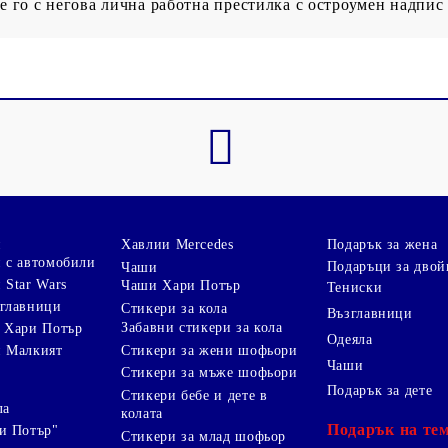
те го с негова лична работна престилка с остроумен надпис
и
Хавлии Mercedes
Подарък за жена
 с автомобили
Подаръци за двой
Чаши
 Star Wars
Чаши Хари Потър
Тениски
зглавници
Стикери за кола
Възглавници
Забавни стикери за кола
 Хари Потър
Одеяла
Стикери за жени шофьори
и Малкият
Чаши
Стикери за мъже шофьори
Подарък за дете
Стикери бебе и дете в
ла
колата
Подарък на те
и Потър"
Стикери за млад шофьор