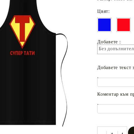
Цвят:
Добавете :
Без допълнител
Добавете текст 
.
Коментар към п
.