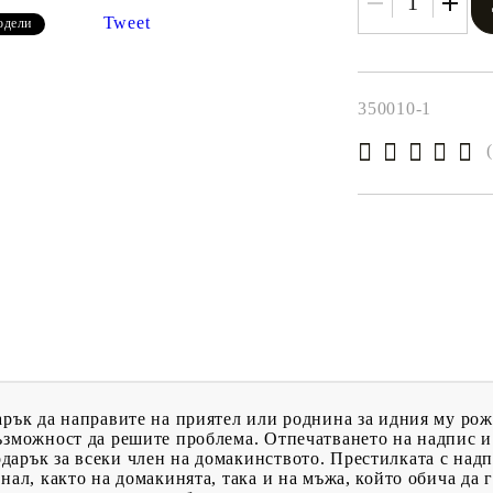
Tweet
одели
350010-1
арък да направите на приятел или роднина за идния му рож
възможност да решите проблема. Отпечатването на надпис 
арък за всеки член на домакинството. Престилката с надп
нал, както на домакинята, така и на мъжа, който обича да 