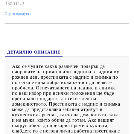
350011-3
Оцени продукта
ДЕТАЙЛНО ОПИСАНИЕ
Ако се чудите какъв различен подарък да
направите на приятел или роднина за идния му
рожден ден, престилката с надпис и снимка по
поръчка е една добра възможност да решите
проблема. Отпечатването на надпис и снимка
по ваш избор при всички положения ще бъде
оригинален подарък за всеки член на
домакинството. Престилката с надпис и снимка
може да представлява забавен атрибут в
кухненския арсенал, както на домакинята, така
и на мъжа, който обича да готви. Ако вашият
съпруг обича да прекарва време в кухнята,
снабдете го с негова лична работна престилка с