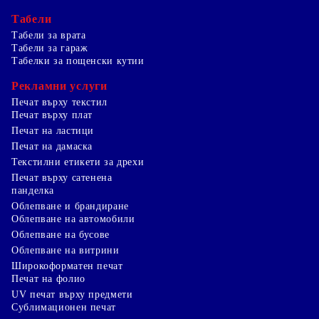
Табели
Табели за врата
Табели за гараж
Табелки за пощенски кутии
Рекламни услуги
Печат върху текстил
Печат върху плат
Печат на ластици
Печат на дамаска
Текстилни етикети за дрехи
Печат върху сатенена
панделка
Облепване и брандиране
Облепване на автомобили
Облепване на бусове
Облепване на витрини
Широкоформатен печат
Печат на фолио
UV печат върху предмети
Сублимационен печат