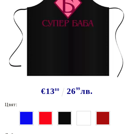
Tweet
Сподели
Марка:
GiftBG
Престилка Супер Баба
€13
26
99
лв.
80
Цвят: