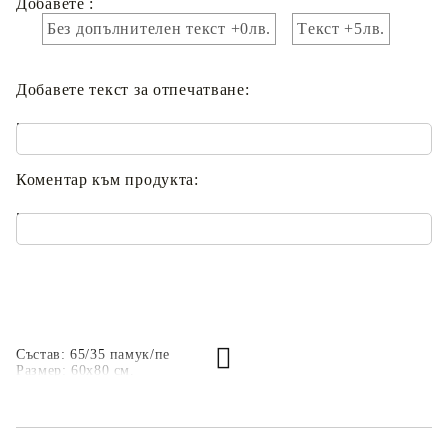
Добавете :
Без допълнителен текст +0лв.
Tекст +5лв.
Добавете текст за отпечатване:
.
Коментар към продукта:
.
Състав: 65/35 памук/пе
Размер: 60х80 см.