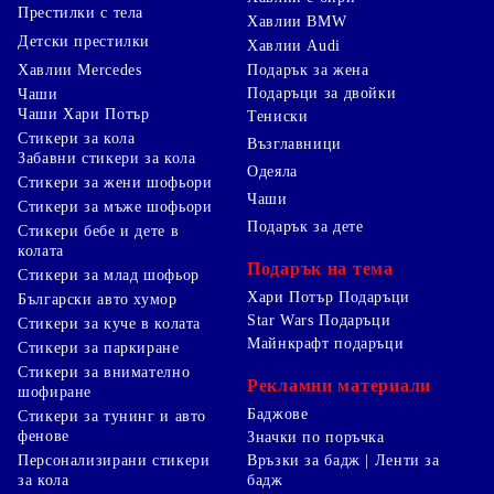
Престилки с тела
Хавлии BMW
Детски престилки
Хавлии Audi
Хавлии Mercedes
Подарък за жена
Подаръци за двойки
Чаши
Чаши Хари Потър
Тениски
Стикери за кола
Възглавници
Забавни стикери за кола
Одеяла
Стикери за жени шофьори
Чаши
Стикери за мъже шофьори
Подарък за дете
Стикери бебе и дете в
колата
Подарък на тема
Стикери за млад шофьор
Хари Потър Подаръци
Български авто хумор
Star Wars Подаръци
Стикери за куче в колата
Майнкрафт подаръци
Стикери за паркиране
Стикери за внимателно
Рекламни материали
шофиране
Баджове
Стикери за тунинг и авто
фенове
Значки по поръчка
Персонализирани стикери
Връзки за бадж | Ленти за
за кола
бадж