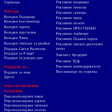
Рекламни покривки
Торбички
Рекламни тениски
Поводи
Рекламни стикери
Коледни Подаръци
Рекламни чаши
Коледни възглавници
Рекламни пъзели
Коледни одеяла
Рекламни ПРЕСТИЛКИ
Коледни престилки
Рекламни торбички
Коледни Чаши
Рекламни Плажни кърпи
Коледни тениски за двойки
Рекламни хавлии дигитален
печат
Подарък Свети Валентин
Подарък за 8 март
Хавлия с бродерия
Подарък за рожден ден
Рекламен Пуф
Подарък за...
Рекламни ключодържатели
Възглавници по поръчка
Подарък за мъж
Други
Персонализирани
подаръци
Персонализирани чаши
Персонализирани одеяла
Персонализирани тениски
Персонализирани пъзели