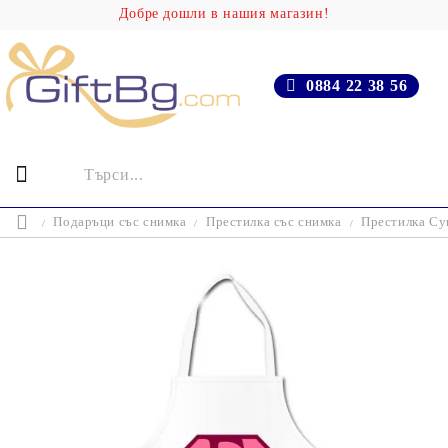
Добре дошли в нашия магазин!
0884 22 38 56
Подаръци със снимка
Престилка със снимка
Престилка Су