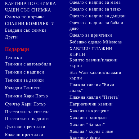
Одеяло с надпис за мама
КАРТИНА ПО СНИМКА
Одеяло с надпис за татко
ЧАШИ СЪС СНИМКА
Одеяло с надпис за дъщери
Суичър по поръчка
Одеяло с надпис за баба и
СПАЛНИ КОМПЛЕКТИ
дядо
Бандани със снимка
Одеяло за приятелки
Други
Бебешко одеяло Milestone
Подаръци
ХАВЛИИ/ ПЛАЖНИ
КЪРПИ
Тениски
Крипто хавлии/плажни
Тениски с автомобили
кърпи
Тениски с надписи
Star Wars хавлии/плажни
кърпи
Тениски за двойки
Плажна хавлия "Бичи
Коледни Тениски
айляк"
Тениски Хари Потър
Плажна хавлия "Патета"
Суичър Хари Потър
Патриотични хавлии
Хавлия за кръщене
Престилки за готвене
Хавлии с мандали
Престилки с надписи
Хавлии "Батман"
Дънкови престилки
Хавлия / кърпа с име
Кожени престилки
Хавлии с бири