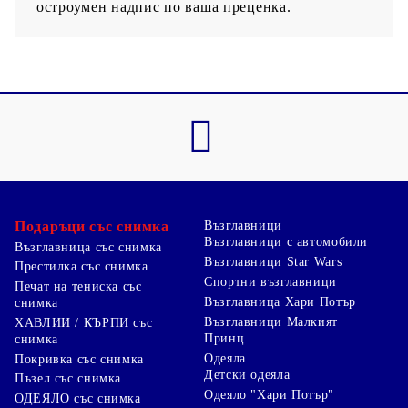
остроумен надпис по ваша преценка.
Подаръци със снимка
Възглавници
Възглавници с автомобили
Възглавница със снимка
Възглавници Star Wars
Престилка със снимка
Спортни възглавници
Печат на тениска със
Възглавница Хари Потър
снимка
Възглавници Малкият
ХАВЛИИ / КЪРПИ със
Принц
снимка
Одеяла
Покривка със снимка
Детски одеяла
Пъзел със снимка
Одеяло "Хари Потър"
ОДЕЯЛО със снимка