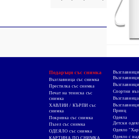
Подаръци със снимка
Възглавниц
Възглавници
Възглавница със снимка
Възглавници
Престилка със снимка
Спортни въ
Печат на тениска със
Възглавница
снимка
Възглавниц
ХАВЛИИ / КЪРПИ със
Принц
снимка
Одеяла
Покривка със снимка
Детски одея
Пъзел със снимка
Одеяло "Хар
ОДЕЯЛО със снимка
Одеяло с на
КАРТИНА ПО СНИМКА