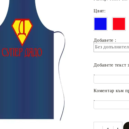
Цвят:
Добавете :
Без допълнител
Добавете текст 
.
Коментар към п
.