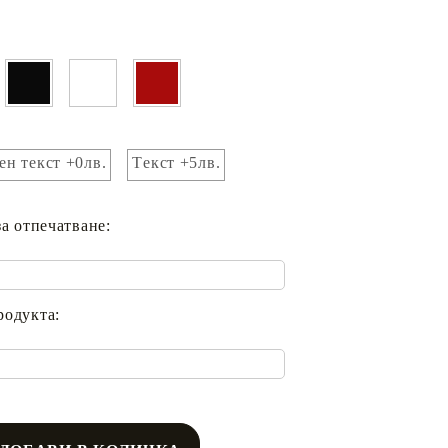
ен текст +0лв.
Tекст +5лв.
за отпечатване:
родукта: