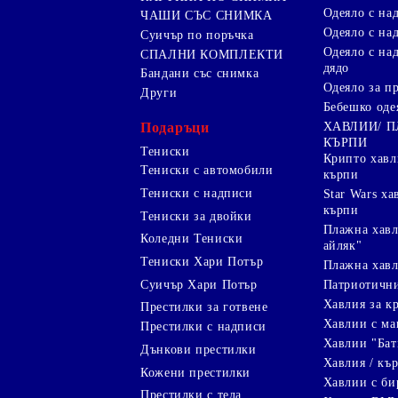
Одеяло с над
ЧАШИ СЪС СНИМКА
Одеяло с на
Суичър по поръчка
Одеяло с над
СПАЛНИ КОМПЛЕКТИ
дядо
Бандани със снимка
Одеяло за п
Други
Бебешко оде
Подаръци
ХАВЛИИ/ 
КЪРПИ
Тениски
Крипто хав
Тениски с автомобили
кърпи
Тениски с надписи
Star Wars х
кърпи
Тениски за двойки
Плажна хавл
Коледни Тениски
айляк"
Тениски Хари Потър
Плажна хавл
Суичър Хари Потър
Патриотичн
Хавлия за к
Престилки за готвене
Хавлии с ма
Престилки с надписи
Хавлии "Бат
Дънкови престилки
Хавлия / кър
Кожени престилки
Хавлии с би
Престилки с тела