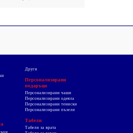
Други
ки
Персонализирани
подаръци
Персонализирани чаши
Персонализирани одеяла
Персонализирани тениски
Персонализирани пъзели
Табели
ма
Табели за врата
ръци