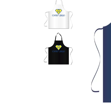
Чаши
UV печат върху предмети
Рекламни тениски
Стикери за кола
Торбички
Сублимационен печат
Рекламни стикери
Рекламни чаши
Рекламни пъзели
Рекламни ПРЕСТИЛКИ
Рекламни торбички
Рекламни Плажни кърпи
Рекламен Пуф