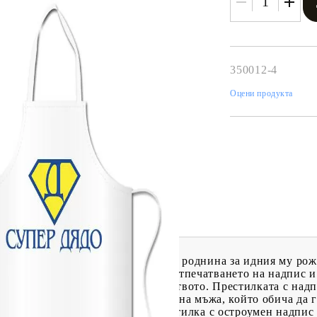
350012-4
Оцени продукта
Tweet
одели
арък да направите на приятел или роднина за идния му рож
възможност да решите проблема. Отпечатването на надпис 
арък за всеки член на домакинството. Престилката с надп
нал, както на домакинята, така и на мъжа, който обича да 
те го с негова лична работна престилка с остроумен надпис