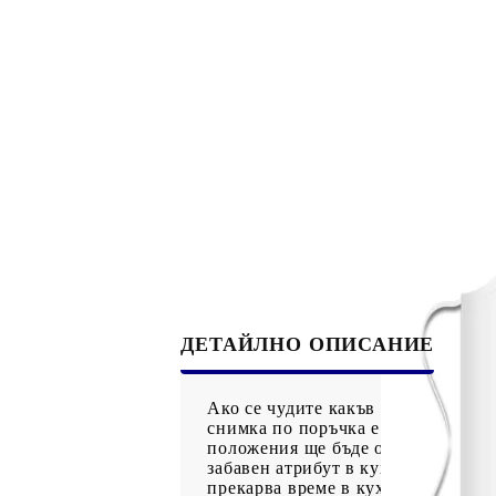
Рекламни ключодържатели
Възглавници по поръчка
Други
Сп
ДЕТАЙЛНО ОПИСАНИЕ
Ако се чудите какъв различен под
снимка по поръчка е една добра 
положения ще бъде оригинален под
забавен атрибут в кухненския арсе
прекарва време в кухнята, снабде