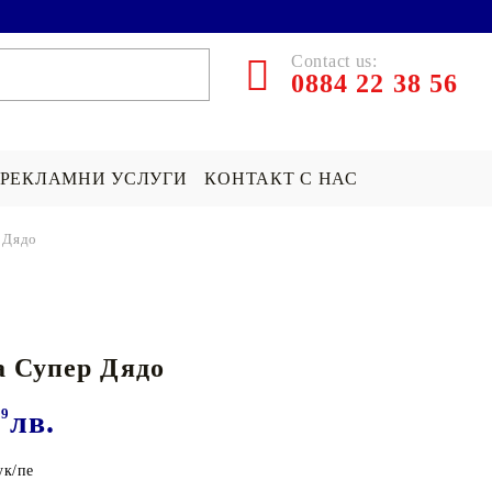
Contact us:
0884 22 38 56
РЕКЛАМНИ УСЛУГИ
КОНТАКТ С НАС
 Дядо
ЪРПИ СЪС
ПОКРИВКА СЪС
ПОДАРЪК НА ТЕМА...
СНИМКА
Хари Потър Подаръци
 Супер Дядо
СНИМКА
СУИЧЪР ПО ПОРЪЧКА
Star Wars Подаръци
Майнкрафт подаръци
99
лв.
ДРУГИ
ук/пе