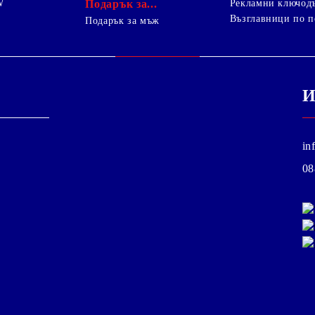
W
Подарък за...
Рекламни ключод
Възглавници по п
i
Подарък за мъж
И
in
08