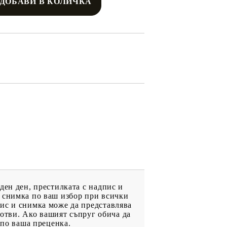
ден ден, престилката с надпис и
и снимка по ваш избор при всички
ис и снимка може да представлява
готви. Ако вашият съпруг обича да
 по ваша преценка.