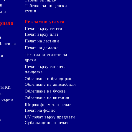
Табели за гараж
ци
Табелки за пощенски
кутии
ъци
Рекламни услуги
риали
Печат върху текстил
Печат върху плат
а
Печат на ластици
Ленти за
Печат на дамаска
Текстилни етикети за
ки
дрехи
и
Печат върху сатенена
панделка
Облепване и брандиране
Облепване на автомобили
ТИЛКИ
Облепване на бусове
ки
Облепване на витрини
 кърпи
Широкоформатен печат
Печат на фолио
UV печат върху предмети
я
Сублимационен печат