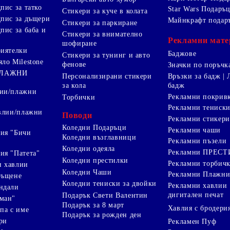
пис за татко
Star Wars Подаръ
Стикери за куче в колата
дпис за дъщери
Майнкрафт подар
Стикери за паркиране
пис за баба и
Стикери за внимателно
Рекламни мате
шофиране
риятелки
Баджове
Стикери за тунинг и авто
яло Milestone
фенове
Значки по поръчк
ПЛАЖНИ
Персонализирани стикери
Връзки за бадж | 
за кола
бадж
лии/плажни
Рекламни покрив
Торбички
Рекламни тениск
авлии/плажни
Поводи
Рекламни стикери
Коледни Подаръци
Рекламни чаши
ия "Бичи
Коледни възглавници
Рекламни пъзели
Коледни одеяла
Рекламни ПРЕС
ия "Патета"
Коледни престилки
Рекламни торбич
и хавлии
Коледни Чаши
Рекламни Плажни
ръщене
Коледни тениски за двойки
Рекламни хавлии
ндали
дигитален печат
Подарък Свети Валентин
ман"
Подарък за 8 март
Хавлия с бродери
па с име
Подарък за рожден ден
ри
Рекламен Пуф