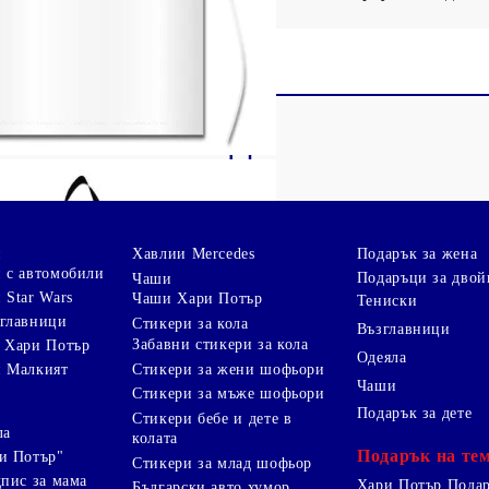
и
Хавлии Mercedes
Подарък за жена
 с автомобили
Подаръци за двой
Чаши
 Star Wars
Чаши Хари Потър
Тениски
зглавници
Стикери за кола
Възглавници
Забавни стикери за кола
 Хари Потър
Одеяла
Стикери за жени шофьори
и Малкият
Чаши
Стикери за мъже шофьори
Подарък за дете
Стикери бебе и дете в
ла
колата
Подарък на те
и Потър"
Стикери за млад шофьор
дпис за мама
Хари Потър Пода
Български авто хумор