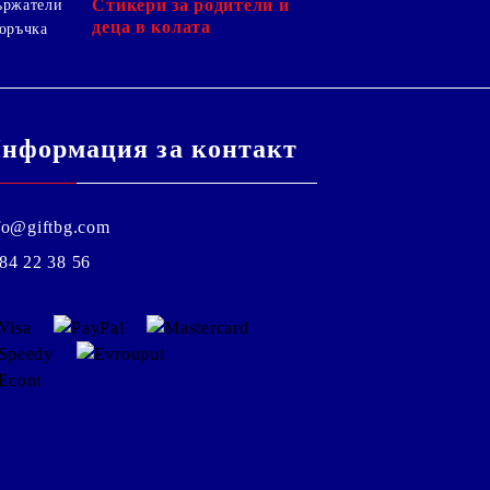
Стикери за родители и
ържатели
деца в колата
оръчка
нформация за контакт
fo@giftbg.com
84 22 38 56