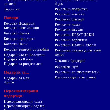
за кола
бадж
Рекламни покривки
Торбички
Рекламни тениски
Поводи
Рекламни стикери
Коледни Подаръци
Рекламни чаши
Коледни възглавници
Рекламни пъзели
Коледни одеяла
Рекламни ПРЕСТИЛКИ
Коледни престилки
Рекламни торбички
Коледни Чаши
Рекламни Плажни кърпи
Коледни тениски за двойки
Рекламни хавлии дигитален
печат
Подарък Свети Валентин
Подарък за 8 март
Хавлия с бродерия
Подарък за рожден ден
Рекламен Пуф
Подарък за...
Рекламни ключодържатели
Възглавници по поръчка
Подарък за мъж
Други
Персонализирани
подаръци
Персонализирани чаши
Персонализирани одеяла