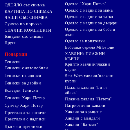
Одеяло "Хари Потър"
ОДЕЯЛО със снимка
Одеяло с надпис за мама
КАРТИНА ПО СНИМКА
Одеяло с надпис за татко
ЧАШИ СЪС СНИМКА
Одеяло с надпис за дъщери
Суичър по поръчка
Одеяло с надпис за баба и
СПАЛНИ КОМПЛЕКТИ
дядо
Бандани със снимка
Одеяло за приятелки
Други
Бебешко одеяло Milestone
Подаръци
ХАВЛИИ/ ПЛАЖНИ
КЪРПИ
Тениски
Крипто хавлии/плажни
Тениски с автомобили
кърпи
Тениски с надписи
Star Wars хавлии/плажни
кърпи
Тениски за двойки
Плажна хавлия "Бичи
Коледни Тениски
айляк"
Тениски Хари Потър
Плажна хавлия "Патета"
Суичър Хари Потър
Патриотични хавлии
Хавлия за кръщене
Престилки за готвене
Хавлии с мандали
Престилки с надписи
Хавлии "Батман"
Дънкови престилки