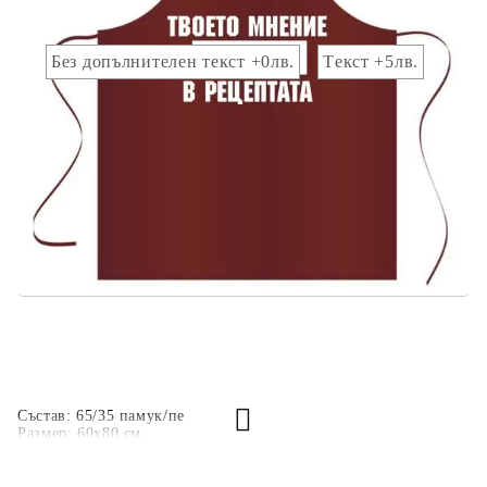
Добавете :
Без допълнителен текст +0лв.
Tекст +5лв.
Добавете текст за отпечатване:
.
Коментар към продукта:
.
Състав: 65/35 памук/пе
Размер: 60х80 см.