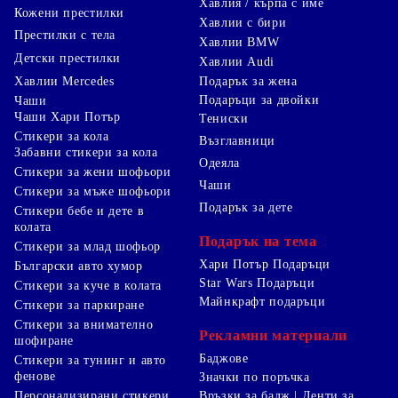
Хавлия / кърпа с име
Кожени престилки
Хавлии с бири
Престилки с тела
Хавлии BMW
Детски престилки
Хавлии Audi
Хавлии Mercedes
Подарък за жена
Подаръци за двойки
Чаши
Чаши Хари Потър
Тениски
Стикери за кола
Възглавници
Забавни стикери за кола
Одеяла
Стикери за жени шофьори
Чаши
Стикери за мъже шофьори
Подарък за дете
Стикери бебе и дете в
колата
Подарък на тема
Стикери за млад шофьор
Хари Потър Подаръци
Български авто хумор
Star Wars Подаръци
Стикери за куче в колата
Майнкрафт подаръци
Стикери за паркиране
Стикери за внимателно
Рекламни материали
шофиране
Баджове
Стикери за тунинг и авто
фенове
Значки по поръчка
Персонализирани стикери
Връзки за бадж | Ленти за