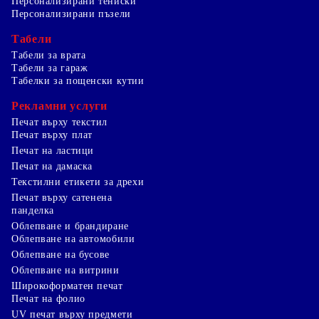
Персонализирани тениски
Персонализирани пъзели
Табели
Табели за врата
Табели за гараж
Табелки за пощенски кутии
Рекламни услуги
Печат върху текстил
Печат върху плат
Печат на ластици
Печат на дамаска
Текстилни етикети за дрехи
Печат върху сатенена
панделка
Облепване и брандиране
Облепване на автомобили
Облепване на бусове
Облепване на витрини
Широкоформатен печат
Печат на фолио
UV печат върху предмети