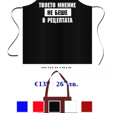
Tweet
Сподели
Марка:
GiftBG
Престилка Твоето мнение не е в
рецептата
€13
26
99
лв.
80
Цвят: