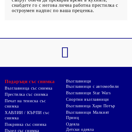
снабдете го с негова лична работна престилка с
остроумен надпис по ваша преценка.
Подаръци със снимка
Възглавници
Възглавници с автомобили
Възглавница със снимка
Възглавници Star Wars
Престилка със снимка
Спортни възглавници
Печат на тениска със
Възглавница Хари Потър
снимка
Възглавници Малкият
ХАВЛИИ / КЪРПИ със
Принц
снимка
Одеяла
Покривка със снимка
Детски одеяла
Пъзел със снимка