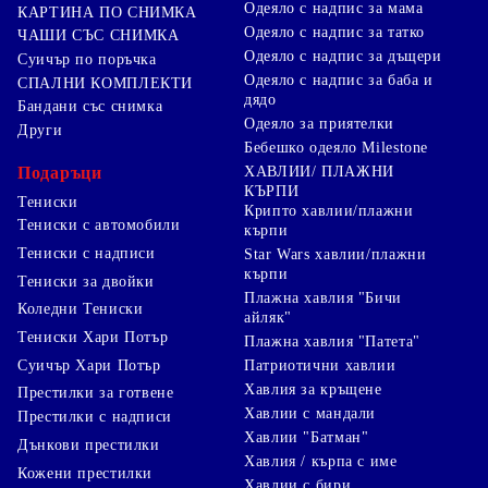
Одеяло с надпис за мама
КАРТИНА ПО СНИМКА
Одеяло с надпис за татко
ЧАШИ СЪС СНИМКА
Одеяло с надпис за дъщери
Суичър по поръчка
Одеяло с надпис за баба и
СПАЛНИ КОМПЛЕКТИ
дядо
Бандани със снимка
Одеяло за приятелки
Други
Бебешко одеяло Milestone
Подаръци
ХАВЛИИ/ ПЛАЖНИ
КЪРПИ
Тениски
Крипто хавлии/плажни
Тениски с автомобили
кърпи
Тениски с надписи
Star Wars хавлии/плажни
кърпи
Тениски за двойки
Плажна хавлия "Бичи
Коледни Тениски
айляк"
Тениски Хари Потър
Плажна хавлия "Патета"
Суичър Хари Потър
Патриотични хавлии
Хавлия за кръщене
Престилки за готвене
Хавлии с мандали
Престилки с надписи
Хавлии "Батман"
Дънкови престилки
Хавлия / кърпа с име
Кожени престилки
Хавлии с бири