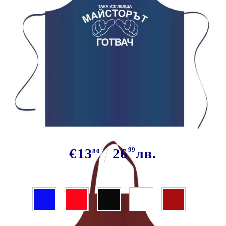
Tweet
Сподели
Марка:
GiftBG
Престилка Майстор готвач
€13
26
99
лв.
80
Цвят: