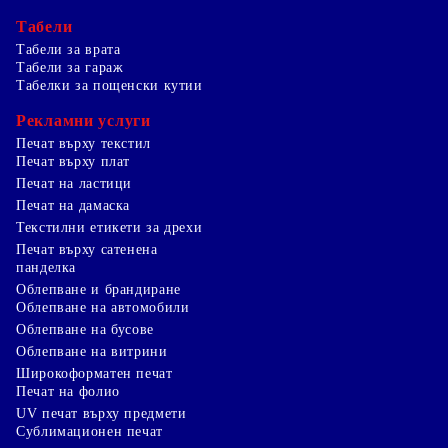
Табели
Табели за врата
Табели за гараж
Табелки за пощенски кутии
Рекламни услуги
Печат върху текстил
Печат върху плат
Печат на ластици
Печат на дамаска
Текстилни етикети за дрехи
Печат върху сатенена
панделка
Облепване и брандиране
Облепване на автомобили
Облепване на бусове
Облепване на витрини
Широкоформатен печат
Печат на фолио
UV печат върху предмети
Сублимационен печат