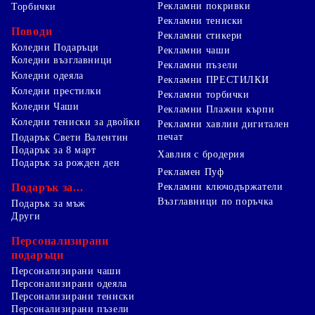
Рекламни покривки
Торбички
Рекламни тениски
Поводи
Рекламни стикери
Коледни Подаръци
Рекламни чаши
Коледни възглавници
Рекламни пъзели
Коледни одеяла
Рекламни ПРЕСТИЛКИ
Коледни престилки
Рекламни торбички
Коледни Чаши
Рекламни Плажни кърпи
Коледни тениски за двойки
Рекламни хавлии дигитален
печат
Подарък Свети Валентин
Подарък за 8 март
Хавлия с бродерия
Подарък за рожден ден
Рекламен Пуф
Подарък за...
Рекламни ключодържатели
Възглавници по поръчка
Подарък за мъж
Други
Персонализирани
подаръци
Персонализирани чаши
Персонализирани одеяла
Персонализирани тениски
Персонализирани пъзели