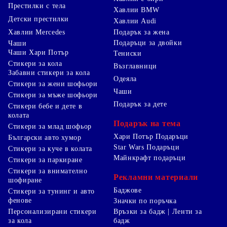
Престилки с тела
Хавлии BMW
Детски престилки
Хавлии Audi
Хавлии Mercedes
Подарък за жена
Подаръци за двойки
Чаши
Чаши Хари Потър
Тениски
Стикери за кола
Възглавници
Забавни стикери за кола
Одеяла
Стикери за жени шофьори
Чаши
Стикери за мъже шофьори
Подарък за дете
Стикери бебе и дете в
колата
Подарък на тема
Стикери за млад шофьор
Хари Потър Подаръци
Български авто хумор
Star Wars Подаръци
Стикери за куче в колата
Майнкрафт подаръци
Стикери за паркиране
Стикери за внимателно
Рекламни материали
шофиране
Баджове
Стикери за тунинг и авто
фенове
Значки по поръчка
Персонализирани стикери
Връзки за бадж | Ленти за
за кола
бадж