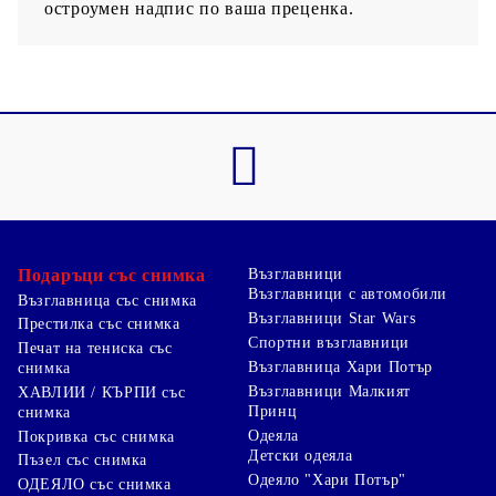
остроумен надпис по ваша преценка.
Подаръци със снимка
Възглавници
Възглавници с автомобили
Възглавница със снимка
Възглавници Star Wars
Престилка със снимка
Спортни възглавници
Печат на тениска със
Възглавница Хари Потър
снимка
Възглавници Малкият
ХАВЛИИ / КЪРПИ със
Принц
снимка
Одеяла
Покривка със снимка
Детски одеяла
Пъзел със снимка
Одеяло "Хари Потър"
ОДЕЯЛО със снимка