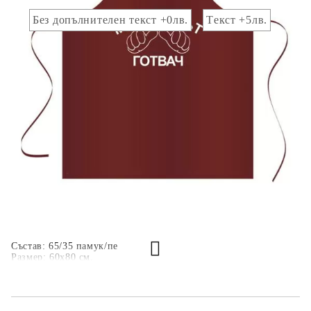
Добавете :
Без допълнителен текст +0лв.
Tекст +5лв.
Добавете текст за отпечатване:
.
Коментар към продукта:
.
Състав: 65/35 памук/пе
Размер: 60х80 см.