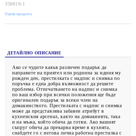
350019-1
Оцени продукта
ДЕТАЙЛНО ОПИСАНИЕ
Ако се чудите какъв различен подарък да
направите на приятел или роднина за идния му
рожден ден, престилката с надпис и снимка по
поръчка е една добра възможност да решите
проблема. Отпечатването на надпис и снимка
по ваш избор при всички положения ще бъде
оригинален подарък за всеки член на
домакинството. Престилката с надпис и снимка
може да представлява забавен атрибут в
кухненския арсенал, както на домакинята, така
и на мъжа, който обича да готви. Ако вашият
съпруг обича да прекарва време в кухнята,
снабдете го с негова лична работна престилка с