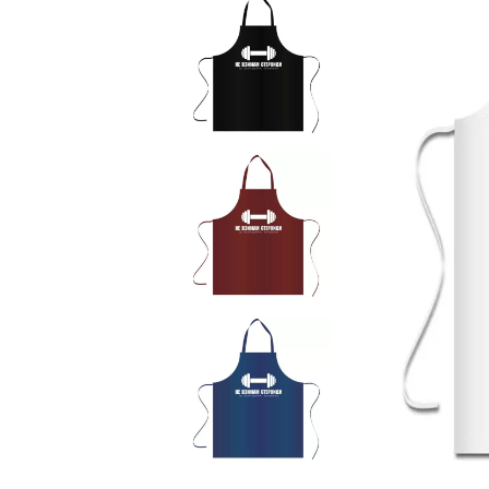
Чаши
UV печат върху предмети
Рекламни тениски
Стикери за кола
Торбички
Сублимационен печат
Рекламни стикери
Рекламни чаши
Рекламни пъзели
Рекламни ПРЕСТИЛКИ
Рекламни торбички
Рекламни Плажни кърпи
Рекламен Пуф