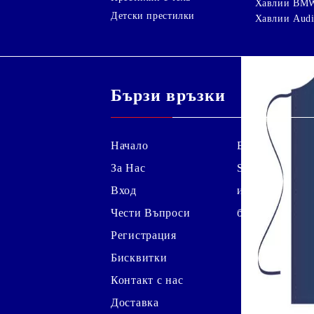
Хавлии BM
Детски престилки
Хавлии Aud
Бързи връзки
Начало
Блог
За Нас
Shutterstock
Вход
изображение
Чести Въпроси
безплатно*
Регистрация
Бисквитки
Контакт с нас
Доставка