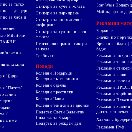
пис за татко
Star Wars Подаръ
Стикери за куче в колата
дпис за дъщери
Майнкрафт подар
Стикери за паркиране
пис за баба и
Стикери за внимателно
Рекламни мате
шофиране
риятелки
Баджове
Стикери за тунинг и авто
яло Milestone
фенове
Значки по поръчк
ПЛАЖНИ
Персонализирани стикери
Връзки за бадж | 
за кола
бадж
лии/плажни
Рекламни покрив
Торбички
Рекламни тениск
авлии/плажни
Поводи
Рекламни стикери
Коледни Подаръци
Рекламни чаши
ия "Бичи
Коледни възглавници
Рекламни пъзели
Коледни одеяла
Рекламни ПРЕС
ия "Патета"
Коледни престилки
Рекламни торбич
и хавлии
Коледни Чаши
Рекламни Плажни
ръщене
Коледни тениски за двойки
Рекламни хавлии
ндали
дигитален печат
Подарък Свети Валентин
ман"
Подарък за 8 март
Хавлия с бродери
па с име
Подарък за рожден ден
ри
Рекламен Пуф