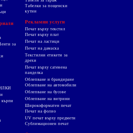
Табели за гараж
ци
Табелки за пощенски
кутии
ъци
Рекламни услуги
риали
Печат върху текстил
Печат върху плат
а
Печат на ластици
Ленти за
Печат на дамаска
Текстилни етикети за
ки
дрехи
и
Печат върху сатенена
панделка
Облепване и брандиране
Облепване на автомобили
ТИЛКИ
Облепване на бусове
ки
Облепване на витрини
 кърпи
Широкоформатен печат
Печат на фолио
UV печат върху предмети
я
Сублимационен печат