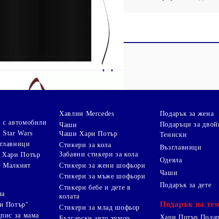
и
Хавлии Mercedes
Подарък за жена
 с автомобили
Подаръци за двой
Чаши
 Star Wars
Чаши Хари Потър
Тениски
зглавници
Стикери за кола
Възглавници
Забавни стикери за кола
 Хари Потър
Одеяла
Стикери за жени шофьори
и Малкият
Чаши
Стикери за мъже шофьори
Подарък за дете
Стикери бебе и дете в
ла
колата
Подарък на те
и Потър"
Стикери за млад шофьор
дпис за мама
Хари Потър Пода
Български авто хумор