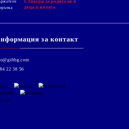
Стикери за родители и
ържатели
деца в колата
оръчка
нформация за контакт
fo@giftbg.com
84 22 38 56