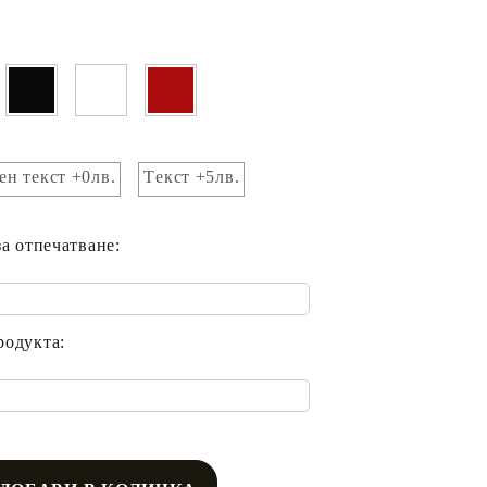
ен текст +0лв.
Tекст +5лв.
за отпечатване:
родукта: