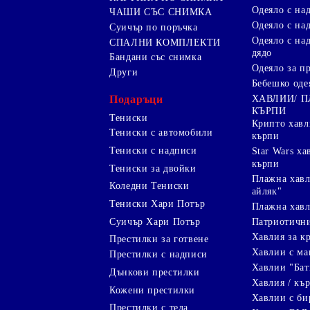
Одеяло с над
ЧАШИ СЪС СНИМКА
Одеяло с на
Суичър по поръчка
Одеяло с над
СПАЛНИ КОМПЛЕКТИ
дядо
Бандани със снимка
Одеяло за п
Други
Бебешко оде
Подаръци
ХАВЛИИ/ 
КЪРПИ
Тениски
Крипто хав
Тениски с автомобили
кърпи
Тениски с надписи
Star Wars х
кърпи
Тениски за двойки
Плажна хавл
Коледни Тениски
айляк"
Тениски Хари Потър
Плажна хавл
Суичър Хари Потър
Патриотичн
Хавлия за к
Престилки за готвене
Хавлии с ма
Престилки с надписи
Хавлии "Бат
Дънкови престилки
Хавлия / кър
Кожени престилки
Хавлии с би
Престилки с тела