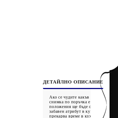
Рекламни ключодържатели
Възглавници по поръчка
Други
Сп
ДЕТАЙЛНО ОПИСАНИЕ
Ако се чудите какъв различен под
снимка по поръчка е една добра 
положения ще бъде оригинален под
забавен атрибут в кухненския арсе
прекарва време в кухнята, снабде