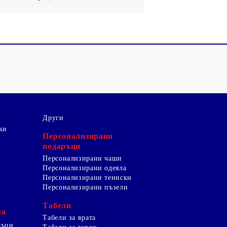
Други
ки
Персонализирани
подаръци
Персонализирани чаши
Персонализирани одеяла
Персонализирани тениски
Персонализирани пъзели
Табели
ма
Табели за врата
ръци