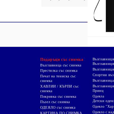
Подаръци със снимка
Възглавниц
Възглавници
Възглавница със снимка
Възглавници
Престилка със снимка
Спортни въ
Печат на тениска със
Възглавница
снимка
Възглавниц
ХАВЛИИ / КЪРПИ със
Принц
снимка
Одеяла
Покривка със снимка
Детски одея
Пъзел със снимка
Одеяло "Хар
ОДЕЯЛО със снимка
Одеяло с на
КАРТИНА ПО СНИМКА