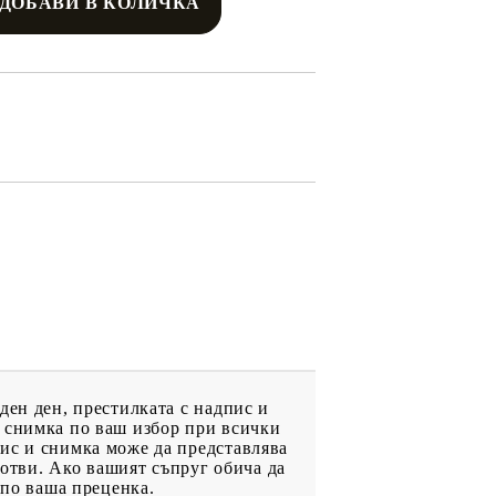
ден ден, престилката с надпис и
и снимка по ваш избор при всички
ис и снимка може да представлява
готви. Ако вашият съпруг обича да
 по ваша преценка.