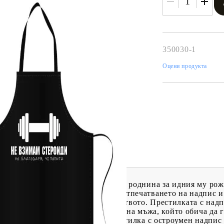
350030-1
Оцени продукта
Tweet
одели
арък да направите на приятел или роднина за идния му рож
възможност да решите проблема. Отпечатването на надпис 
арък за всеки член на домакинството. Престилката с надп
нал, както на домакинята, така и на мъжа, който обича да 
те го с негова лична работна престилка с остроумен надпис