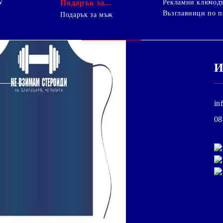
W
Подарък за...
Рекламни ключод
Възглавници по п
i
Подарък за мъж
И
in
08