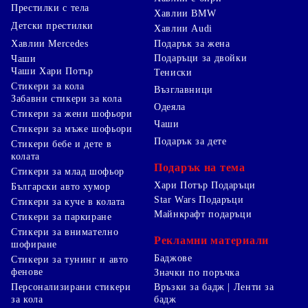
Престилки с тела
Хавлии BMW
Детски престилки
Хавлии Audi
Хавлии Mercedes
Подарък за жена
Подаръци за двойки
Чаши
Чаши Хари Потър
Тениски
Стикери за кола
Възглавници
Забавни стикери за кола
Одеяла
Стикери за жени шофьори
Чаши
Стикери за мъже шофьори
Подарък за дете
Стикери бебе и дете в
колата
Подарък на тема
Стикери за млад шофьор
Хари Потър Подаръци
Български авто хумор
Star Wars Подаръци
Стикери за куче в колата
Майнкрафт подаръци
Стикери за паркиране
Стикери за внимателно
Рекламни материали
шофиране
Баджове
Стикери за тунинг и авто
фенове
Значки по поръчка
Персонализирани стикери
Връзки за бадж | Ленти за
за кола
бадж