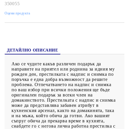
350055
Оцени продукта
ДЕТАЙЛНО ОПИСАНИЕ
Ако се чудите какъв различен подарък да
направите на приятел или роднина за идния му
рожден ден, престилката с надпис и снимка по
поръчка е една добра възможност да решите
проблема. Отпечатването на надпис и снимка
по ваш избор при всички положения ще бъде
оригинален подарък за всеки член на
домакинството. Престилката с надпис и снимка
може да представлява забавен атрибут в
кухненския арсенал, както на домакинята, така
и на мъжа, който обича да готви. Ако вашият
съпруг обича да прекарва време в кухнята,
снабдете го с негова лична работна престилка с