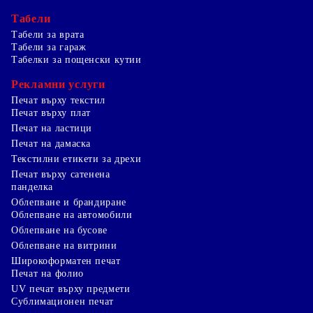
Табели
Табели за врата
Табели за гараж
Табелки за пощенски кутии
Рекламни услуги
Печат върху текстил
Печат върху плат
Печат на ластици
Печат на дамаска
Текстилни етикети за дрехи
Печат върху сатенена
панделка
Облепване и брандиране
Облепване на автомобили
Облепване на бусове
Облепване на витрини
Широкоформатен печат
Печат на фолио
UV печат върху предмети
Сублимационен печат