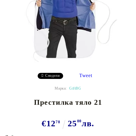
Tweet
Сподели
Марка:
GiftBG
Престилка тяло 21
€12
25
00
лв.
78