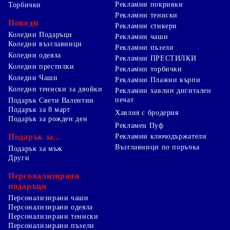
Рекламни покривки
Торбички
Рекламни тениски
Поводи
Рекламни стикери
Коледни Подаръци
Рекламни чаши
Коледни възглавници
Рекламни пъзели
Коледни одеяла
Рекламни ПРЕСТИЛКИ
Коледни престилки
Рекламни торбички
Коледни Чаши
Рекламни Плажни кърпи
Коледни тениски за двойки
Рекламни хавлии дигитален
печат
Подарък Свети Валентин
Подарък за 8 март
Хавлия с бродерия
Подарък за рожден ден
Рекламен Пуф
Подарък за...
Рекламни ключодържатели
Възглавници по поръчка
Подарък за мъж
Други
Персонализирани
подаръци
Персонализирани чаши
Персонализирани одеяла
Персонализирани тениски
Персонализирани пъзели