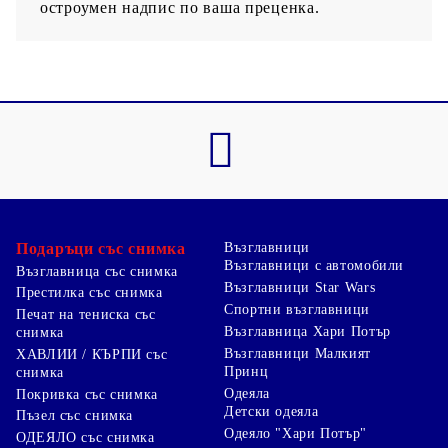
остроумен надпис по ваша преценка.
Подаръци със снимка
Възглавници
Възглавници с автомобили
Възглавница със снимка
Възглавници Star Wars
Престилка със снимка
Спортни възглавници
Печат на тениска със
Възглавница Хари Потър
снимка
Възглавници Малкият
ХАВЛИИ / КЪРПИ със
Принц
снимка
Одеяла
Покривка със снимка
Детски одеяла
Пъзел със снимка
Одеяло "Хари Потър"
ОДЕЯЛО със снимка