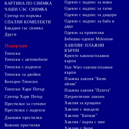
Одеяло с надпис за мама
КАРТИНА ПО СНИМКА
Одеяло с надпис за татко
ЧАШИ СЪС СНИМКА
Одеяло с надпис за дъщери
Суичър по поръчка
Одеяло с надпис за баба и
СПАЛНИ КОМПЛЕКТИ
дядо
Бандани със снимка
Одеяло за приятелки
Други
Бебешко одеяло Milestone
Подаръци
ХАВЛИИ/ ПЛАЖНИ
КЪРПИ
Тениски
Крипто хавлии/плажни
Тениски с автомобили
кърпи
Тениски с надписи
Star Wars хавлии/плажни
кърпи
Тениски за двойки
Плажна хавлия "Бичи
Коледни Тениски
айляк"
Тениски Хари Потър
Плажна хавлия "Патета"
Суичър Хари Потър
Патриотични хавлии
Хавлия за кръщене
Престилки за готвене
Хавлии с мандали
Престилки с надписи
Хавлии "Батман"
Дънкови престилки
Хавлия / кърпа с име
Кожени престилки
Хавлии с бири