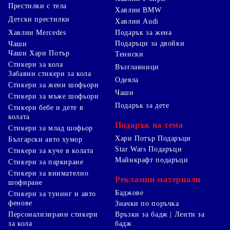
Престилки с тела
Хавлии BMW
Детски престилки
Хавлии Audi
Хавлии Mercedes
Подарък за жена
Подаръци за двойки
Чаши
Чаши Хари Потър
Тениски
Стикери за кола
Възглавници
Забавни стикери за кола
Одеяла
Стикери за жени шофьори
Чаши
Стикери за мъже шофьори
Подарък за дете
Стикери бебе и дете в
колата
Подарък на тема
Стикери за млад шофьор
Хари Потър Подаръци
Български авто хумор
Star Wars Подаръци
Стикери за куче в колата
Майнкрафт подаръци
Стикери за паркиране
Стикери за внимателно
Рекламни материали
шофиране
Баджове
Стикери за тунинг и авто
фенове
Значки по поръчка
Персонализирани стикери
Връзки за бадж | Ленти за
за кола
бадж