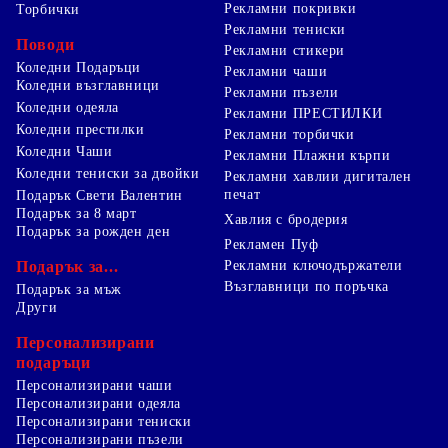
Рекламни покривки
Торбички
Рекламни тениски
Поводи
Рекламни стикери
Коледни Подаръци
Рекламни чаши
Коледни възглавници
Рекламни пъзели
Коледни одеяла
Рекламни ПРЕСТИЛКИ
Коледни престилки
Рекламни торбички
Коледни Чаши
Рекламни Плажни кърпи
Коледни тениски за двойки
Рекламни хавлии дигитален
печат
Подарък Свети Валентин
Подарък за 8 март
Хавлия с бродерия
Подарък за рожден ден
Рекламен Пуф
Подарък за...
Рекламни ключодържатели
Възглавници по поръчка
Подарък за мъж
Други
Персонализирани
подаръци
Персонализирани чаши
Персонализирани одеяла
Персонализирани тениски
Персонализирани пъзели