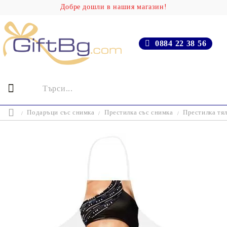
Добре дошли в нашия магазин!
0884 22 38 56
Подаръци със снимка
Престилка със снимка
Престилка тял