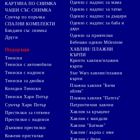
Одеяло с надпис за мама
КАРТИНА ПО СНИМКА
Одеяло с надпис за татко
ЧАШИ СЪС СНИМКА
Одеяло с надпис за дъщери
Суичър по поръчка
Одеяло с надпис за баба и
СПАЛНИ КОМПЛЕКТИ
дядо
Бандани със снимка
Одеяло за приятелки
Други
Бебешко одеяло Milestone
Подаръци
ХАВЛИИ/ ПЛАЖНИ
КЪРПИ
Тениски
Крипто хавлии/плажни
Тениски с автомобили
кърпи
Тениски с надписи
Star Wars хавлии/плажни
кърпи
Тениски за двойки
Плажна хавлия "Бичи
Коледни Тениски
айляк"
Тениски Хари Потър
Плажна хавлия "Патета"
Суичър Хари Потър
Патриотични хавлии
Хавлия за кръщене
Престилки за готвене
Хавлии с мандали
Престилки с надписи
Хавлии "Батман"
Дънкови престилки
Хавлия / кърпа с име
Кожени престилки
Хавлии с бири