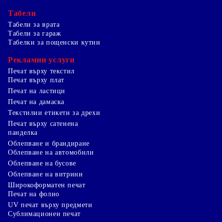
Табели
Табели за врата
Табели за гараж
Табелки за пощенски кутии
Рекламни услуги
Печат върху текстил
Печат върху плат
Печат на ластици
Печат на дамаска
Текстилни етикети за дрехи
Печат върху сатенена
панделка
Облепване и брандиране
Облепване на автомобили
Облепване на бусове
Облепване на витрини
Широкоформатен печат
Печат на фолио
UV печат върху предмети
Сублимационен печат