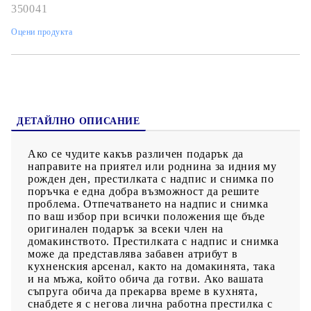
350041
Оцени продукта
ДЕТАЙЛНО ОПИСАНИЕ
Ако се чудите какъв различен подарък да
направите на приятел или роднина за идния му
рожден ден, престилката с надпис и снимка по
поръчка е една добра възможност да решите
проблема. Отпечатването на надпис и снимка
по ваш избор при всички положения ще бъде
оригинален подарък за всеки член на
домакинството. Престилката с надпис и снимка
може да представлява забавен атрибут в
кухненския арсенал, както на домакинята, така
и на мъжа, който обича да готви. Ако вашата
съпруга обича да прекарва време в кухнята,
снабдете я с негова лична работна престилка с