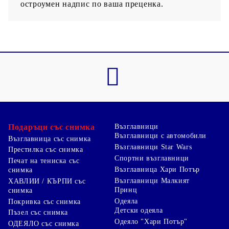
остроумен надпис по ваша преценка.
Подаръци със снимка
Възглавници
Възглавници с автомобили
Възглавница със снимка
Възглавници Star Wars
Престилка със снимка
Спортни възглавници
Печат на тениска със
Възглавница Хари Потър
снимка
Възглавници Малкият
ХАВЛИИ / КЪРПИ със
Принц
снимка
Одеяла
Покривка със снимка
Детски одеяла
Пъзел със снимка
Одеяло "Хари Потър"
ОДЕЯЛО със снимка