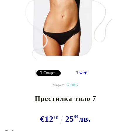
Tweet
Сподели
Марка:
GiftBG
Престилка тяло 7
€12
25
00
лв.
78