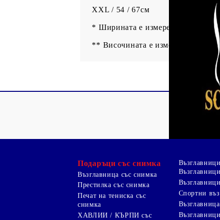
XXL / 54 / 67см
* Ширината е измерена на 1см по
** Височината е измерена от най-
Подаръци със снимка
Възглавниц
Възглавници
Възглавница със снимка
Възглавници
Престилка със снимка
Спортни въ
Печат на тениска със
Възглавница
снимка
Възглавниц
ХАВЛИИ / КЪРПИ със