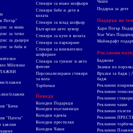
Чаши
Стикери за мъже шофьори
Подарък за дете
Стикери бебе и дете в
ла
колата
Подарък на те
и Потър"
Стикери за млад шофьор
дпис за мама
Хари Потър Пода
Български авто хумор
пис за татко
Star Wars Подаръ
Стикери за куче в колата
дпис за дъщери
Майнкрафт подар
Стикери за паркиране
пис за баба и
Стикери за внимателно
Рекламни мате
шофиране
риятелки
Баджове
Стикери за тунинг и авто
яло Milestone
фенове
Значки по поръчк
ПЛАЖНИ
Персонализирани стикери
Връзки за бадж | 
за кола
бадж
лии/плажни
Рекламни покрив
Торбички
Рекламни тениск
авлии/плажни
Поводи
Рекламни стикери
Коледни Подаръци
Рекламни чаши
ия "Бичи
Коледни възглавници
Рекламни пъзели
Коледни одеяла
Рекламни ПРЕС
ия "Патета"
Коледни престилки
Рекламни торбич
и хавлии
Коледни Чаши
Рекламни Плажни
ръщене