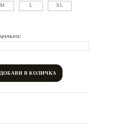
M
L
XL
оръчката: