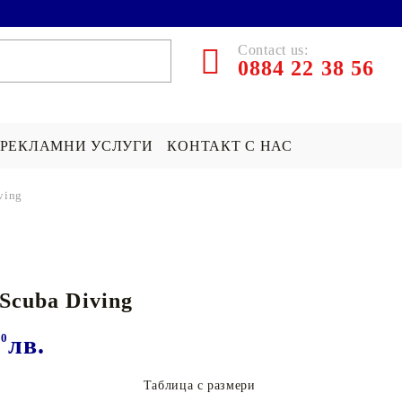
Contact us:
0884 22 38 56
РЕКЛАМНИ УСЛУГИ
КОНТАКТ С НАС
ving
ЪРПИ СЪС
ПОКРИВКА СЪС
ПОДАРЪК НА ТЕМА...
СНИМКА
Хари Потър Подаръци
 Scuba Diving
СНИМКА
СУИЧЪР ПО ПОРЪЧКА
Star Wars Подаръци
Майнкрафт подаръци
00
лв.
ДРУГИ
Таблица с размери