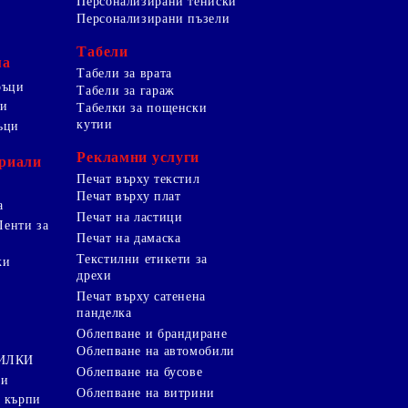
Персонализирани тениски
Персонализирани пъзели
Табели
ма
Табели за врата
ръци
Табели за гараж
ци
Табелки за пощенски
кутии
ъци
Рекламни услуги
риали
Печат върху текстил
Печат върху плат
а
Печат на ластици
Ленти за
Печат на дамаска
Текстилни етикети за
ки
дрехи
и
Печат върху сатенена
панделка
Облепване и брандиране
Облепване на автомобили
ТИЛКИ
Облепване на бусове
ки
Облепване на витрини
 кърпи