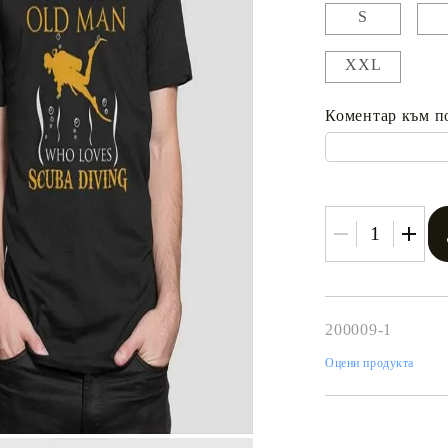
S
XXL
Коментар към п
200009-1
Оцени продукта