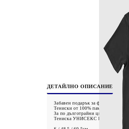
Рекламни ключодържатели
Възглавници по поръчка
Други
Сп
ДЕТАЙЛНО ОПИСАНИЕ
Забавен подарък за феновете на п
Тениски от 100% памук.
За по дълготрайни цветове препоръ
Тениска УНИСЕКС Размери / Шир
S / 48.5 / 69.5см