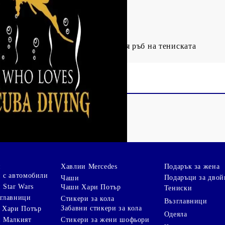
д ръкава
високата част на рамото до долния ръб на тениската
и
Хавлии Mercedes
Подарък за жена
 с автомобили
Подаръци за двой
Чаши
 Star Wars
Чаши Хари Потър
Тениски
зглавници
Стикери за кола
Възглавници
Забавни стикери за кола
 Хари Потър
Одеяла
Стикери за жени шофьори
и Малкият