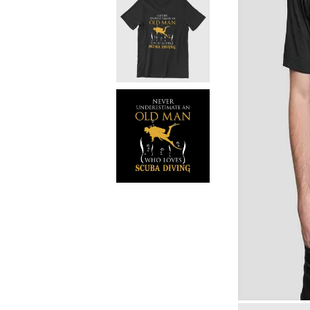
Чаши
UV печат върху предмети
Рекламни тениски
Стикери за кола
Торбички
Сублимационен печат
Рекламни стикери
Рекламни чаши
Рекламни пъзели
Рекламни ПРЕСТИЛКИ
Рекламни торбички
Рекламни Плажни кърпи
Рекламен Пуф