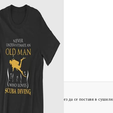
Tweet
одели
одводните спортове!
чваме да се пере на 30 градуса без да се поставя в сушилн
ина* / Височина**