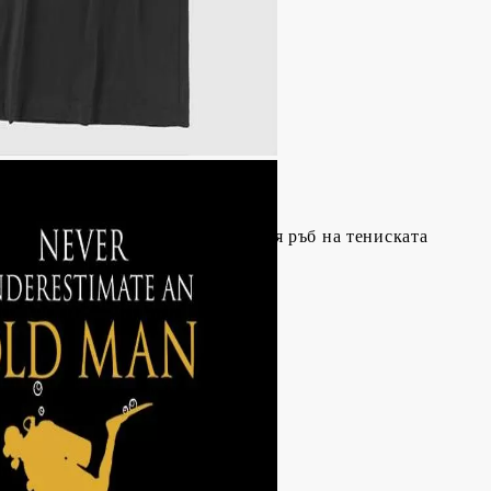
д ръкава
високата част на рамото до долния ръб на тениската
на* / Височина**