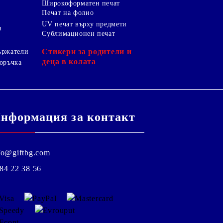
Широкоформатен печат
Печат на фолио
UV печат върху предмети
я
Сублимационен печат
Стикери за родители и
ържатели
деца в колата
оръчка
нформация за контакт
fo@giftbg.com
84 22 38 56