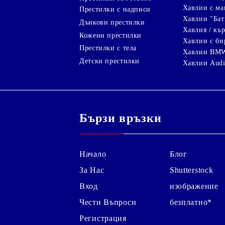
Хавлии с ма
Престилки с надписи
Хавлии "Бат
Дънкови престилки
Хавлия / кър
Кожени престилки
Хавлии с би
Престилки с тела
Хавлии BM
Детски престилки
Хавлии Aud
Бързи връзки
Начало
Блог
За Нас
Shutterstock
Вход
изображение
Чести Въпроси
безплатно*
Регистрация