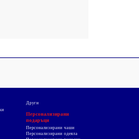
Други
ки
Персонализирани
подаръци
Персонализирани чаши
Персонализирани одеяла