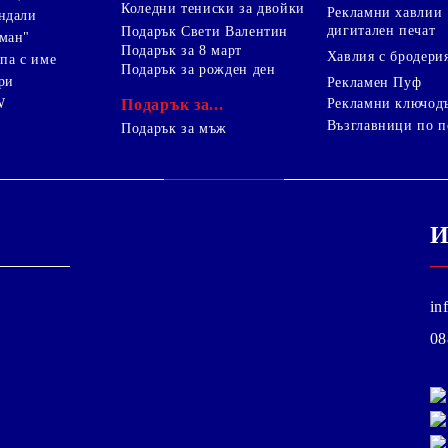
Коледни тениски за двойки
Рекламни хавлии
ндали
дигитален печат
Подарък Свети Валентин
ман"
Подарък за 8 март
Хавлия с бродери
па с име
Подарък за рожден ден
ри
Рекламен Пуф
W
Подарък за...
Рекламни ключод
Възглавници по п
i
Подарък за мъж
И
in
08