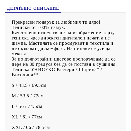
ДЕТАЙЛНО ОПИСАНИЕ
Прекрасен подарък за любимия ти дядо!
Тениски от 100% памук.
Качествено отпечатване на изображение върху
тениска чрез директен дигитален печат, а не
щампа. Мастилата се просмукват в текстила и
не създават дискомфорт. На пипане се усеща
мекота.
За по дълготрайни цветове препоръчваме да се
пере на 30 градуса без да се поставя в сушилня.
Тениска УНИСЕКС Размери / Ширина* /
Височина**
S / 48.5 / 69.5см
M / 53.5 / 72см
L / 56 / 74.5см
XL / 61 / 77см
XXL / 66 / 78.5см