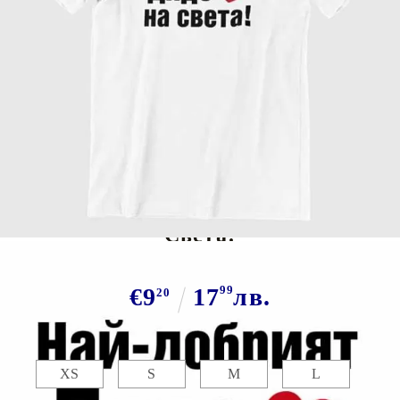
Tweet
Сподели
Марка:
GiftBG
Тениска Най-добрият Дядо на
Света!
€9
17
99
лв.
20
Размер:
Таблица с размери
XS
S
M
L