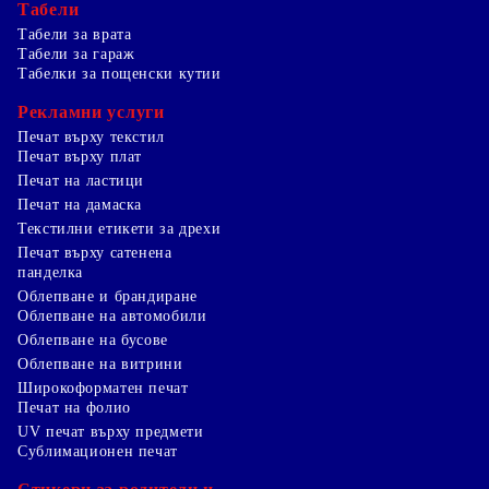
Табели
Табели за врата
Табели за гараж
Табелки за пощенски кутии
Рекламни услуги
Печат върху текстил
Печат върху плат
Печат на ластици
Печат на дамаска
Текстилни етикети за дрехи
Печат върху сатенена
панделка
Облепване и брандиране
Облепване на автомобили
Облепване на бусове
Облепване на витрини
Широкоформатен печат
Печат на фолио
UV печат върху предмети
Сублимационен печат