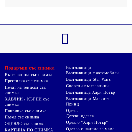
Подаръци със снимка
Възглавници
Възглавници с автомобили
Възглавница със снимка
Възглавници Star Wars
Престилка със снимка
Спортни възглавници
Печат на тениска със
Възглавница Хари Потър
снимка
Възглавници Малкият
ХАВЛИИ / КЪРПИ със
Принц
снимка
Одеяла
Покривка със снимка
Детски одеяла
Пъзел със снимка
Одеяло "Хари Потър"
ОДЕЯЛО със снимка
Одеяло с надпис за мама
КАРТИНА ПО СНИМКА