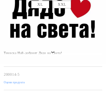
XL
XXL
Коментар към поръчката:
Тениска Най-добрият Дядо на Света!
200014-5
Оцени продукта