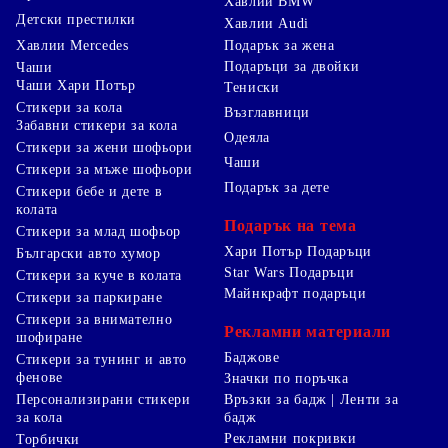
Хавлии BMW
Детски престилки
Хавлии Audi
Хавлии Mercedes
Подарък за жена
Подаръци за двойки
Чаши
Чаши Хари Потър
Тениски
Стикери за кола
Възглавници
Забавни стикери за кола
Одеяла
Стикери за жени шофьори
Чаши
Стикери за мъже шофьори
Подарък за дете
Стикери бебе и дете в
колата
Подарък на тема
Стикери за млад шофьор
Хари Потър Подаръци
Български авто хумор
Star Wars Подаръци
Стикери за куче в колата
Майнкрафт подаръци
Стикери за паркиране
Стикери за внимателно
Рекламни материали
шофиране
Баджове
Стикери за тунинг и авто
фенове
Значки по поръчка
Персонализирани стикери
Връзки за бадж | Ленти за
за кола
бадж
Рекламни покривки
Торбички