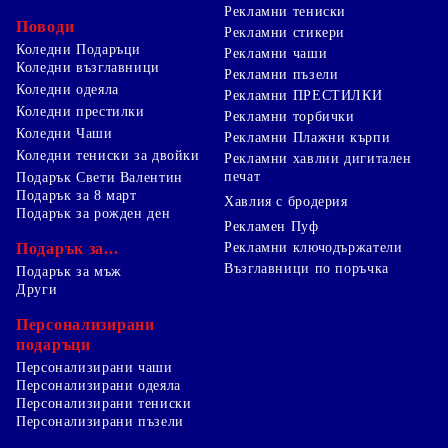
Рекламни тениски
Поводи
Рекламни стикери
Коледни Подаръци
Рекламни чаши
Коледни възглавници
Рекламни пъзели
Коледни одеяла
Рекламни ПРЕСТИЛКИ
Коледни престилки
Рекламни торбички
Коледни Чаши
Рекламни Плажни кърпи
Коледни тениски за двойки
Рекламни хавлии дигитален
печат
Подарък Свети Валентин
Подарък за 8 март
Хавлия с бродерия
Подарък за рожден ден
Рекламен Пуф
Подарък за...
Рекламни ключодържатели
Възглавници по поръчка
Подарък за мъж
Други
Персонализирани
подаръци
Персонализирани чаши
Персонализирани одеяла
Персонализирани тениски
Персонализирани пъзели