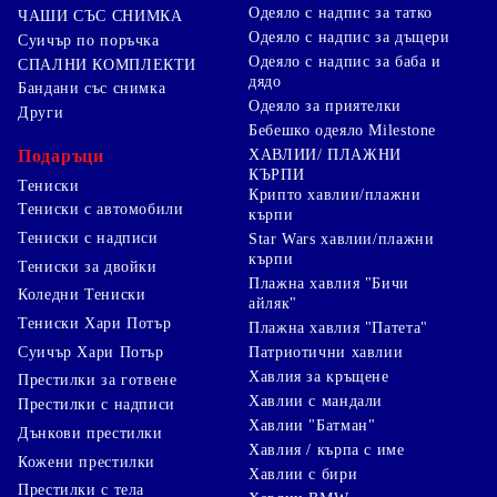
Одеяло с надпис за татко
ЧАШИ СЪС СНИМКА
Одеяло с надпис за дъщери
Суичър по поръчка
Одеяло с надпис за баба и
СПАЛНИ КОМПЛЕКТИ
дядо
Бандани със снимка
Одеяло за приятелки
Други
Бебешко одеяло Milestone
Подаръци
ХАВЛИИ/ ПЛАЖНИ
КЪРПИ
Тениски
Крипто хавлии/плажни
Тениски с автомобили
кърпи
Тениски с надписи
Star Wars хавлии/плажни
кърпи
Тениски за двойки
Плажна хавлия "Бичи
Коледни Тениски
айляк"
Тениски Хари Потър
Плажна хавлия "Патета"
Суичър Хари Потър
Патриотични хавлии
Хавлия за кръщене
Престилки за готвене
Хавлии с мандали
Престилки с надписи
Хавлии "Батман"
Дънкови престилки
Хавлия / кърпа с име
Кожени престилки
Хавлии с бири
Престилки с тела