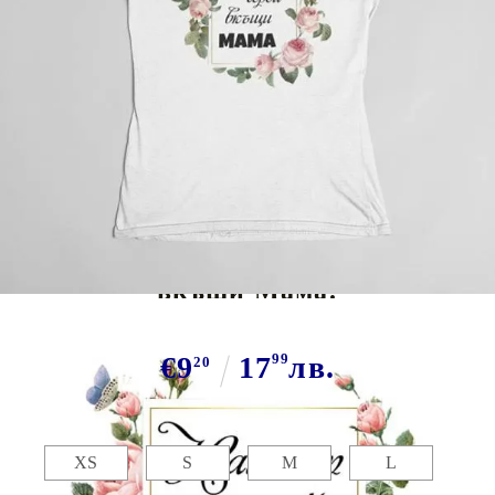
Tweet
Сподели
Марка:
GiftBG
Тениска за мама - Нашият герой
вкъщи Мама!
€9
17
99
лв.
20
Размер:
Таблица с размери
XS
S
M
L