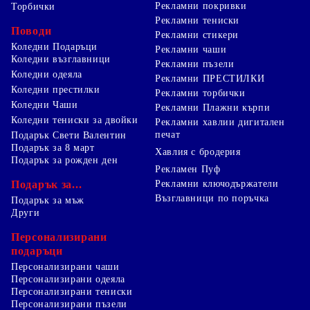
Рекламни покривки
Торбички
Рекламни тениски
Поводи
Рекламни стикери
Коледни Подаръци
Рекламни чаши
Коледни възглавници
Рекламни пъзели
Коледни одеяла
Рекламни ПРЕСТИЛКИ
Коледни престилки
Рекламни торбички
Коледни Чаши
Рекламни Плажни кърпи
Коледни тениски за двойки
Рекламни хавлии дигитален
печат
Подарък Свети Валентин
Подарък за 8 март
Хавлия с бродерия
Подарък за рожден ден
Рекламен Пуф
Подарък за...
Рекламни ключодържатели
Възглавници по поръчка
Подарък за мъж
Други
Персонализирани
подаръци
Персонализирани чаши
Персонализирани одеяла
Персонализирани тениски
Персонализирани пъзели