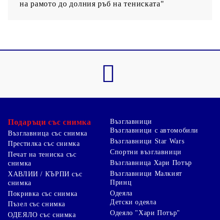
на рамото до долния ръб на тениската"
Подаръци със снимка
Възглавници
Възглавници с автомобили
Възглавница със снимка
Възглавници Star Wars
Престилка със снимка
Спортни възглавници
Печат на тениска със
Възглавница Хари Потър
снимка
Възглавници Малкият
ХАВЛИИ / КЪРПИ със
Принц
снимка
Одеяла
Покривка със снимка
Детски одеяла
Пъзел със снимка
Одеяло "Хари Потър"
ОДЕЯЛО със снимка