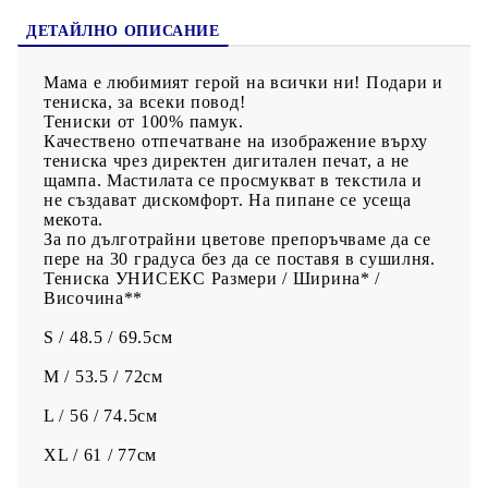
ДЕТАЙЛНО ОПИСАНИЕ
Мама е любимият герой на всички ни! Подари и
тениска, за всеки повод!
Тениски от 100% памук.
Качествено отпечатване на изображение върху
тениска чрез директен дигитален печат, а не
щампа. Мастилата се просмукват в текстила и
не създават дискомфорт. На пипане се усеща
мекота.
За по дълготрайни цветове препоръчваме да се
пере на 30 градуса без да се поставя в сушилня.
Тениска УНИСЕКС Размери / Ширина* /
Височина**
S / 48.5 / 69.5см
M / 53.5 / 72см
L / 56 / 74.5см
XL / 61 / 77см