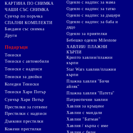
Одеяло с надпис за мама
КАРТИНА ПО СНИМКА
Одеяло с надпис за татко
ЧАШИ СЪС СНИМКА
Одеяло с надпис за дъщери
Суичър по поръчка
Одеяло с надпис за баба и
СПАЛНИ КОМПЛЕКТИ
дядо
Бандани със снимка
Одеяло за приятелки
Други
Бебешко одеяло Milestone
Подаръци
ХАВЛИИ/ ПЛАЖНИ
КЪРПИ
Тениски
Крипто хавлии/плажни
Тениски с автомобили
кърпи
Тениски с надписи
Star Wars хавлии/плажни
кърпи
Тениски за двойки
Плажна хавлия "Бичи
Коледни Тениски
айляк"
Тениски Хари Потър
Плажна хавлия "Патета"
Суичър Хари Потър
Патриотични хавлии
Хавлия за кръщене
Престилки за готвене
Хавлии с мандали
Престилки с надписи
Хавлии "Батман"
Дънкови престилки
Хавлия / кърпа с име
Кожени престилки
Хавлии с бири