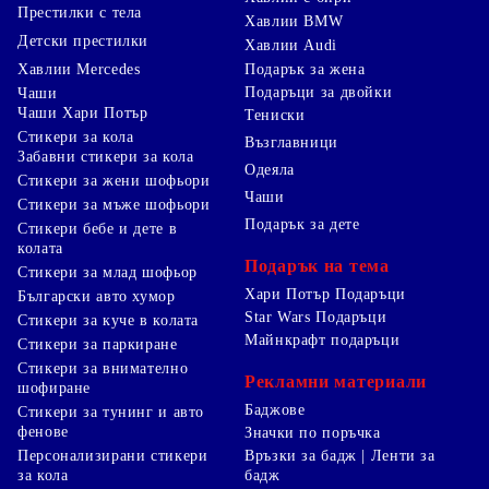
Престилки с тела
Хавлии BMW
Детски престилки
Хавлии Audi
Хавлии Mercedes
Подарък за жена
Подаръци за двойки
Чаши
Чаши Хари Потър
Тениски
Стикери за кола
Възглавници
Забавни стикери за кола
Одеяла
Стикери за жени шофьори
Чаши
Стикери за мъже шофьори
Подарък за дете
Стикери бебе и дете в
колата
Подарък на тема
Стикери за млад шофьор
Хари Потър Подаръци
Български авто хумор
Star Wars Подаръци
Стикери за куче в колата
Майнкрафт подаръци
Стикери за паркиране
Стикери за внимателно
Рекламни материали
шофиране
Баджове
Стикери за тунинг и авто
фенове
Значки по поръчка
Персонализирани стикери
Връзки за бадж | Ленти за
за кола
бадж