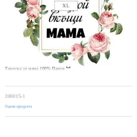
XL
Коментар към поръчката:
Таниска за мама 100% Памук
200015-1
Оцени продукта