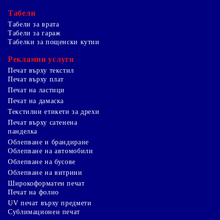
Табели
Табели за врата
Табели за гараж
Табелки за пощенски кутии
Рекламни услуги
Печат върху текстил
Печат върху плат
Печат на ластици
Печат на дамаска
Текстилни етикети за дрехи
Печат върху сатенена
панделка
Облепване и брандиране
Облепване на автомобили
Облепване на бусове
Облепване на витрини
Широкоформатен печат
Печат на фолио
UV печат върху предмети
Сублимационен печат