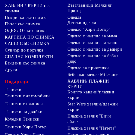
Възглавници Малкият
ХАВЛИИ / КЪРПИ със
Принц
снимка
Одеяла
Покривка със снимка
Детски одеяла
Пъзел със снимка
Одеяло "Хари Потър"
ОДЕЯЛО със снимка
Одеяло с надпис за мама
КАРТИНА ПО СНИМКА
Одеяло с надпис за татко
ЧАШИ СЪС СНИМКА
Одеяло с надпис за дъщери
Суичър по поръчка
Одеяло с надпис за баба и
СПАЛНИ КОМПЛЕКТИ
дядо
Бандани със снимка
Одеяло за приятелки
Други
Бебешко одеяло Milestone
Подаръци
ХАВЛИИ/ ПЛАЖНИ
КЪРПИ
Тениски
Крипто хавлии/плажни
Тениски с автомобили
кърпи
Тениски с надписи
Star Wars хавлии/плажни
кърпи
Тениски за двойки
Плажна хавлия "Бичи
Коледни Тениски
айляк"
Тениски Хари Потър
Плажна хавлия "Патета"
Суичър Хари Потър
Патриотични хавлии