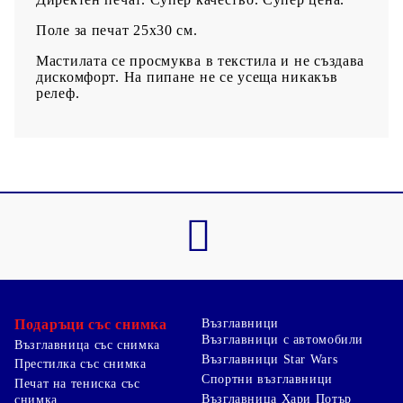
Поле за печат 25х30 см.
Мастилата се просмуква в текстила и не създава
дискомфорт. На пипане не се усеща никакъв
релеф.
Подаръци със снимка
Възглавници
Възглавници с автомобили
Възглавница със снимка
Възглавници Star Wars
Престилка със снимка
Спортни възглавници
Печат на тениска със
Възглавница Хари Потър
снимка