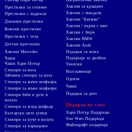
Хавлия за кръщене
Престилки за готвене
Хавлии с мандали
Престилки с надписи
Хавлии "Батман"
Дънкови престилки
Хавлия / кърпа с име
Кожени престилки
Хавлии с бири
Престилки с тела
Хавлии BMW
Детски престилки
Хавлии Audi
Хавлии Mercedes
Подарък за жена
Подаръци за двойки
Чаши
Чаши Хари Потър
Тениски
Стикери за кола
Възглавници
Забавни стикери за кола
Одеяла
Стикери за жени шофьори
Чаши
Стикери за мъже шофьори
Подарък за дете
Стикери бебе и дете в
колата
Подарък на тема
Стикери за млад шофьор
Хари Потър Подаръци
Български авто хумор
Star Wars Подаръци
Стикери за куче в колата
Майнкрафт подаръци
Стикери за паркиране