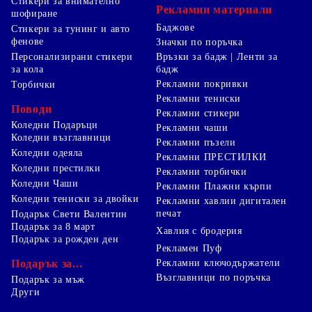
Стикери за внимателно
Рекламни материали
шофиране
Баджове
Стикери за тунинг и авто
фенове
Значки по поръчка
Персонализирани стикери
Връзки за бадж | Ленти за
за кола
бадж
Рекламни покривки
Торбички
Рекламни тениски
Поводи
Рекламни стикери
Коледни Подаръци
Рекламни чаши
Коледни възглавници
Рекламни пъзели
Коледни одеяла
Рекламни ПРЕСТИЛКИ
Коледни престилки
Рекламни торбички
Коледни Чаши
Рекламни Плажни кърпи
Коледни тениски за двойки
Рекламни хавлии дигитален
печат
Подарък Свети Валентин
Подарък за 8 март
Хавлия с бродерия
Подарък за рожден ден
Рекламен Пуф
Подарък за...
Рекламни ключодържатели
Възглавници по поръчка
Подарък за мъж
Други