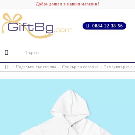
Добре дошли в нашия магазин!
0884 22 38 56
Подаръци със снимка
Суичър по поръчка
Бял суичър със 