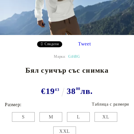
Tweet
Сподели
Марка:
GiftBG
Бял суичър със снимка
€19
38
00
лв.
43
Размер:
Таблица с размери
S
M
L
XL
XXL