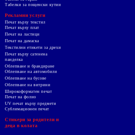
Табелки за пощенски кутии
Рекламни услуги
Печат върху текстил
Печат върху плат
Печат на ластици
Печат на дамаска
Текстилни етикети за дрехи
Печат върху сатенена
панделка
Облепване и брандиране
Облепване на автомобили
Облепване на бусове
Облепване на витрини
Широкоформатен печат
Печат на фолио
UV печат върху предмети
Сублимационен печат
Стикери за родители и
деца в колата