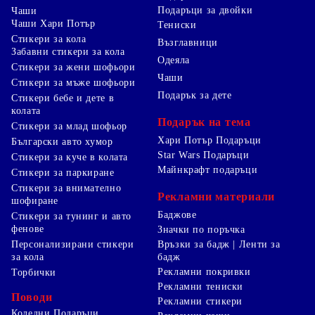
Подаръци за двойки
Чаши
Чаши Хари Потър
Тениски
Стикери за кола
Възглавници
Забавни стикери за кола
Одеяла
Стикери за жени шофьори
Чаши
Стикери за мъже шофьори
Подарък за дете
Стикери бебе и дете в
колата
Подарък на тема
Стикери за млад шофьор
Хари Потър Подаръци
Български авто хумор
Star Wars Подаръци
Стикери за куче в колата
Майнкрафт подаръци
Стикери за паркиране
Стикери за внимателно
Рекламни материали
шофиране
Баджове
Стикери за тунинг и авто
фенове
Значки по поръчка
Персонализирани стикери
Връзки за бадж | Ленти за
за кола
бадж
Рекламни покривки
Торбички
Рекламни тениски
Поводи
Рекламни стикери
Коледни Подаръци