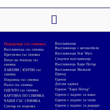
Подаръци със снимка
Възглавници
Възглавници с автомобили
Възглавница със снимка
Възглавници Star Wars
Престилка със снимка
Спортни възглавници
Печат на тениска със
Възглавница Хари Потър
снимка
Възглавници Малкият
ХАВЛИИ / КЪРПИ със
Принц
снимка
Одеяла
Покривка със снимка
Детски одеяла
Пъзел със снимка
Одеяло "Хари Потър"
ОДЕЯЛО със снимка
Одеяло с надпис за мама
КАРТИНА ПО СНИМКА
Одеяло с надпис за татко
ЧАШИ СЪС СНИМКА
Одеяло с надпис за дъщери
Суичър по поръчка