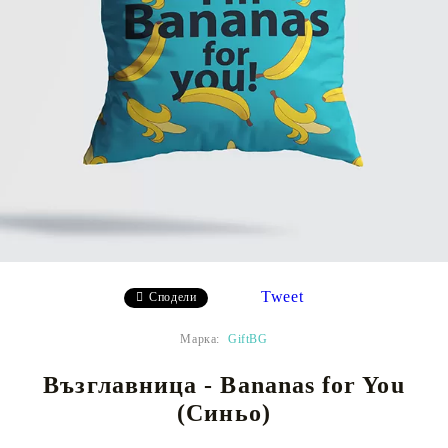
Tweet
Сподели
Марка:
GiftBG
Възглавница - Bananas for You
(Синьо)