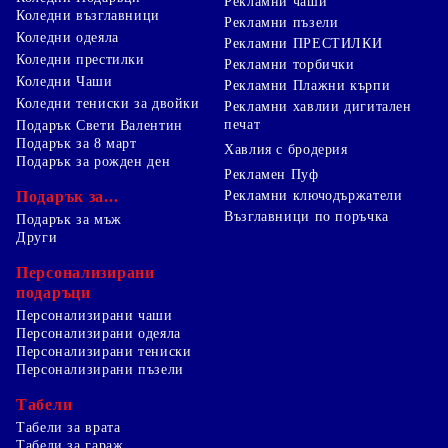
Рекламни чаши
Коледни възглавници
Рекламни пъзели
Коледни одеяла
Рекламни ПРЕСТИЛКИ
Коледни престилки
Рекламни торбички
Коледни Чаши
Рекламни Плажни кърпи
Коледни тениски за двойки
Рекламни хавлии дигитален
печат
Подарък Свети Валентин
Подарък за 8 март
Хавлия с бродерия
Подарък за рожден ден
Рекламен Пуф
Подарък за...
Рекламни ключодържатели
Възглавници по поръчка
Подарък за мъж
Други
Персонализирани
подаръци
Персонализирани чаши
Персонализирани одеяла
Персонализирани тениски
Персонализирани пъзели
Табели
Табели за врата
Табели за гараж