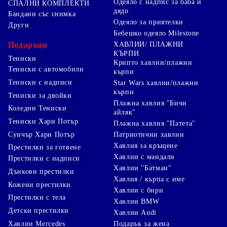
Одеяло с надпис за баба и
СПАЛНИ КОМПЛЕКТИ
дядо
Бандани със снимка
Одеяло за приятелки
Други
Бебешко одеяло Milestone
Подаръци
ХАВЛИИ/ ПЛАЖНИ
КЪРПИ
Тениски
Крипто хавлии/плажни
Тениски с автомобили
кърпи
Тениски с надписи
Star Wars хавлии/плажни
кърпи
Тениски за двойки
Плажна хавлия "Бичи
Коледни Тениски
айляк"
Тениски Хари Потър
Плажна хавлия "Патета"
Суичър Хари Потър
Патриотични хавлии
Хавлия за кръщене
Престилки за готвене
Хавлии с мандали
Престилки с надписи
Хавлии "Батман"
Дънкови престилки
Хавлия / кърпа с име
Кожени престилки
Хавлии с бири
Престилки с тела
Хавлии BMW
Детски престилки
Хавлии Audi
Хавлии Mercedes
Подарък за жена