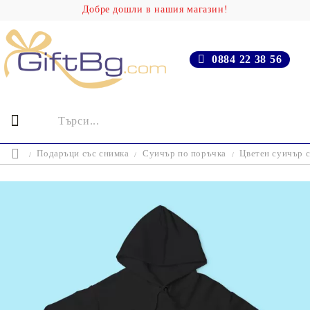
Добре дошли в нашия магазин!
0884 22 38 56
Подаръци със снимка
Суичър по поръчка
Цветен суичър 