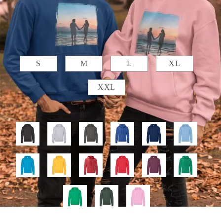
Добавете текст за отпечатване:
.
Размер възрастни :
S
M
L
XL
XXL
Цвят на суитчера :