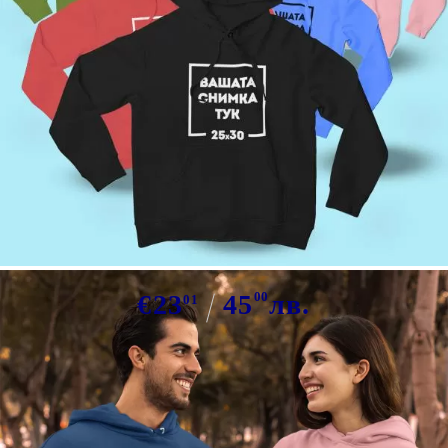
Tweet
Сподели
Марка:
GiftBG
Цветен суичър със снимка
€23
45
00
лв.
01
Прикачете изображение за отпечатване :
...