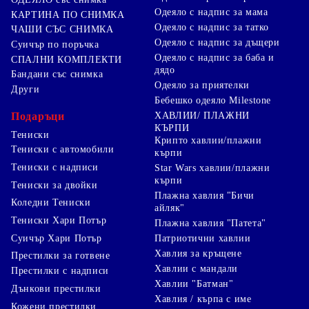
Одеяло с надпис за мама
КАРТИНА ПО СНИМКА
Одеяло с надпис за татко
ЧАШИ СЪС СНИМКА
Одеяло с надпис за дъщери
Суичър по поръчка
Одеяло с надпис за баба и
СПАЛНИ КОМПЛЕКТИ
дядо
Бандани със снимка
Одеяло за приятелки
Други
Бебешко одеяло Milestone
Подаръци
ХАВЛИИ/ ПЛАЖНИ
КЪРПИ
Тениски
Крипто хавлии/плажни
Тениски с автомобили
кърпи
Тениски с надписи
Star Wars хавлии/плажни
кърпи
Тениски за двойки
Плажна хавлия "Бичи
Коледни Тениски
айляк"
Тениски Хари Потър
Плажна хавлия "Патета"
Суичър Хари Потър
Патриотични хавлии
Хавлия за кръщене
Престилки за готвене
Хавлии с мандали
Престилки с надписи
Хавлии "Батман"
Дънкови престилки
Хавлия / кърпа с име
Кожени престилки