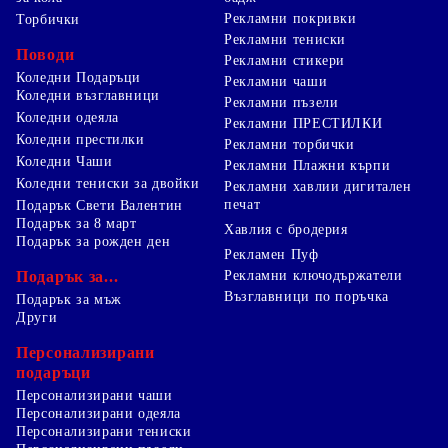
Рекламни покривки
Торбички
Рекламни тениски
Поводи
Рекламни стикери
Коледни Подаръци
Рекламни чаши
Коледни възглавници
Рекламни пъзели
Коледни одеяла
Рекламни ПРЕСТИЛКИ
Коледни престилки
Рекламни торбички
Коледни Чаши
Рекламни Плажни кърпи
Коледни тениски за двойки
Рекламни хавлии дигитален
печат
Подарък Свети Валентин
Подарък за 8 март
Хавлия с бродерия
Подарък за рожден ден
Рекламен Пуф
Подарък за...
Рекламни ключодържатели
Възглавници по поръчка
Подарък за мъж
Други
Персонализирани
подаръци
Персонализирани чаши
Персонализирани одеяла
Персонализирани тениски