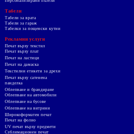
Персонализирани пъзели
Табели
Табели за врата
Табели за гараж
Табелки за пощенски кутии
Рекламни услуги
Печат върху текстил
Печат върху плат
Печат на ластици
Печат на дамаска
Текстилни етикети за дрехи
Печат върху сатенена
панделка
Облепване и брандиране
Облепване на автомобили
Облепване на бусове
Облепване на витрини
Широкоформатен печат
Печат на фолио
UV печат върху предмети
Сублимационен печат