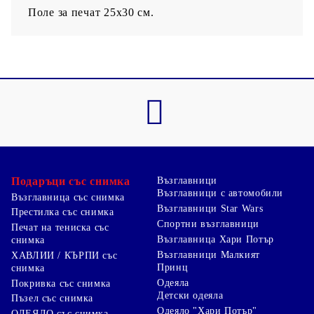
Поле за печат 25х30 см.
Подаръци със снимка
Възглавници
Възглавници с автомобили
Възглавница със снимка
Възглавници Star Wars
Престилка със снимка
Спортни възглавници
Печат на тениска със
Възглавница Хари Потър
снимка
Възглавници Малкият
ХАВЛИИ / КЪРПИ със
Принц
снимка
Одеяла
Покривка със снимка
Детски одеяла
Пъзел със снимка
Одеяло "Хари Потър"
ОДЕЯЛО със снимка