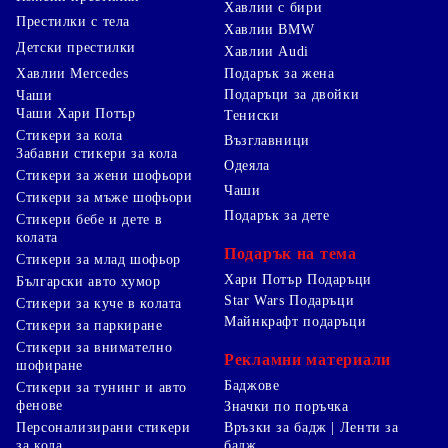
Хавлии с бири
Престилки с тела
Хавлии BMW
Детски престилки
Хавлии Audi
Хавлии Mercedes
Подарък за жена
Подаръци за двойки
Чаши
Чаши Хари Потър
Тениски
Стикери за кола
Възглавници
Забавни стикери за кола
Одеяла
Стикери за жени шофьори
Чаши
Стикери за мъже шофьори
Подарък за дете
Стикери бебе и дете в
колата
Подарък на тема
Стикери за млад шофьор
Хари Потър Подаръци
Български авто хумор
Star Wars Подаръци
Стикери за куче в колата
Майнкрафт подаръци
Стикери за паркиране
Стикери за внимателно
Рекламни материали
шофиране
Баджове
Стикери за тунинг и авто
фенове
Значки по поръчка
Персонализирани стикери
Връзки за бадж | Ленти за
за кола
бадж