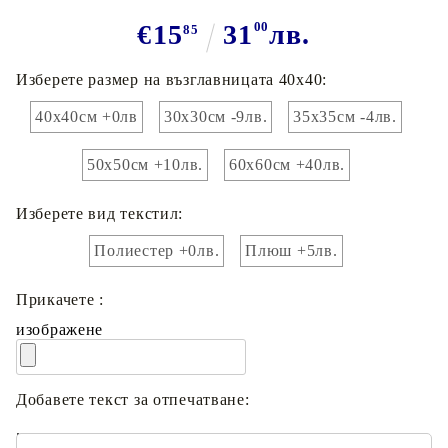
€15
31
00
лв.
85
Изберете размер на възглавницата 40х40:
40х40см +0лв
30х30см -9лв.
35х35см -4лв.
50х50см +10лв.
60х60см +40лв.
Изберете вид текстил:
Полиестер +0лв.
Плюш +5лв.
Прикачете :
изображене
Добавете текст за отпечатване:
.