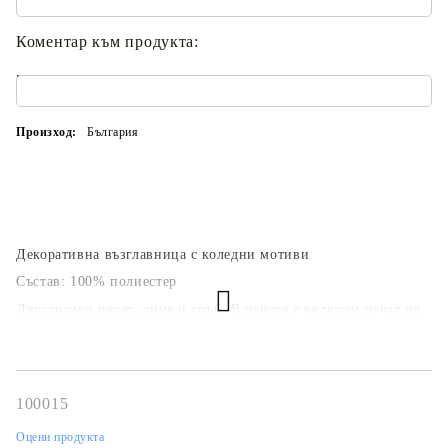
Коментар към продукта:
.
Произход:
България
Декоративна възглавница с коледни мотиви
Състав: 100% полиестер
Двустранен печат, лице и гръб. В цената е включен печат на
едно и също изображение.
100015
Оцени продукта