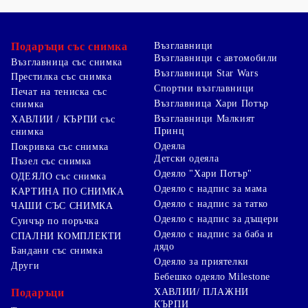
Подаръци със снимка
Възглавници
Възглавници с автомобили
Възглавница със снимка
Възглавници Star Wars
Престилка със снимка
Спортни възглавници
Печат на тениска със
Възглавница Хари Потър
снимка
Възглавници Малкият
ХАВЛИИ / КЪРПИ със
Принц
снимка
Одеяла
Покривка със снимка
Детски одеяла
Пъзел със снимка
Одеяло "Хари Потър"
ОДЕЯЛО със снимка
Одеяло с надпис за мама
КАРТИНА ПО СНИМКА
Одеяло с надпис за татко
ЧАШИ СЪС СНИМКА
Одеяло с надпис за дъщери
Суичър по поръчка
Одеяло с надпис за баба и
СПАЛНИ КОМПЛЕКТИ
дядо
Бандани със снимка
Одеяло за приятелки
Други
Бебешко одеяло Milestone
Подаръци
ХАВЛИИ/ ПЛАЖНИ
КЪРПИ