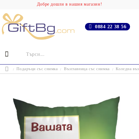
Добре дошли в нашия магазин!
0884 22 38 56
Подаръци със снимка
Възглавница със снимка
Коледна въз