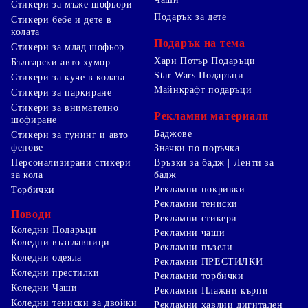
Стикери за мъже шофьори
Подарък за дете
Стикери бебе и дете в
колата
Подарък на тема
Стикери за млад шофьор
Хари Потър Подаръци
Български авто хумор
Star Wars Подаръци
Стикери за куче в колата
Майнкрафт подаръци
Стикери за паркиране
Стикери за внимателно
Рекламни материали
шофиране
Баджове
Стикери за тунинг и авто
фенове
Значки по поръчка
Персонализирани стикери
Връзки за бадж | Ленти за
за кола
бадж
Рекламни покривки
Торбички
Рекламни тениски
Поводи
Рекламни стикери
Коледни Подаръци
Рекламни чаши
Коледни възглавници
Рекламни пъзели
Коледни одеяла
Рекламни ПРЕСТИЛКИ
Коледни престилки
Рекламни торбички
Коледни Чаши
Рекламни Плажни кърпи
Коледни тениски за двойки
Рекламни хавлии дигитален