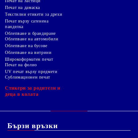
Печат на ластици
Печат на дамаска
Текстилни етикети за дрехи
Печат върху сатенена
панделка
Облепване и брандиране
Облепване на автомобили
Облепване на бусове
Облепване на витрини
Широкоформатен печат
Печат на фолио
UV печат върху предмети
Сублимационен печат
Стикери за родители и
деца в колата
Бързи връзки