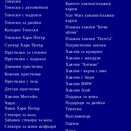
Тениски
Крипто хавлии/плажни
Тениски с автомобили
кърпи
Тениски с надписи
Star Wars хавлии/плажни
кърпи
Тениски за двойки
Плажна хавлия "Бичи
Коледни Тениски
айляк"
Тениски Хари Потър
Плажна хавлия "Патета"
Суичър Хари Потър
Патриотични хавлии
Хавлия за кръщене
Престилки за готвене
Хавлии с мандали
Престилки с надписи
Хавлии "Батман"
Дънкови престилки
Хавлия / кърпа с име
Кожени престилки
Хавлии с бири
Престилки с тела
Хавлии BMW
Детски престилки
Хавлии Audi
Хавлии Mercedes
Подарък за жена
Подаръци за двойки
Чаши
Чаши Хари Потър
Тениски
Стикери за кола
Възглавници
Забавни стикери за кола
Одеяла
Стикери за жени шофьори
Чаши