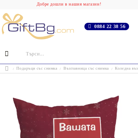
Добре дошли в нашия магазин!
0884 22 38 56
Подаръци със снимка
Възглавница със снимка
Коледна въз