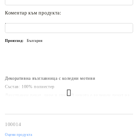
Коментар към продукта:
.
Произход:
България
Декоративна възглавница с коледни мотиви
Състав: 100% полиестер
Двустранен печат, лице и гръб. В цената е включен печат на
едно и също изображение.
100014
Оцени продукта