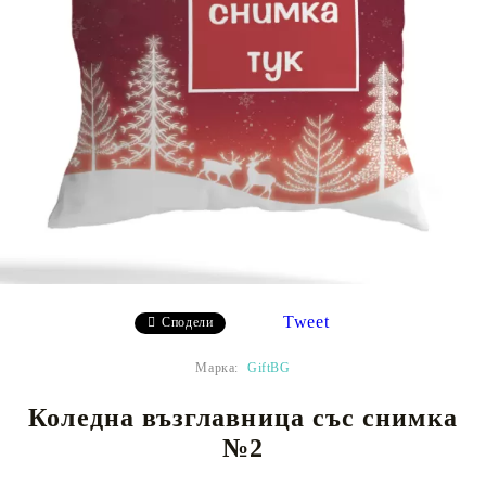
Tweet
Сподели
Марка:
GiftBG
Коледна възглавница със снимка
№2