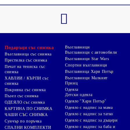
Подаръци със снимка
Възглавници
Възглавници с автомобили
Възглавница със снимка
Възглавници Star Wars
Престилка със снимка
Спортни възглавници
Печат на тениска със
Възглавница Хари Потър
снимка
Възглавници Малкият
ХАВЛИИ / КЪРПИ със
Принц
снимка
Одеяла
Покривка със снимка
Детски одеяла
Пъзел със снимка
Одеяло "Хари Потър"
ОДЕЯЛО със снимка
Одеяло с надпис за мама
КАРТИНА ПО СНИМКА
Одеяло с надпис за татко
ЧАШИ СЪС СНИМКА
Одеяло с надпис за дъщери
Суичър по поръчка
Одеяло с надпис за баба и
СПАЛНИ КОМПЛЕКТИ