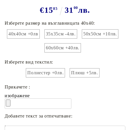
€15
31
00
лв.
85
Изберете размер на възглавницата 40х40:
40х40см +0лв
35х35см -4лв.
50х50см +10лв.
60х60см +40лв.
Изберете вид текстил:
Полиестер +0лв.
Плюш +5лв.
Прикачете :
изображене
Добавете текст за отпечатване:
.