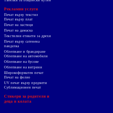
Табелки за пощенски кутии
Рекламни услуги
Печат върху текстил
Печат върху плат
Печат на ластици
Печат на дамаска
Текстилни етикети за дрехи
Печат върху сатенена
панделка
Облепване и брандиране
Облепване на автомобили
Облепване на бусове
Облепване на витрини
Широкоформатен печат
Печат на фолио
UV печат върху предмети
Сублимационен печат
Стикери за родители и
деца в колата