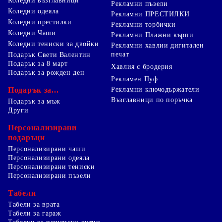
Коледни възглавници
Рекламни пъзели
Коледни одеяла
Рекламни ПРЕСТИЛКИ
Коледни престилки
Рекламни торбички
Коледни Чаши
Рекламни Плажни кърпи
Коледни тениски за двойки
Рекламни хавлии дигитален
печат
Подарък Свети Валентин
Подарък за 8 март
Хавлия с бродерия
Подарък за рожден ден
Рекламен Пуф
Подарък за...
Рекламни ключодържатели
Възглавници по поръчка
Подарък за мъж
Други
Персонализирани
подаръци
Персонализирани чаши
Персонализирани одеяла
Персонализирани тениски
Персонализирани пъзели
Табели
Табели за врата
Табели за гараж