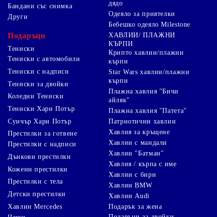
дядо
Бандани със снимка
Одеяло за приятелки
Други
Бебешко одеяло Milestone
Подаръци
ХАВЛИИ/ ПЛАЖНИ
КЪРПИ
Тениски
Крипто хавлии/плажни
Тениски с автомобили
кърпи
Тениски с надписи
Star Wars хавлии/плажни
кърпи
Тениски за двойки
Плажна хавлия "Бичи
Коледни Тениски
айляк"
Тениски Хари Потър
Плажна хавлия "Патета"
Суичър Хари Потър
Патриотични хавлии
Хавлия за кръщене
Престилки за готвене
Хавлии с мандали
Престилки с надписи
Хавлии "Батман"
Дънкови престилки
Хавлия / кърпа с име
Кожени престилки
Хавлии с бири
Престилки с тела
Хавлии BMW
Детски престилки
Хавлии Audi
Хавлии Mercedes
Подарък за жена
Подаръци за двойки