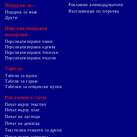
Подарък за...
Рекламни ключодържатели
Възглавници по поръчка
Подарък за мъж
Други
Персонализирани
подаръци
Персонализирани чаши
Персонализирани одеяла
Персонализирани тениски
Персонализирани пъзели
Табели
Табели за врата
Табели за гараж
Табелки за пощенски кутии
Рекламни услуги
Печат върху текстил
Печат върху плат
Печат на ластици
Печат на дамаска
Текстилни етикети за дрехи
Печат върху сатенена