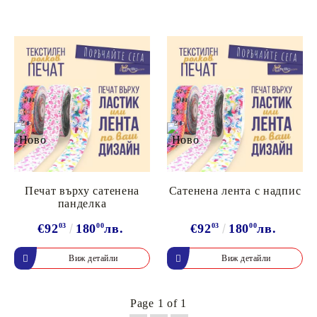
Печат върху сатенена
Сатенена лента с надпис
панделка
€92
03
180
00
лв.
€92
03
180
00
лв.
Виж детайли
Виж детайли
Page 1 of 1