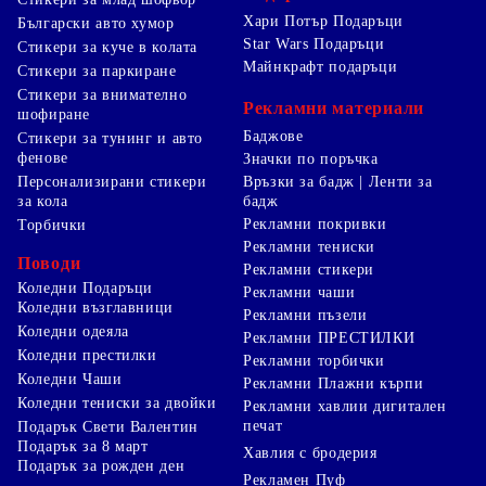
Хари Потър Подаръци
Български авто хумор
Star Wars Подаръци
Стикери за куче в колата
Майнкрафт подаръци
Стикери за паркиране
Стикери за внимателно
Рекламни материали
шофиране
Баджове
Стикери за тунинг и авто
фенове
Значки по поръчка
Персонализирани стикери
Връзки за бадж | Ленти за
за кола
бадж
Рекламни покривки
Торбички
Рекламни тениски
Поводи
Рекламни стикери
Коледни Подаръци
Рекламни чаши
Коледни възглавници
Рекламни пъзели
Коледни одеяла
Рекламни ПРЕСТИЛКИ
Коледни престилки
Рекламни торбички
Коледни Чаши
Рекламни Плажни кърпи
Коледни тениски за двойки
Рекламни хавлии дигитален
печат
Подарък Свети Валентин
Подарък за 8 март
Хавлия с бродерия
Подарък за рожден ден
Рекламен Пуф