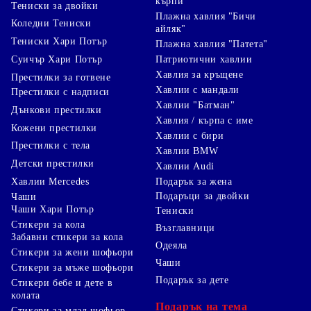
Печатът на ленти и панделки за опаковане на подаръци
кърпи
Тениски за двойки
е отличен начин да добавите персонализация и стил на
Плажна хавлия "Бичи
Коледни Тениски
вашите подаръци. Независимо дали търсите начин да
айляк"
подобрите вашите лични подаръци или да рекламирате
Тениски Хари Потър
Плажна хавлия "Патета"
бизнес, индивидуализираните ленти са идеалното
Суичър Хари Потър
Патриотични хавлии
решение. Не пропускайте възможността да впечатлите
Хавлия за кръщене
вашите близки или клиенти с уникални опаковки, които
Престилки за готвене
показват вашата креативност и внимание към детайлите.
Хавлии с мандали
Престилки с надписи
Защо да изберете нашите услуги
Хавлии "Батман"
Дънкови престилки
Хавлия / кърпа с име
Ние предлагаме печат на ленти с най-високо качество,
Кожени престилки
Хавлии с бири
бързи срокове за доставка и персонализирани решения,
Престилки с тела
които ще отговорят на вашите нужди. Свържете се с нас
Хавлии BMW
днес и направете следващия си празник незабравим!
Детски престилки
Хавлии Audi
Хавлии Mercedes
Подарък за жена
Подаръци за двойки
Чаши
Чаши Хари Потър
Тениски
Стикери за кола
Възглавници
Забавни стикери за кола
Одеяла
Стикери за жени шофьори
Чаши
Стикери за мъже шофьори
Подарък за дете
Стикери бебе и дете в
колата
Подарък на тема
Стикери за млад шофьор