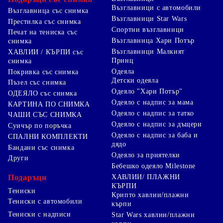
Възглавници с автомобили
подаръка уникален.
Възглавница със снимка
Бранд идентичност
: Ако предлагате подаръци като част
Възглавници Star Wars
Престилка със снимка
от бизнес, персонализираните ленти могат да бъдат
Спортни възглавници
Печат на тениска със
чудесен начин за рекламиране на вашата марка.
Възглавница Хари Потър
снимка
Качество на материалите
: Избирайки качествени
Възглавници Малкият
ХАВЛИИ / КЪРПИ със
материали за печат, можете да осигурите, че лентите ще
Принц
снимка
изглеждат страхотно и ще бъдат издръжливи.
Разнообразие от стилове
: Печатът на ленти предлага
Одеяла
Покривка със снимка
безкрайни възможности за дизайн, което ви позволява да
Детски одеяла
Пъзел със снимка
изразите вашата креативност.
Одеяло "Хари Потър"
ОДЕЯЛО със снимка
Как да изберете правилния печат
Одеяло с надпис за мама
КАРТИНА ПО СНИМКА
Одеяло с надпис за татко
ЧАШИ СЪС СНИМКА
Когато избирате печат на ленти за опаковане, е важно да
Одеяло с надпис за дъщери
вземете предвид няколко фактора:
Суичър по поръчка
Цел на подаръка
: Определете дали подаръкът е за
Одеяло с надпис за баба и
СПАЛНИ КОМПЛЕКТИ
личен случай или бизнес. Въз основа на това изберете
дядо
Бандани със снимка
подходящи цветове и стилове.
Одеяло за приятелки
Други
Размер на лентата
: Уверете се, че размерът на лентата
Бебешко одеяло Milestone
е подходящ за опаковката на подаръка. По-широките
Подаръци
ХАВЛИИ/ ПЛАЖНИ
ленти могат да придадат елегантен вид, докато по-
КЪРПИ
тесните са идеални за по-семпли опаковки.
Тениски
Крипто хавлии/плажни
Качество на печата
: Изберете доверен доставчик,
Тениски с автомобили
кърпи
който предлага висококачествен печат, за да осигурите,
Тениски с надписи
че дизайните ще бъдат ясни и привлекателни.
Star Wars хавлии/плажни